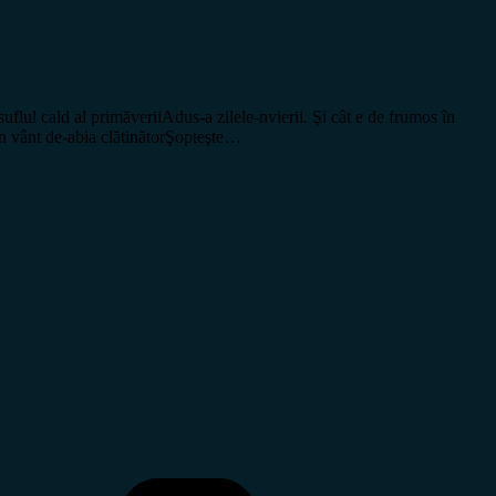
lul cald al primăveriiAdus-a zilele-nvierii. Şi cât e de frumos în
i-un vânt de-abia clătinătorŞopteşte…