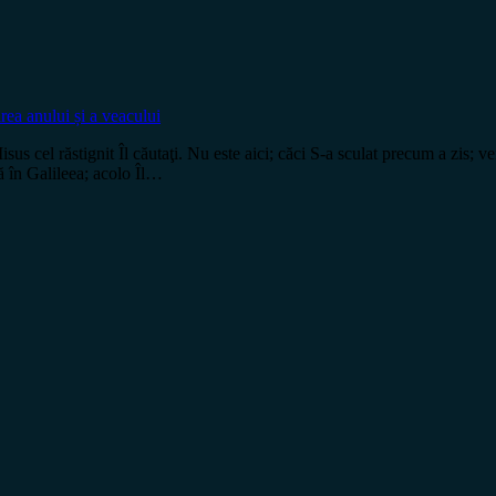
irea anului și a veacului
isus cel răstignit Îl căutaţi. Nu este aici; căci S-a sculat precum a zis; 
ră în Galileea; acolo Îl…