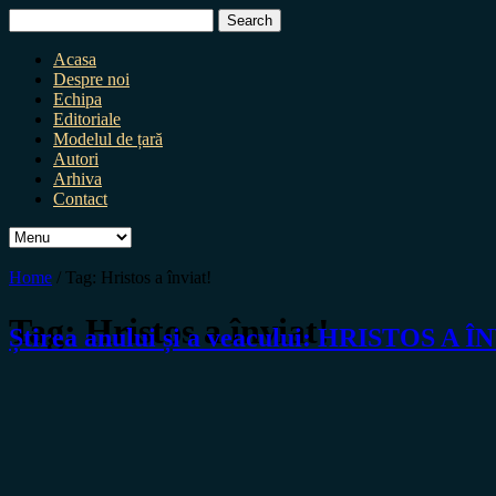
Search
for:
Acasa
Despre noi
Echipa
Editoriale
Modelul de țară
Autori
Arhiva
Contact
Home
/
Tag:
Hristos a înviat!
Tag:
Hristos a înviat!
Știrea anului și a veacului: HRISTOS A Î