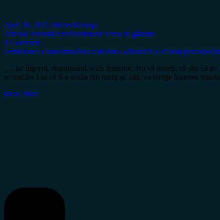
April 20, 2025
Miron Manega
Arhiva
Credință
Dezvăluiri
Istorie
Tema de gândire
0 Comment
certitudinea.com
certitudinea.ro
Hristos a înviat!
Nu vă temeţi
ortodox
Șt
„…Iar îngerul, răspunzând, a zis femeilor: Nu vă temeţi, că ştiu că pe I
ucenicilor Lui că S-a sculat din morţi şi, iată, va merge înaintea voast
Read More