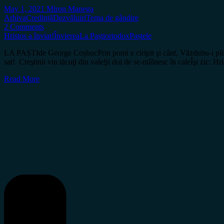
May 1, 2021
Miron Manega
Arhiva
Credință
Dezvăluiri
Tema de gândire
2 Comments
Hristos a înviat!
Învierea
La Paști
ortodox
Paștele
LA PAȘTIde George CoșbucPrin pomi e ciripit şi cânt, Văzduhu-i plin de
sat! Creştinii vin tăcuţi din valeŞi doi de se-ntâlnesc în caleÎşi zic: H
Read More