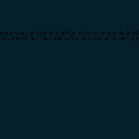
-un roşu soare,Şi sălciile-n albă floareE pace-n cer şi pe pământ.Răsuf
ristos a înviat!Şi râde-atâta sărbătoareDin chipul lor cel ars de soare. Ş