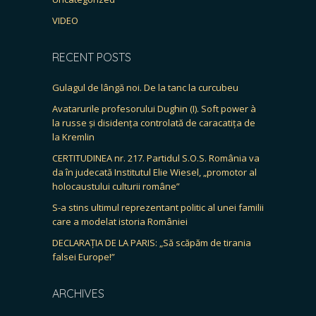
VIDEO
RECENT POSTS
Gulagul de lângă noi. De la tanc la curcubeu
Avatarurile profesorului Dughin (I). Soft power à
la russe și disidența controlată de caracatița de
la Kremlin
CERTITUDINEA nr. 217. Partidul S.O.S. România va
da în judecată Institutul Elie Wiesel, „promotor al
holocaustului culturii române”
S-a stins ultimul reprezentant politic al unei familii
care a modelat istoria României
DECLARAȚIA DE LA PARIS: „Să scăpăm de tirania
falsei Europe!”
ARCHIVES