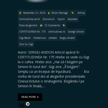
November 21, 2024
Miron Manega
Arhiva
Certitudinea print
Dezvăluiri
Opinii
Societate
Tema de gândire
12 Comments
CERTITUDINEA Nr. 175
certitudinea.ro
George Simion
Gigi Becali
Hrebenciuc
ortodox
Sergiu Andon
Țara lui Gigi
Autor: SERGIU ANDON Articol apărut în
CERTITUDINEA Nr. 175 Hrebe se vede cu Gigi
la o cafea. Hrebe zice: „Hai să-l băgăm pe
Simion în turul doi”. Gigi zice: „Îl băgăm”.
Simplu ca un început de înjurătură. Era
vorba de turul doi al alegerilor prezidențiale.
Cineva ticluise o stratagemă. Băgându-l pe
Simion în finală,…
READ MORE