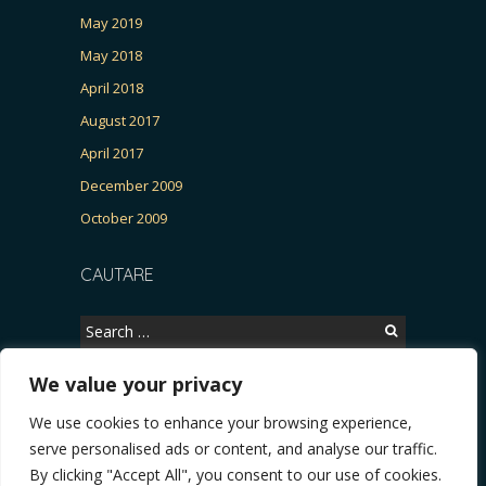
May 2019
May 2018
April 2018
August 2017
April 2017
December 2009
October 2009
CAUTARE
Search
for:
We value your privacy
We use cookies to enhance your browsing experience,
Copyright © 2026, CERTITUDINEA.
serve personalised ads or content, and analyse our traffic.
R, Patria, parlamentarele și presa
* VIDEO. Viata lui Eminescu (Necenzurat). Episod
By clicking "Accept All", you consent to our use of cookies.