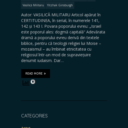
Vasilică Militaru
Yitzhak Ginsburgh
Autor: VASILICĂ MILITARU Articol apărut în
CERTITUDINEA, în serial, în numerele 141,
142 și 143 I. Povara poporului evreu: „Israel
este poporul ales: dogmă capitală“ Adevărata
dramă a poporului evreu derivă din textele
biblice, pentru că teologii religiei lui Moise –
mozaismul – au îmbinat etnicitatea cu
religiosul într-un mod de supraviețuire
denumit iudaism. Dar…
READ MORE
CATEGORIES
Antet