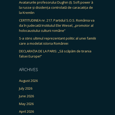
Avatarurile profesorului Dughin (I). Soft power à
la russe și disidența controlată de caracatița de
la Kremlin
CERTITUDINEA nr. 217. Partidul S.O.S. România va
da în judecată Institutul Elie Wiesel, „promotor al
holocaustului culturii române”
S-a stins ultimul reprezentant politic al unei familii
care a modelat istoria României
DECLARAȚIA DE LA PARIS: „Să scăpăm de tirania
falsei Europe!”
ARCHIVES
August 2026
July 2026
June 2026
May 2026
April 2026