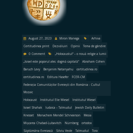
August 27, 2023
Miron Manega
Arhiva
Certitudinea print
Dezvăluiri
Opinii
Tema de gândire
0 Comment
„Holocaustul“ – o nouă religie a lumii
„Israel este poporul ales: dogmă capitală“
Abraham Cohen
Baruch Levy
Benjanim Netanyahu
certitudinea.ro
certitudinea.ro
Editura Hasefer
FCER-CM
Federația Comunităților Evreiești din România - Cultul
Mozaic
Holocaust
Institutul Elie Wiesel
Institutul Wiesel
Israel Shahak
Iudaica – Talmudul
Jewish Daily Bulletin
Knesset
Menachem Mendel Schneerson
Mesia
Mișcarea Chabad-Lubavitch
Nürnberg
ortodox
Săptămâna Evreiască
Silviu Vexle
Talmudul
Tora