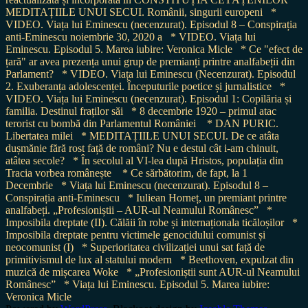
MEDITAȚIILE UNUI SECUI. Românii, singurii europeni
*
VIDEO. Viața lui Eminescu (necenzurat). Episodul 8 – Conspirația
anti-Eminescu noiembrie 30, 2020 a
* VIDEO. Viața lui
Eminescu. Episodul 5. Marea iubire: Veronica Micle
* Ce "efect de
țară" ar avea prezența unui grup de premianți printre analfabeții din
Parlament?
* VIDEO. Viața lui Eminescu (Necenzurat). Episodul
2. Exuberanța adolescenței. Începuturile poetice și jurnalistice
*
VIDEO. Viața lui Eminescu (necenzurat). Episodul 1: Copilăria și
familia. Destinul fraților săi
* 8 decembrie 1920 – primul atac
terorist cu bombă din Parlamentul României
* DAN PURIC.
Libertatea milei
* MEDITAȚIILE UNUI SECUI. De ce atâta
dușmănie fără rost față de români? Nu e destul cât i-am chinuit,
atâtea secole?
* În secolul al VI-lea după Hristos, populația din
Tracia vorbea românește
* Ce sărbătorim, de fapt, la 1
Decembrie
* Viața lui Eminescu (necenzurat). Episodul 8 –
Conspirația anti-Eminescu
* Iuliean Horneț, un premiant printre
analfabeți. „Profesioniștii – AUR-ul Neamului Românesc”
*
Imposibila dreptate (II). Călăii în robe și internaționala ticăloșilor
*
Imposibila dreptate pentru victimele genocidului comunist și
neocomunist (I)
* Superioritatea civilizației unui sat față de
primitivismul de lux al statului modern
* Beethoven, expulzat din
muzică de mișcarea Woke
* „Profesioniștii sunt AUR-ul Neamului
Românesc”
* Viața lui Eminescu. Episodul 5. Marea iubire:
Veronica Micle