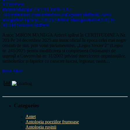
0 Comment
#MironManega
CERTITUDINEA Nr.
203
certitudinea.com
certitudinea.ro
Deputați trădători
Galeria
renegaților
Legea nr. 241/2025
Miron Manega
ortodox
OUG nr.
31/2002
Senatori trădători
Autor: MIRON MANEGA Articol apărut în CERTITUDINEA Nr.
203 Pe 24 decembrie 2025 am intrat oficial în epoca celei mai negre
cenzuri de stat, prin votul parlamentului. „Legea Vexler 2” (Legea
nr. 241/2025 pentru modificarea și completarea Ordonanței de
urgență a Guvernului nr. 31/2002 privind interzicerea organizațiilor,
simbolurilor și faptelor cu caracter fascist, legionar, rasist…
Read More
Categories
Antet
Antologia poeziilor frumoase
Antologia rușinii