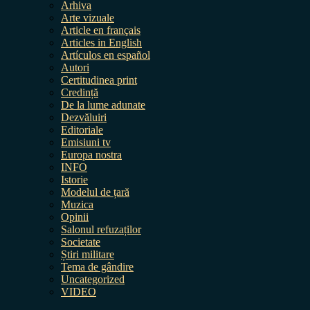
Arhiva
Arte vizuale
Article en français
Articles in English
Artículos en español
Autori
Certitudinea print
Credință
De la lume adunate
Dezvăluiri
Editoriale
Emisiuni tv
Europa nostra
INFO
Istorie
Modelul de țară
Muzica
Opinii
Salonul refuzaților
Societate
Știri militare
Tema de gândire
Uncategorized
VIDEO