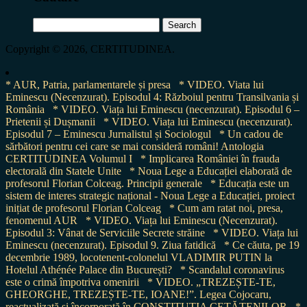
Search
for:
Copyright © 2026, CERTITUDINEA.
* AUR, Patria, parlamentarele și presa
* VIDEO. Viata lui
Eminescu (Necenzurat). Episodul 4: Războiul pentru Transilvania și
România
* VIDEO. Viața lui Eminescu (necenzurat). Episodul 6 –
Prietenii și Dușmanii
* VIDEO. Viața lui Eminescu (necenzurat).
Episodul 7 – Eminescu Jurnalistul și Sociologul
* Un cadou de
sărbători pentru cei care se mai consideră români! Antologia
CERTITUDINEA Volumul I
* Implicarea României în frauda
electorală din Statele Unite
* Noua Lege a Educației elaborată de
profesorul Florian Colceag. Principii generale
* Educația este un
sistem de interes strategic național - Noua Lege a Educației, proiect
inițiat de profesorul Florian Colceag
* Cum am ratat noi, presa,
fenomenul AUR
* VIDEO. Viața lui Eminescu (Necenzurat).
Episodul 3: Vânat de Serviciile Secrete străine
* VIDEO. Viața lui
Eminescu (necenzurat). Episodul 9. Ziua fatidică
* Ce căuta, pe 19
decembrie 1989, locotenent-colonelul VLADIMIR PUTIN la
Hotelul Athénée Palace din București?
* Scandalul coronavirus
este o crimă împotriva omenirii
* VIDEO. „TREZEȘTE-TE,
GHEORGHE, TREZEȘTE-TE, IOANE!”. Legea Cojocaru,
reactualizată și încorporată în CONSTITUȚIA CETĂȚENILOR
*