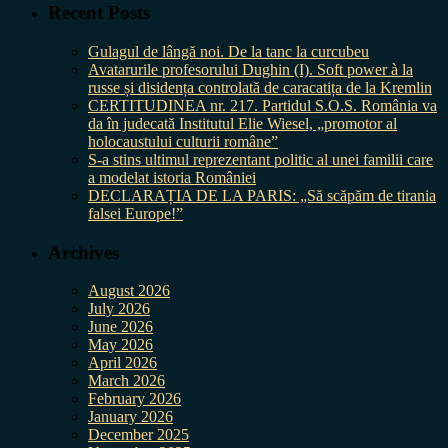
Recent Posts
Gulagul de lângă noi. De la tanc la curcubeu
Avatarurile profesorului Dughin (I). Soft power à la
russe și disidența controlată de caracatița de la Kremlin
CERTITUDINEA nr. 217. Partidul S.O.S. România va
da în judecată Institutul Elie Wiesel, „promotor al
holocaustului culturii române”
S-a stins ultimul reprezentant politic al unei familii care
a modelat istoria României
DECLARAȚIA DE LA PARIS: „Să scăpăm de tirania
falsei Europe!”
Archives
August 2026
July 2026
June 2026
May 2026
April 2026
March 2026
February 2026
January 2026
December 2025