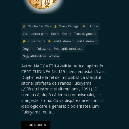
October 14, 2022
Miron Manega
Arhiva
Certitudinea print
Istorie
Opinii
Tema de gândire
2 Comments
certitudinea.ro
certitudinea.ro
Dughin
Fukuyama
Meditațiile unui secui
Nagy Attila-Mihai
ortodox
Autor: NAGY ATTILA-MIHAI Articol apărut în
CERTITUDINEA Nr. 119 Ideea eurasiatică a lui
Dughin este la fel de imposibilă ca sfârșitul
istoriei profețită de Francis Fukuyama
(„Sfârșitul istoriei și ultimul om”, 1991). El
credea că, după căderea comunismului, se
sfârșește istoria. Că va dispărea acel conflict
ideologic care a generat bipolaritatea lumii.
Fukuyama nu a…
READ MORE