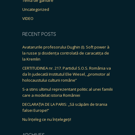
Tema de gândire
Uncategorized
VIDEO
RECENT POSTS
Avatarurile profesorului Dughin (I). Soft power à
la russe și disidența controlată de caracatița de
la Kremlin
CERTITUDINEA nr. 217. Partidul S.O.S. România va
da în judecată Institutul Elie Wiesel, „promotor al
holocaustului culturii române”
S-a stins ultimul reprezentant politic al unei familii
care a modelat istoria României
DECLARAȚIA DE LA PARIS: „Să scăpăm de tirania
falsei Europe!”
Nu înțeleg ce nu înțelegeți!
ARCHIVES