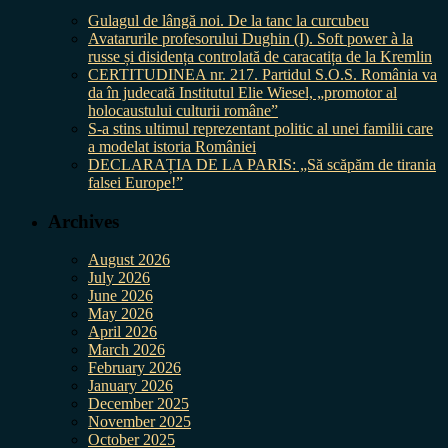
Gulagul de lângă noi. De la tanc la curcubeu
Avatarurile profesorului Dughin (I). Soft power à la
russe și disidența controlată de caracatița de la Kremlin
CERTITUDINEA nr. 217. Partidul S.O.S. România va
da în judecată Institutul Elie Wiesel, „promotor al
holocaustului culturii române”
S-a stins ultimul reprezentant politic al unei familii care
a modelat istoria României
DECLARAȚIA DE LA PARIS: „Să scăpăm de tirania
falsei Europe!”
Archives
August 2026
July 2026
June 2026
May 2026
April 2026
March 2026
February 2026
January 2026
December 2025
November 2025
October 2025