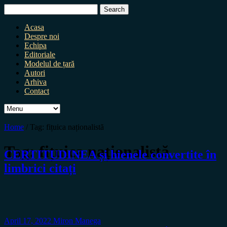
Search
for:
Acasa
Despre noi
Echipa
Editoriale
Modelul de țară
Autori
Arhiva
Contact
Home
/
Tag:
fițuica naționalistă
Tag:
fițuica naționalistă
CERTITUDINEA și hienele convertite în
limbrici citați
April 17, 2022
Miron Manega