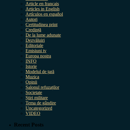
Article en français
Articles in English
Artículos en español
Autori
Certitudinea print
Credință
De la lume adunate
Dezvăluiri
Editoriale
Emisiuni tv
Europa nostra
INFO
Istorie
Modelul de țară
Muzica
Opinii
Salonul refuzaților
Societate
Știri militare
Tema de gândire
Uncategorized
VIDEO
Recent Posts