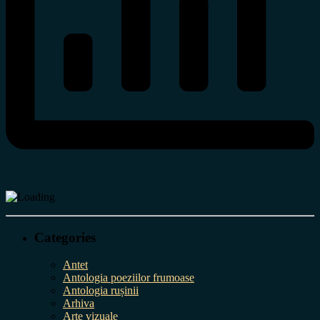
Categories
Antet
Antologia poeziilor frumoase
Antologia rușinii
Arhiva
Arte vizuale