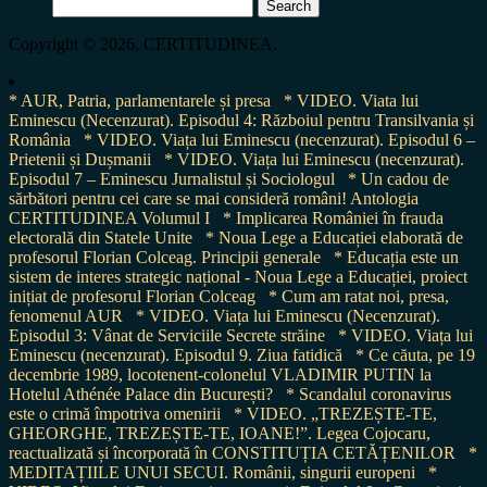
Search
for:
Copyright © 2026, CERTITUDINEA.
* AUR, Patria, parlamentarele și presa
* VIDEO. Viata lui
Eminescu (Necenzurat). Episodul 4: Războiul pentru Transilvania și
România
* VIDEO. Viața lui Eminescu (necenzurat). Episodul 6 –
Prietenii și Dușmanii
* VIDEO. Viața lui Eminescu (necenzurat).
Episodul 7 – Eminescu Jurnalistul și Sociologul
* Un cadou de
sărbători pentru cei care se mai consideră români! Antologia
CERTITUDINEA Volumul I
* Implicarea României în frauda
electorală din Statele Unite
* Noua Lege a Educației elaborată de
profesorul Florian Colceag. Principii generale
* Educația este un
sistem de interes strategic național - Noua Lege a Educației, proiect
inițiat de profesorul Florian Colceag
* Cum am ratat noi, presa,
fenomenul AUR
* VIDEO. Viața lui Eminescu (Necenzurat).
Episodul 3: Vânat de Serviciile Secrete străine
* VIDEO. Viața lui
Eminescu (necenzurat). Episodul 9. Ziua fatidică
* Ce căuta, pe 19
decembrie 1989, locotenent-colonelul VLADIMIR PUTIN la
Hotelul Athénée Palace din București?
* Scandalul coronavirus
este o crimă împotriva omenirii
* VIDEO. „TREZEȘTE-TE,
GHEORGHE, TREZEȘTE-TE, IOANE!”. Legea Cojocaru,
reactualizată și încorporată în CONSTITUȚIA CETĂȚENILOR
*
MEDITAȚIILE UNUI SECUI. Românii, singurii europeni
*