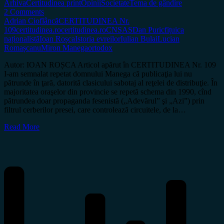
Arhiva
Certitudinea print
Opinii
Societate
Tema de gândire
2 Comments
Adrian Cioflâncă
CERTITUDINEA Nr.
109
certitudinea.ro
certitudinea.ro
CNSAS
Dan Puric
fițuica
naționalistă
Ioan Roșca
Istoria evreilor
Iulian Bulai
Lucian
Romașcanu
Miron Manega
ortodox
Autor: IOAN ROȘCA Articol apărut în CERTITUDINEA Nr. 109
I-am semnalat repetat domnului Manega că publicaţia lui nu
pătrunde în ţară, datorită clasicului sabotaj al reţelei de distribuţie. În
majoritatea oraşelor din provincie se repetă schema din 1990, cînd
pătrundea doar propaganda fesenistă („Adevărul” şi „Azi”) prin
filtrul cerberilor presei, care controlează circuitele, de la…
Read More