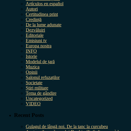
Artículos en español
Autori
Certitudinea print
Credință
De la lume adunate
Dezvăluiri
Editoriale
Emisiuni tv
Europa nostra
INFO
Istorie
Modelul de țară
Muzica
Opinii
Salonul refuzaților
Societate
Știri militare
Tema de gândire
Uncategorized
VIDEO
Recent Posts
Gulagul de lângă noi. De la tanc la curcubeu