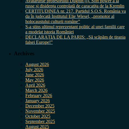
Avatarurile profesorului Dughin (I). Soft power à la
russe și disidența controlată de caracatița de la Kremlin
CERTITUDINEA nr. 217. Partidul S.O.S. România va
da în judecată Institutul Elie Wiesel, „promotor al
holocaustului culturii române”
S-a stins ultimul reprezentant politic al unei familii care
a modelat istoria României
DECLARAȚIA DE LA PARIS: „Să scăpăm de tirania
falsei Europe!”
Archives
August 2026
July 2026
June 2026
May 2026
April 2026
March 2026
February 2026
January 2026
December 2025
November 2025
October 2025
September 2025
August 2025