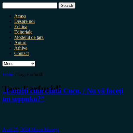
Search
for:
Acasa
Despre noi
Echipa
Editoriale
Modelul de țară
Autori
Arhiva
Contact
Home
/
Tag:
Farfuridi
Tag:
Farfuridi
„I-auziți cum cântă Cucu, / Nu vă faceți
un seppuku?”
April 25, 2024
Miron Manega