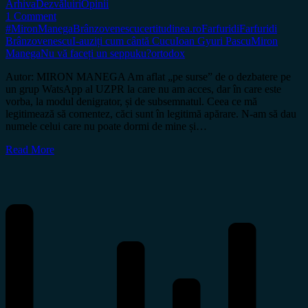
Arhiva
Dezvăluiri
Opinii
1 Comment
#MironManega
Brânzovenescu
certitudinea.ro
Farfuridi
Farfuridi
Brânzovenescu
I-auziți cum cântă Cucu
Ioan Gyuri Pascu
Miron
Manega
Nu vă faceți un seppuku?
ortodox
Autor: MIRON MANEGA Am aflat „pe surse” de o dezbatere pe
un grup WatsApp al UZPR la care nu am acces, dar în care este
vorba, la modul denigrator, și de subsemnatul. Ceea ce mă
legitimează să comentez, căci sunt în legitimă apărare. N-am să dau
numele celui care nu poate dormi de mine și…
Read More