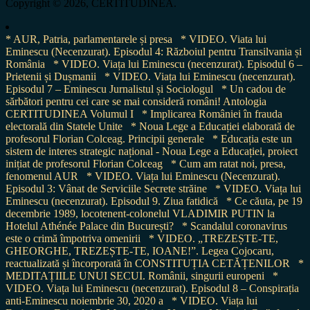
Copyright © 2026, CERTITUDINEA.
* AUR, Patria, parlamentarele și presa
* VIDEO. Viata lui
Eminescu (Necenzurat). Episodul 4: Războiul pentru Transilvania și
România
* VIDEO. Viața lui Eminescu (necenzurat). Episodul 6 –
Prietenii și Dușmanii
* VIDEO. Viața lui Eminescu (necenzurat).
Episodul 7 – Eminescu Jurnalistul și Sociologul
* Un cadou de
sărbători pentru cei care se mai consideră români! Antologia
CERTITUDINEA Volumul I
* Implicarea României în frauda
electorală din Statele Unite
* Noua Lege a Educației elaborată de
profesorul Florian Colceag. Principii generale
* Educația este un
sistem de interes strategic național - Noua Lege a Educației, proiect
inițiat de profesorul Florian Colceag
* Cum am ratat noi, presa,
fenomenul AUR
* VIDEO. Viața lui Eminescu (Necenzurat).
Episodul 3: Vânat de Serviciile Secrete străine
* VIDEO. Viața lui
Eminescu (necenzurat). Episodul 9. Ziua fatidică
* Ce căuta, pe 19
decembrie 1989, locotenent-colonelul VLADIMIR PUTIN la
Hotelul Athénée Palace din București?
* Scandalul coronavirus
este o crimă împotriva omenirii
* VIDEO. „TREZEȘTE-TE,
GHEORGHE, TREZEȘTE-TE, IOANE!”. Legea Cojocaru,
reactualizată și încorporată în CONSTITUȚIA CETĂȚENILOR
*
MEDITAȚIILE UNUI SECUI. Românii, singurii europeni
*
VIDEO. Viața lui Eminescu (necenzurat). Episodul 8 – Conspirația
anti-Eminescu noiembrie 30, 2020 a
* VIDEO. Viața lui