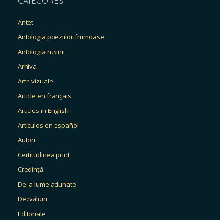
CATEGORIES
Antet
Antologia poeziilor frumoase
Antologia rușinii
Arhiva
Arte vizuale
Article en français
Articles in English
Artículos en español
Autori
Certitudinea print
Credință
De la lume adunate
Dezvăluiri
Editoriale