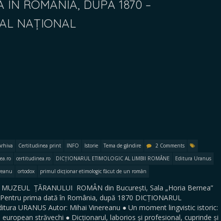
 ÎN ROMÂNIA, DUPĂ 1870 –
IAL NAȚIONAL
Arhiva
Certitudinea print
INFO
Istorie
Tema de gândire
2 Comments
ea.ro
certitudinea.ro
DICȚIONARUL ETIMOLOGIC AL LIMBII ROMÂNE
Editura Uranus
reanu
ortodox
primul dicționar etimologic făcut de un român
 la MUZEUL ȚĂRANULUI ROMÂN din București, Sala „Horia Bernea”
ntru prima dată în România, după 1870 DICȚIONARUL
ra URANUS Autor: Mihai Vinereanu ● Un moment lingvistic istoric:
uropean străvechi ● Dicționarul, laborios și profesional, cuprinde și