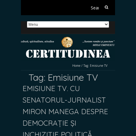
Search
for:
Home
/
Tag:
Emisiune TV
Tag:
Emisiune TV
EMISIUNE TV. CU
SENATORUL-JURNALIST
MIRON MANEGA DESPRE
DEMOCRAȚIE ȘI
INCHIZIȚIE POLITICĂ