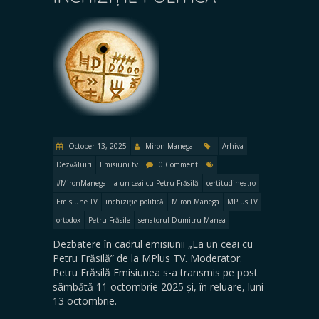
October 13, 2025
Miron Manega
Arhiva
Dezvăluiri
Emisiuni tv
0 Comment
#MironManega
a un ceai cu Petru Frăsilă
certitudinea.ro
Emisiune TV
inchiziție politică
Miron Manega
MPlus TV
ortodox
Petru Frăsile
senatorul Dumitru Manea
Dezbatere în cadrul emisiunii „La un ceai cu
Petru Frăsilă” de la MPlus TV. Moderator:
Petru Frăsilă Emisiunea s-a transmis pe post
sâmbătă 11 octombrie 2025 și, în reluare, luni
13 octombrie.