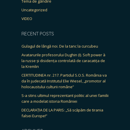
Tema de gândire
Uncategorized
VIDEO
RECENT POSTS
Gulagul de lângă noi. De la tanc la curcubeu
Avatarurile profesorului Dughin (I). Soft power à
la russe și disidența controlată de caracatița de
la Kremlin
CERTITUDINEA nr. 217. Partidul S.O.S. România va
da în judecată Institutul Elie Wiesel, „promotor al
holocaustului culturii române”
S-a stins ultimul reprezentant politic al unei familii
care a modelat istoria României
DECLARAȚIA DE LA PARIS: „Să scăpăm de tirania
falsei Europe!”