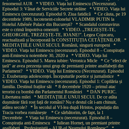
fenomenul AUR
* VIDEO. Viața lui Eminescu (Necenzurat).
Episodul 3: Vânat de Serviciile Secrete străine
* VIDEO. Viața lui
Eminescu (necenzurat). Episodul 9. Ziua fatidică
* Ce căuta, pe 19
decembrie 1989, locotenent-colonelul VLADIMIR PUTIN la
Hotelul Athénée Palace din București?
* Scandalul coronavirus
este o crimă împotriva omenirii
* VIDEO. „TREZEȘTE-TE,
GHEORGHE, TREZEȘTE-TE, IOANE!”. Legea Cojocaru,
reactualizată și încorporată în CONSTITUȚIA CETĂȚENILOR
*
MEDITAȚIILE UNUI SECUI. Românii, singurii europeni
*
VIDEO. Viața lui Eminescu (necenzurat). Episodul 8 – Conspirația
anti-Eminescu noiembrie 30, 2020 a
* VIDEO. Viața lui
Eminescu. Episodul 5. Marea iubire: Veronica Micle
* Ce "efect de
țară" ar avea prezența unui grup de premianți printre analfabeții din
Parlament?
* VIDEO. Viața lui Eminescu (Necenzurat). Episodul
2. Exuberanța adolescenței. Începuturile poetice și jurnalistice
*
VIDEO. Viața lui Eminescu (necenzurat). Episodul 1: Copilăria și
familia. Destinul fraților săi
* 8 decembrie 1920 – primul atac
terorist cu bombă din Parlamentul României
* DAN PURIC.
Libertatea milei
* MEDITAȚIILE UNUI SECUI. De ce atâta
dușmănie fără rost față de români? Nu e destul cât i-am chinuit,
atâtea secole?
* În secolul al VI-lea după Hristos, populația din
Tracia vorbea românește
* Ce sărbătorim, de fapt, la 1
Decembrie
* Viața lui Eminescu (necenzurat). Episodul 8 –
Conspirația anti-Eminescu
* Iuliean Horneț, un premiant printre
analfabeți. „Profesioniștii – AUR-ul Neamului Românesc”
*