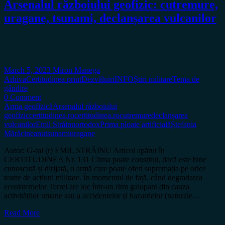
Arsenalul războiului geofizic: cutremure,
uragane, tsunami, declanșarea vulcanilor
March 5, 2023
Miron Manega
Arhiva
Certitudinea print
Dezvăluiri
INFO
Știri militare
Tema de
gândire
0 Comment
Arma geofizică
Arsenalul războiului
geofizic
certitudinea.ro
certitudinea.ro
cutremure
declanșarea
vulcanilor
Emil Străinu
ortodox
Prima ploaie artificială
Ștefania
Mărăcineanu
tsunami
uragane
Autor: G-ral (r) EMIL STRĂINU Articol apărut în
CERTITUDINEA Nr. 131 Clima poate constitui, dacă este bine
cunoscută și dirijată, o armă care poate oferi supremația pe orice
teatre de acțiuni militare. În momentul de față, când degradarea
ecosistemelor Terrei are loc într-un ritm galopant din cauza
activităților umane sau a accidentelor și hazardelor (naturale…
Read More