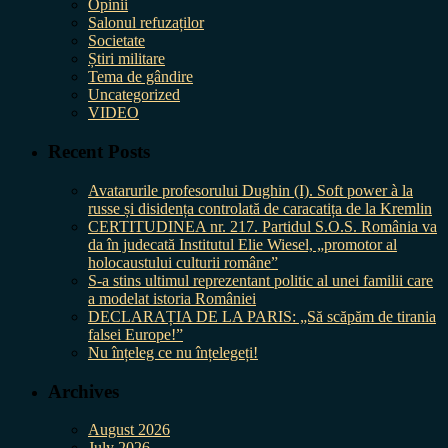
Opinii
Salonul refuzaților
Societate
Știri militare
Tema de gândire
Uncategorized
VIDEO
Recent Posts
Avatarurile profesorului Dughin (I). Soft power à la
russe și disidența controlată de caracatița de la Kremlin
CERTITUDINEA nr. 217. Partidul S.O.S. România va
da în judecată Institutul Elie Wiesel, „promotor al
holocaustului culturii române”
S-a stins ultimul reprezentant politic al unei familii care
a modelat istoria României
DECLARAȚIA DE LA PARIS: „Să scăpăm de tirania
falsei Europe!”
Nu înțeleg ce nu înțelegeți!
Archives
August 2026
July 2026