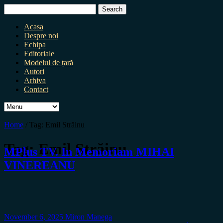
Search
for:
Acasa
Despre noi
Echipa
Editoriale
Modelul de țară
Autori
Arhiva
Contact
Home
/
Tag:
Emil Străinu
Tag:
Emil Străinu
MPlus TV. In Memoriam MIHAI
VINEREANU
November 6, 2025
Miron Manega