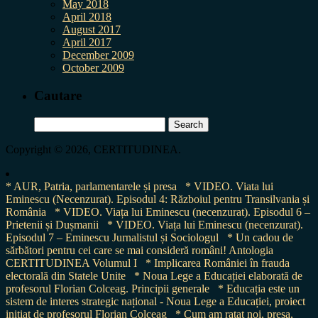
May 2018
April 2018
August 2017
April 2017
December 2009
October 2009
Cautare
Search
for:
Copyright © 2026, CERTITUDINEA.
* AUR, Patria, parlamentarele și presa
* VIDEO. Viata lui
Eminescu (Necenzurat). Episodul 4: Războiul pentru Transilvania și
România
* VIDEO. Viața lui Eminescu (necenzurat). Episodul 6 –
Prietenii și Dușmanii
* VIDEO. Viața lui Eminescu (necenzurat).
Episodul 7 – Eminescu Jurnalistul și Sociologul
* Un cadou de
sărbători pentru cei care se mai consideră români! Antologia
CERTITUDINEA Volumul I
* Implicarea României în frauda
electorală din Statele Unite
* Noua Lege a Educației elaborată de
profesorul Florian Colceag. Principii generale
* Educația este un
sistem de interes strategic național - Noua Lege a Educației, proiect
inițiat de profesorul Florian Colceag
* Cum am ratat noi, presa,