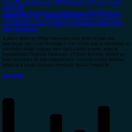
Arhiva
Dezvăluiri
Emisiuni tv
INFO
Istorie
Opinii
Tema de gândire
0 Comment
#MironManega
certitudinea.com
certitudinea.ro
DICȚIONARUL
ETIMOLOGIC AL LIMBII ROMÂNE
Dumitru Ioncică
Editura
Uranus
Emil Străinu
Ion Coja
Mihai Vinereanu
Miron Manega
Nae
Georgescu
ortodox
A plecat dintre noi Mihai Vinereanu, unul dintre cei mai mari
lingviști pe care i-a dat România.A fost cel mai aplicat mărturisitor al
adevărului despre originea traco-dacă a limbii noastre, autor al
impunătorului Dicționar Etimologic al Limbii Române, alcătuit pe
baza cercetărilor de indo-europenistică. Conform acestui dicționar
(singurul și primul dicționar etimologic realizat integral de…
Read More