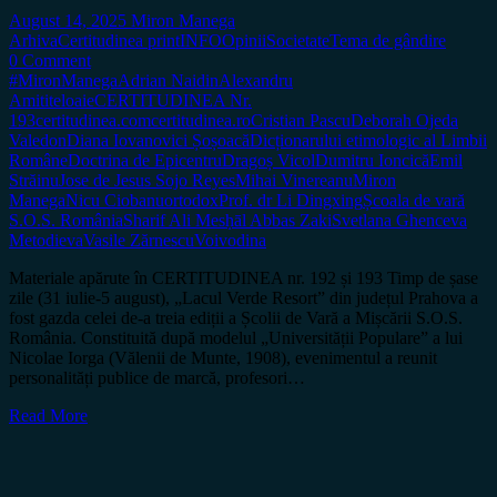
August 14, 2025
Miron Manega
Arhiva
Certitudinea print
INFO
Opinii
Societate
Tema de gândire
0 Comment
#MironManega
Adrian Naidin
Alexandru
Amititeloaie
CERTITUDINEA Nr.
193
certitudinea.com
certitudinea.ro
Cristian Pascu
Deborah Ojeda
Valedon
Diana Iovanovici Șoșoacă
Dicționarului etimologic al Limbii
Române
Doctrina de Epicentru
Dragoș Vicol
Dumitru Ioncică
Emil
Străinu
Jose de Jesus Sojo Reyes
Mihai Vinereanu
Miron
Manega
Nicu Ciobanu
ortodox
Prof. dr Li Dingxing
Școala de vară
S.O.S. România
Sharif Ali Mesḥāl Abbas Zaki
Svetlana Ghenceva
Metodieva
Vasile Zărnescu
Voivodina
Materiale apărute în CERTITUDINEA nr. 192 și 193 Timp de șase
zile (31 iulie-5 august), „Lacul Verde Resort” din județul Prahova a
fost gazda celei de-a treia ediții a Școlii de Vară a Mișcării S.O.S.
România. Constituită după modelul „Universității Populare” a lui
Nicolae Iorga (Vălenii de Munte, 1908), evenimentul a reunit
personalități publice de marcă, profesori…
Read More