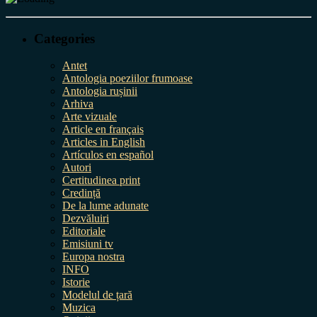
Categories
Antet
Antologia poeziilor frumoase
Antologia rușinii
Arhiva
Arte vizuale
Article en français
Articles in English
Artículos en español
Autori
Certitudinea print
Credință
De la lume adunate
Dezvăluiri
Editoriale
Emisiuni tv
Europa nostra
INFO
Istorie
Modelul de țară
Muzica