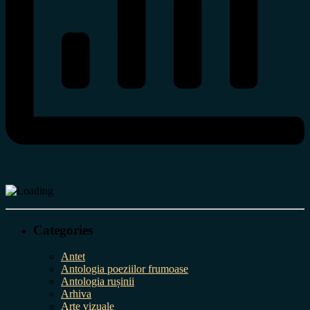
Categories
Antet
Antologia poeziilor frumoase
Antologia rușinii
Arhiva
Arte vizuale