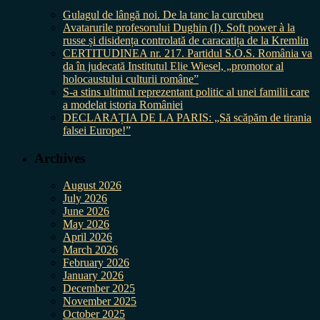
Gulagul de lângă noi. De la tanc la curcubeu
Avatarurile profesorului Dughin (I). Soft power à la
russe și disidența controlată de caracatița de la Kremlin
CERTITUDINEA nr. 217. Partidul S.O.S. România va
da în judecată Institutul Elie Wiesel, „promotor al
holocaustului culturii române”
S-a stins ultimul reprezentant politic al unei familii care
a modelat istoria României
DECLARAȚIA DE LA PARIS: „Să scăpăm de tirania
falsei Europe!”
Archives
August 2026
July 2026
June 2026
May 2026
April 2026
March 2026
February 2026
January 2026
December 2025
November 2025
October 2025