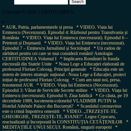
Search
for:
Copyright © 2026, CERTITUDINEA.
* AUR, Patria, parlamentarele și presa
* VIDEO. Viata lui
Eminescu (Necenzurat). Episodul 4: Războiul pentru Transilvania și
România
* VIDEO. Viața lui Eminescu (necenzurat). Episodul 6 –
Prietenii și Dușmanii
* VIDEO. Viața lui Eminescu (necenzurat).
Episodul 7 – Eminescu Jurnalistul și Sociologul
* Un cadou de
sărbători pentru cei care se mai consideră români! Antologia
CERTITUDINEA Volumul I
* Implicarea României în frauda
electorală din Statele Unite
* Noua Lege a Educației elaborată de
profesorul Florian Colceag. Principii generale
* Educația este un
sistem de interes strategic național - Noua Lege a Educației, proiect
inițiat de profesorul Florian Colceag
* Cum am ratat noi, presa,
fenomenul AUR
* VIDEO. Viața lui Eminescu (Necenzurat).
Episodul 3: Vânat de Serviciile Secrete străine
* VIDEO. Viața lui
Eminescu (necenzurat). Episodul 9. Ziua fatidică
* Ce căuta, pe 19
decembrie 1989, locotenent-colonelul VLADIMIR PUTIN la
Hotelul Athénée Palace din București?
* Scandalul coronavirus
este o crimă împotriva omenirii
* VIDEO. „TREZEȘTE-TE,
GHEORGHE, TREZEȘTE-TE, IOANE!”. Legea Cojocaru,
reactualizată și încorporată în CONSTITUȚIA CETĂȚENILOR
*
MEDITAȚIILE UNUI SECUI. Românii, singurii europeni
*