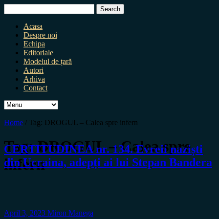
Search
for:
Acasa
Despre noi
Echipa
Editoriale
Modelul de țară
Autori
Arhiva
Contact
Home
/
Tag:
DROGUL – Calea spre infern
Tag:
DROGUL – Calea spre
CERTITUDINEA nr. 134. Evreii naziști
infern
din Ucraina, adepți ai lui Stepan Bandera
April 3, 2023
Miron Manega