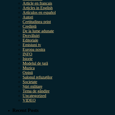
Article en français
Articles in English
Artículos en español
Autori
Certitudinea print
Credință
De la lume adunate
Dezvăluiri
Editoriale
Emisiuni tv
Europa nostra
INFO
Istorie
Modelul de țară
Muzica
Opinii
Salonul refuzaților
Societate
Știri militare
Tema de gândire
Uncategorized
VIDEO
Recent Posts