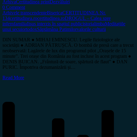
Arhiva
Certitudinea print
Dezvăluiri
0 Comment
Arhivele transcendente
Biserica
CERTITUDINEA Nr.
134
certitudinea.ro
certitudinea.ro
DROGUL – Calea spre
infern
familia
Iisus interzis în spațiul public
istoria
limba
Meditațiile
unui secui
ortodox
Săptămâna Patimilor
valorile culturii
DIN SUMAR ● MIHAI EMINESCU. Legile fiziologice ale
societății ● ADRIAN PĂTRUȘCĂ. O bombă de presă care a trecut
neobservată: Lagărele de lux din programul pilot „Orașele de 15
minute”. Trei orașe din România au fost incluse în acest program ●
DENIS BUICAN. „Frântură de soare, spărtură de flaut” ● DAN
PURIC. Împotriva dezumanizării și…
Read More