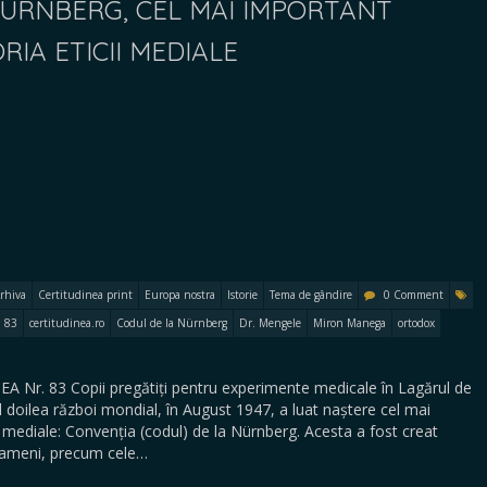
NÜRNBERG, CEL MAI IMPORTANT
IA ETICII MEDIALE
rhiva
Certitudinea print
Europa nostra
Istorie
Tema de gândire
0 Comment
 83
certitudinea.ro
Codul de la Nürnberg
Dr. Mengele
Miron Manega
ortodox
EA Nr. 83 Copii pregătiți pentru experimente medicale în Lagărul de
al doilea război mondial, în August 1947, a luat naștere cel mai
i mediale: Convenția (codul) de la Nürnberg. Acesta a fost creat
oameni, precum cele…