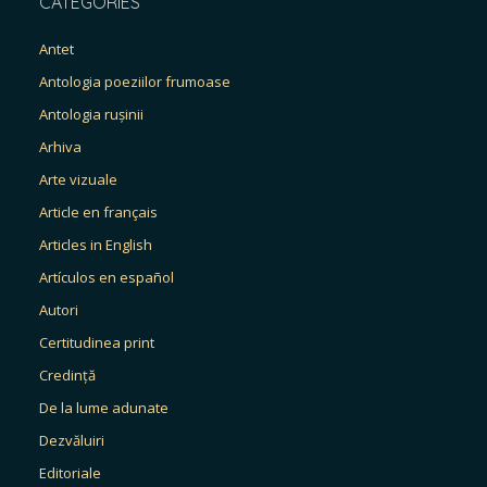
CATEGORIES
Antet
Antologia poeziilor frumoase
Antologia rușinii
Arhiva
Arte vizuale
Article en français
Articles in English
Artículos en español
Autori
Certitudinea print
Credință
De la lume adunate
Dezvăluiri
Editoriale