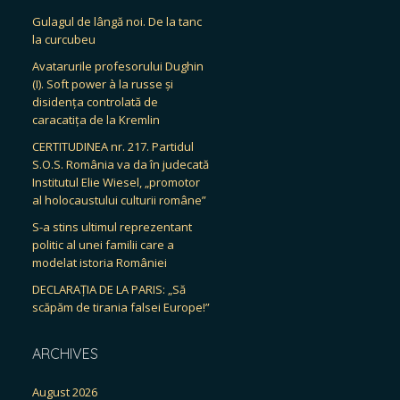
Gulagul de lângă noi. De la tanc
la curcubeu
Avatarurile profesorului Dughin
(I). Soft power à la russe și
disidența controlată de
caracatița de la Kremlin
CERTITUDINEA nr. 217. Partidul
S.O.S. România va da în judecată
Institutul Elie Wiesel, „promotor
al holocaustului culturii române”
S-a stins ultimul reprezentant
politic al unei familii care a
modelat istoria României
DECLARAȚIA DE LA PARIS: „Să
scăpăm de tirania falsei Europe!”
ARCHIVES
August 2026