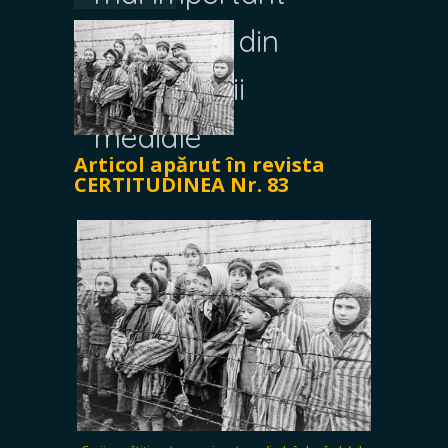
document din
istoria eticii
mediale
Articol apărut în revista
CERTITUDINEA Nr. 83