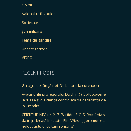
Opinii
Salonul refuzaților
Societate
Știri militare
Tema de gândire
Uncategorized
VIDEO
RECENT POSTS
Gulagul de lângă noi. De la tanc la curcubeu
Avatarurile profesorului Dughin (I). Soft power à
la russe și disidența controlată de caracatița de
la Kremlin
CERTITUDINEA nr. 217. Partidul S.O.S. România va
da în judecată Institutul Elie Wiesel, „promotor al
holocaustului culturii române”