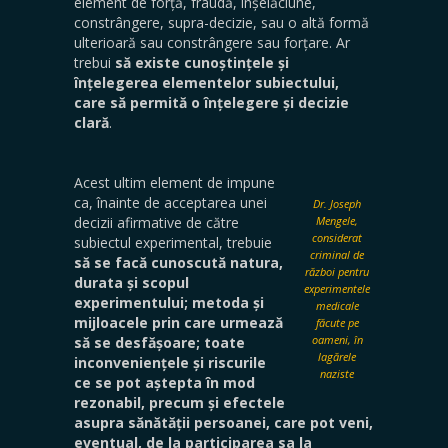
element de forță, fraudă, înșelăciune,
constrângere, supra-decizie, sau o altă formă
ulterioară sau constrângere sau forțare. Ar
trebui
să existe cunoștințele și
înțelegerea elementelor subiectului,
care să permită o înțelegere și decizie
clară
.
Acest ultim element de impune
ca, înainte de acceptarea unei
Dr. Joseph
decizii afirmative de către
Mengele,
considerat
subiectul experimental, trebuie
criminal de
să se facă cunoscută natura,
război pentru
durata și scopul
experimentele
experimentului; metoda și
medicale
mijloacele prin care urmează
făcute pe
oameni, în
să se desfășoare; toate
lagărele
inconveniențele și riscurile
naziste
ce se pot aștepta în mod
rezonabil, precum și efectele
asupra sănătății persoanei, care pot veni,
eventual, de la participarea sa la