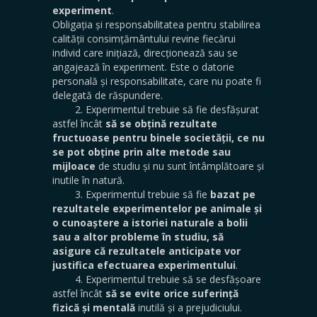
experiment
.
Obligația și responsabilitatea pentru stabilirea
calității consimțământului revine fiecărui
individ care inițiază, direcționează sau se
angajează în experiment. Este o datorie
personală și responsabilitate, care nu poate fi
delegată de răspundere.
2. Experimentul trebuie să fie desfășurat
astfel încât
să se obțină rezultate
fructuoase pentru binele societății, ce nu
se pot obține prin alte metode sau
mijloace
de studiu și nu sunt întâmplătoare și
inutile în natură.
3. Experimentul trebuie să fie
bazat pe
rezultatele experimentelor pe animale și
o cunoaștere a istoriei naturale a bolii
sau a altor probleme în studiu, să
asigure că rezultatele anticipate vor
justifica efectuarea experimentului
.
4. Experimentul trebuie să se desfășoare
astfel încât
să se evite orice suferință
fizică și mentală
inutilă și a prejudiciului.