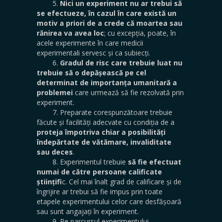
5.
Nici un experiment nu ar trebui să
se efectueze, în cazul în care există un
motiv a priori de a crede că moartea sau
rănirea va avea loc
; cu excepția, poate, în
acele experimente în care medicii
experimentali servesc și ca subiecți.
6.
Gradul de risc care trebuie luat nu
trebuie să o depășească pe cel
determinat de importanța umanitară a
problemei
care urmează să fie rezolvată prin
experiment.
7. Preparate corespunzătoare trebuie
făcute și facilități adecvate cu condiția de a
proteja împotriva chiar a posibilități
îndepărtate de vătămare, invaliditate
sau deces
.
8. Experimentul trebuie
să fie efectuat
numai de către persoane calificate
științifi
c. Cel mai înalt grad de calificare și de
îngrijire ar trebui să fie impus prin toate
etapele experimentului celor care desfășoară
sau sunt angajați în experiment.
9. Pe parcursul experimentului,