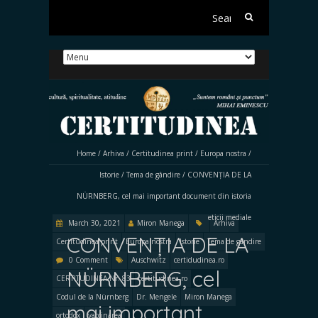
Search
for:
Home
/
Arhiva
/
Certitudinea print
/
Europa nostra
/
Istorie
/
Tema de gândire
/
CONVENȚIA DE LA
NÜRNBERG, cel mai important document din istoria
eticii mediale
March 30, 2021
Miron Manega
Arhiva
CONVENȚIA DE LA
Certitudinea print
Europa nostra
Istorie
Tema de gândire
0 Comment
Auschwitz
certidudinea.ro
NÜRNBERG, cel
CERTITUDINEA Nr. 83
certitudinea.ro
Codul de la Nürnberg
Dr. Mengele
Miron Manega
mai important
ortodox
vaccinarea