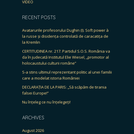
VIDEO
RECENT POSTS
Avatarurile profesorului Dughin (I). Soft power à
la russe și disidența controlată de caracatița de
la Kremlin
CERTITUDINEA nr. 217. Partidul S.O.S. România va
da în judecată Institutul Elie Wiesel, „promotor al
holocaustului culturii române”
S-a stins ultimul reprezentant politic al unei familii
care a modelat istoria României
DECLARAȚIA DE LA PARIS: „Să scăpăm de tirania
falsei Europe!”
Nu înțeleg ce nu înțelegeți!
ARCHIVES
August 2026