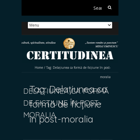
Search
for:
Home
/
Tag:
Delațiunea ca formă de ficțiune în post-
moralia
Tag:
Delațiunea ca
DELAȚIUNEA CA FORMĂ
DE FICȚIUNE ÎN POST-
formă de ficțiune
MORALIA
în post-moralia