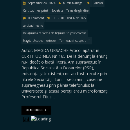
September 24, 2024
Miron Manega
Arhiva
Certitudinea print
Societate
Tema de gândire
0 Comment
CERTITUDINEA Nr. 165
certitudinea.ro
Delațiunea ca formă de ficțiune în post-moralia
Magda Ursache
ortodox
Tehnocrații suspiciunii
Autor: MAGDA URSACHE Articol apărut în
CERTITUDINEA Nr. 165 De la denunţ la enunţ
nu-i decât o biată literă. Am supravieţuit în
Republica Socialistă a Dosarelor (RSR),
existenţa şi textistenţa ne-au fost trecute prin
filtrele Securităţii. Larii – secularii – casei ne
supravegheau prin pâlnia telefonului; la
universitate şi acasă pereţii erau microfonizaţi.
Profesorul Titus…
READ MORE