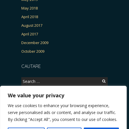
May 2018
April 2018
August 2017
April 2017
December 2009
October 2009
CAUTARE
Search
for:
We value your privacy
We use cookies to enhance your browsing experience,
Copyright © 2026, CERTITUDINEA.
serve personalised ads or content, and analyse our traffic.
R, Patria, parlamentarele și presa
* VIDEO. Viata lui Eminescu (Necenzurat). Episod
By clicking "Accept All", you consent to our use of cookies.
Powered by
WordPress
. Blackoot design by
Iceable