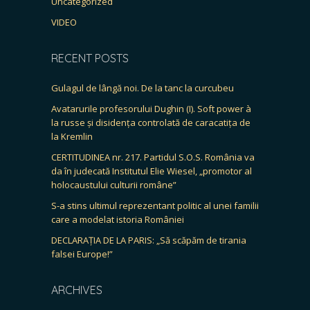
Uncategorized
VIDEO
RECENT POSTS
Gulagul de lângă noi. De la tanc la curcubeu
Avatarurile profesorului Dughin (I). Soft power à
la russe și disidența controlată de caracatița de
la Kremlin
CERTITUDINEA nr. 217. Partidul S.O.S. România va
da în judecată Institutul Elie Wiesel, „promotor al
holocaustului culturii române”
S-a stins ultimul reprezentant politic al unei familii
care a modelat istoria României
DECLARAȚIA DE LA PARIS: „Să scăpăm de tirania
falsei Europe!”
ARCHIVES