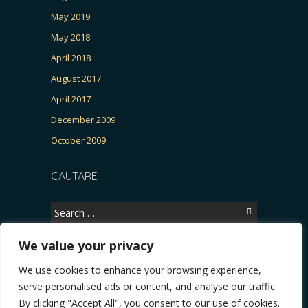
May 2019
May 2018
April 2018
August 2017
April 2017
December 2009
October 2009
CAUTARE
Search
for:
We value your privacy
We use cookies to enhance your browsing experience,
Copyright © 2026, CERTITUDINEA.
serve personalised ads or content, and analyse our traffic.
R, Patria, parlamentarele și presa
* VIDEO. Viata lui Eminescu (Necenzurat). Episodu
By clicking "Accept All", you consent to our use of cookies.