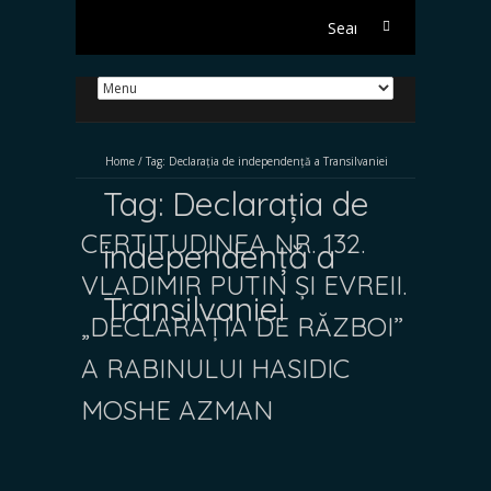
Search
for:
Home
/
Tag:
Declarația de independență a Transilvaniei
Tag:
Declarația de
CERTITUDINEA NR. 132.
independență a
VLADIMIR PUTIN ȘI EVREII.
Transilvaniei
„DECLARAȚIA DE RĂZBOI”
A RABINULUI HASIDIC
MOSHE AZMAN