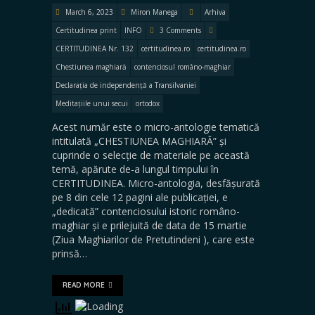
March 6, 2023
Miron Manega
Arhiva
Certitudinea print
INFO
3 Comments
CERTITUDINEA Nr. 132
certitudinea.ro
certitudinea.ro
Chestiunea maghiară
contenciosul româno-maghiar
Declarația de independență a Transilvaniei
Meditațiile unui secui
ortodox
Acest număr este o micro-antologie tematică
intitulată „CHESTIUNEA MAGHIARĂ” și
cuprinde o selecție de materiale pe această
temă, apărute de-a lungul timpului în
CERTITUDINEA. Micro-antologia, desfășurată
pe 8 din cele 12 pagini ale publicației, e
„dedicată” contenciosului istoric româno-
maghiar și e prilejuită de data de 15 martie
(Ziua Maghiarilor de Pretutindeni ), care este
prinsă…
READ MORE