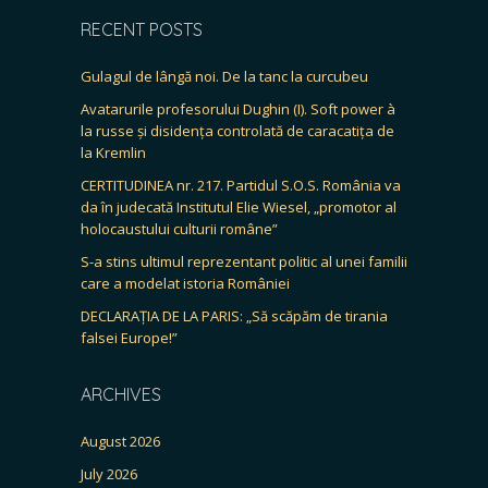
RECENT POSTS
Gulagul de lângă noi. De la tanc la curcubeu
Avatarurile profesorului Dughin (I). Soft power à
la russe și disidența controlată de caracatița de
la Kremlin
CERTITUDINEA nr. 217. Partidul S.O.S. România va
da în judecată Institutul Elie Wiesel, „promotor al
holocaustului culturii române”
S-a stins ultimul reprezentant politic al unei familii
care a modelat istoria României
DECLARAȚIA DE LA PARIS: „Să scăpăm de tirania
falsei Europe!”
ARCHIVES
August 2026
July 2026