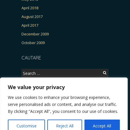
April 2018
August 2017
April 2017
December 2009
October 2009
CAUTARE
Search
for:
We value your privacy
We use cookies to enhance your browsing experience,
Copyright © 2026, CERTITUDINEA.
serve personalised ads or content, and analyse our traffic.
UR, Patria, parlamentarele și presa
* VIDEO. Viata lui Eminescu (Necenzurat). Episod
By clicking "Accept All", you consent to our use of cookies.
Powered by
WordPress
. Blackoot design by
Iceable
Themes
.
Customise
Reject All
Accept All