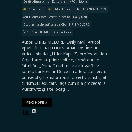
Certitudinea print
Editoriale
INFO
Istorie
0 Comment
Adolf Hitler
CERTITUDINEA Nr. 189
certitudinea.com
certitudinea.ro
Daily Mail
Documente declasificate de CIA
HRIS MELORE
În 1955 Adolf Hitler trăia
ortodox
Autor: CHRIS MELORE (Daily Mail) Articol
apărut în CERTITUDINEA Nr. 189 Într-un
articol intitulat „Hitler Kaput?”, profesorul Ion
Coja formula, printre altele, următoarele
întrebări: „Prima întrebare este legată de
soarta bunkerului. De ce nu a fost conservat
bunkerul şi transformat în obiectiv turistic, al
turismului educativ, aşa cum s-a procedat la
Auschwitz şi alte locaţii…
READ MORE