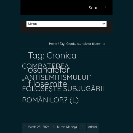
Search
for:
Home
/
Tag:
Cronica osanalelor filosemite
Tag:
Cronica
COMBATEREA
osanalelor
„ANTISEMITISMULUI”
filosemite
FOLOSEŞTE SUBJUGĂRII
ROMÂNILOR? (L)
March 23, 2024
Miron Manega
Arhiva