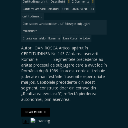
Certitudinea print
Dezvăluiri
2 Comments
Cântarea aservirii României
CERTITUDINEA Nr. 143
certitudinea.ro
Combaterea „antisemitismului” foloseşte subjugării
românilor?
Cronica osanalelor filosemite
Ioan Roșca
ortodox
Autor: IOAN ROȘCA Articol apărut în
CERTITUDINEA Nr. 143 Cântarea aservirii
României Segmentele precedente au
arătat procesul de subjugare care a avut loc în
România după 1989. În acest context trebuie
judecate manifestările filosemite repertoriate
mai jos. Capitolele precedente din acest
segment, construite doar din extrase din
„Realitatea evreiască”, reflectă pierderea
autonomiei, prin aservirea…
READ MORE