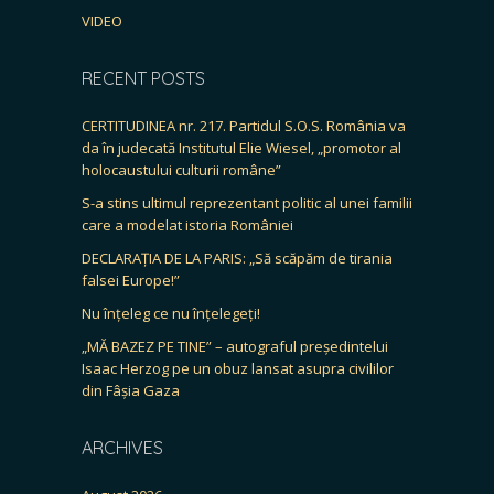
VIDEO
RECENT POSTS
CERTITUDINEA nr. 217. Partidul S.O.S. România va
da în judecată Institutul Elie Wiesel, „promotor al
holocaustului culturii române”
S-a stins ultimul reprezentant politic al unei familii
care a modelat istoria României
DECLARAȚIA DE LA PARIS: „Să scăpăm de tirania
falsei Europe!”
Nu înțeleg ce nu înțelegeți!
„MĂ BAZEZ PE TINE” – autograful președintelui
Isaac Herzog pe un obuz lansat asupra civililor
din Fâșia Gaza
ARCHIVES