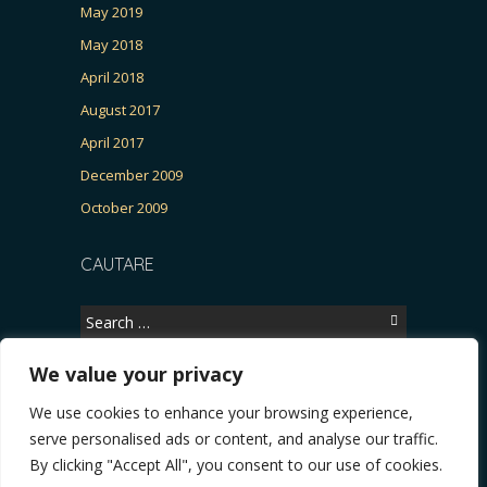
May 2019
May 2018
April 2018
August 2017
April 2017
December 2009
October 2009
CAUTARE
Search
for:
We value your privacy
We use cookies to enhance your browsing experience,
Copyright © 2026, CERTITUDINEA.
serve personalised ads or content, and analyse our traffic.
R, Patria, parlamentarele și presa
* VIDEO. Viata lui Eminescu (Necenzurat). Episod
By clicking "Accept All", you consent to our use of cookies.