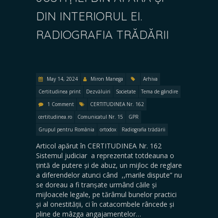
DIN INTERIORUL EI.
RADIOGRAFIA TRĂDĂRII
May 14, 2024
Miron Manega
Arhiva
Certitudinea print
Dezvăluiri
Societate
Tema de gândire
1 Comment
CERTITUDINEA Nr. 162
certitudinea.ro
Comunicatul Nr. 15
GPR
Grupul pentru România
ortodox
Radiografia trădării
Articol apărut în CERTITUDINEA Nr. 162
Sistemul judiciar a reprezentat totdeauna o
țintă de putere și de abuz, un mijloc de reglare
a diferendelor atunci când ,,marile dispute” nu
se doreau a fi tranșate urmând căile și
mijloacele legale, pe tărâmul bunelor practici
și al onestității, ci în catacombele râncede și
pline de mâzga angajamentelor…