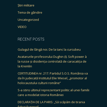
Știri militare
Tema de gândire
Uncategorized
VIDEO
RECENT POSTS
Gulagul de lângă noi. De la tanc la curcubeu
Avatarurile profesorului Dughin (I). Soft power à
la russe și disidența controlată de caracatița de
la Kremlin
CERTITUDINEA nr. 217. Partidul S.O.S. România va
da în judecată Institutul Elie Wiesel, „promotor al
holocaustului culturii române”
S-a stins ultimul reprezentant politic al unei familii
care a modelat istoria României
DECLARAȚIA DE LA PARIS: „Să scăpăm de tirania
falsei Europe!”