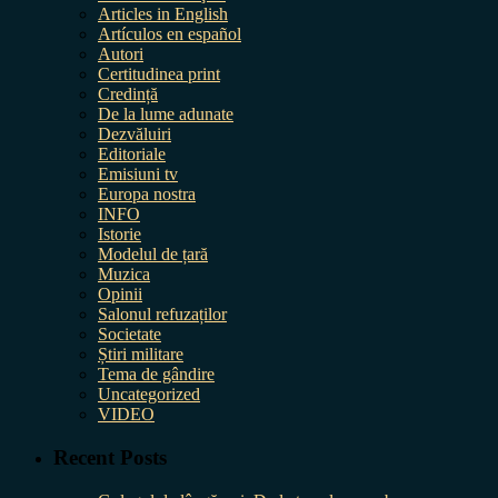
Articles in English
Artículos en español
Autori
Certitudinea print
Credință
De la lume adunate
Dezvăluiri
Editoriale
Emisiuni tv
Europa nostra
INFO
Istorie
Modelul de țară
Muzica
Opinii
Salonul refuzaților
Societate
Știri militare
Tema de gândire
Uncategorized
VIDEO
Recent Posts