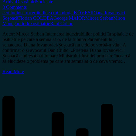
Arhiva
Dezvăluiri
Societate
8 Comments
certitudinea.ro
certitudinea.ro
Codruța KÖVESI
Diana Iovanovici
Șoșoacă
Florian COLDEA
George MAIOR
Mircea Șerban
Miron
Manega
ortodox
psihiatrie
Raul Coltor
Autor: Mircea Șerban Internarea indezirabililor politici în spitalele de
psihiatrie pe care a semnalat-o, de la tribuna Parlamentului,
senatoarea Diana Iovanovici-Șoșoacă nu e deloc vorbă-n vânt. A
confirmat-o și avocatul Dan Chitic: „Prietena Diana Iovanovici-
Șoșoacă a adresat o întrebare Ministrului Justiției prin care încearcă
să elucideze o problema pe care am semnalat-o de ceva vreme:…
Read More