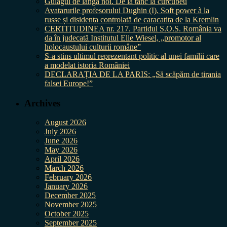
Gulagul de lângă noi. De la tanc la curcubeu
Avatarurile profesorului Dughin (I). Soft power à la
russe și disidența controlată de caracatița de la Kremlin
CERTITUDINEA nr. 217. Partidul S.O.S. România va
da în judecată Institutul Elie Wiesel, „promotor al
holocaustului culturii române”
S-a stins ultimul reprezentant politic al unei familii care
a modelat istoria României
DECLARAȚIA DE LA PARIS: „Să scăpăm de tirania
falsei Europe!”
Archives
August 2026
July 2026
June 2026
May 2026
April 2026
March 2026
February 2026
January 2026
December 2025
November 2025
October 2025
September 2025