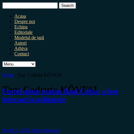
Search
for:
Acasa
Despre noi
Echipa
Editoriale
Modelul de țară
Autori
Arhiva
Contact
Home
/
Tag:
Codruța KÖVESI
Tag:
Codruța KÖVESI
Fostul spion român Raul Coltor a fost
internat la psihiatrie
March 6, 2021
Miron Manega