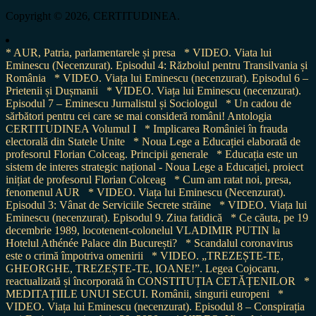
for:
Copyright © 2026, CERTITUDINEA.
* AUR, Patria, parlamentarele și presa
* VIDEO. Viata lui
Eminescu (Necenzurat). Episodul 4: Războiul pentru Transilvania și
România
* VIDEO. Viața lui Eminescu (necenzurat). Episodul 6 –
Prietenii și Dușmanii
* VIDEO. Viața lui Eminescu (necenzurat).
Episodul 7 – Eminescu Jurnalistul și Sociologul
* Un cadou de
sărbători pentru cei care se mai consideră români! Antologia
CERTITUDINEA Volumul I
* Implicarea României în frauda
electorală din Statele Unite
* Noua Lege a Educației elaborată de
profesorul Florian Colceag. Principii generale
* Educația este un
sistem de interes strategic național - Noua Lege a Educației, proiect
inițiat de profesorul Florian Colceag
* Cum am ratat noi, presa,
fenomenul AUR
* VIDEO. Viața lui Eminescu (Necenzurat).
Episodul 3: Vânat de Serviciile Secrete străine
* VIDEO. Viața lui
Eminescu (necenzurat). Episodul 9. Ziua fatidică
* Ce căuta, pe 19
decembrie 1989, locotenent-colonelul VLADIMIR PUTIN la
Hotelul Athénée Palace din București?
* Scandalul coronavirus
este o crimă împotriva omenirii
* VIDEO. „TREZEȘTE-TE,
GHEORGHE, TREZEȘTE-TE, IOANE!”. Legea Cojocaru,
reactualizată și încorporată în CONSTITUȚIA CETĂȚENILOR
*
MEDITAȚIILE UNUI SECUI. Românii, singurii europeni
*
VIDEO. Viața lui Eminescu (necenzurat). Episodul 8 – Conspirația