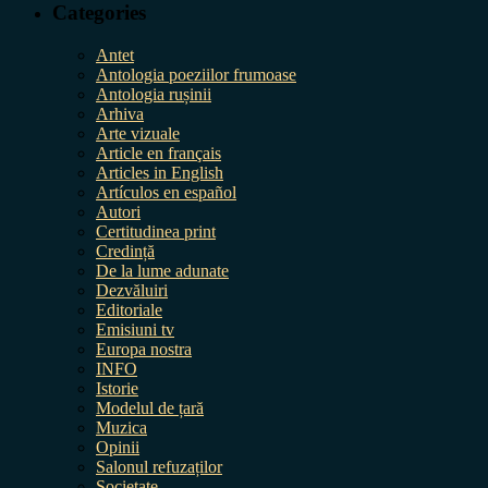
Categories
Antet
Antologia poeziilor frumoase
Antologia rușinii
Arhiva
Arte vizuale
Article en français
Articles in English
Artículos en español
Autori
Certitudinea print
Credință
De la lume adunate
Dezvăluiri
Editoriale
Emisiuni tv
Europa nostra
INFO
Istorie
Modelul de țară
Muzica
Opinii
Salonul refuzaților
Societate