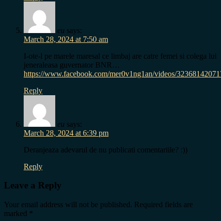
eu
says:
March 28, 2024 at 7:50 am
I-ote-l pe marele maresal ce limbaj are catre femei si colega lui
jeneraleasa guvernator BNR…
https://www.facebook.com/mer0v1ng1an/videos/3236814207
Reply
eu
says:
March 28, 2024 at 6:39 pm
Deranjeaza adevarul de nu publicati comentariile? :))
Reply
Leave a Reply
Your email address will not be published.
Required fields are
marked
*