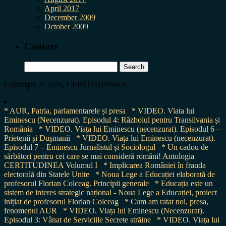
April 2017
December 2009
October 2009
Cautare
Search
for:
Copyright © 2026, CERTITUDINEA.
* AUR, Patria, parlamentarele și presa
* VIDEO. Viata lui
Eminescu (Necenzurat). Episodul 4: Războiul pentru Transilvania și
România
* VIDEO. Viața lui Eminescu (necenzurat). Episodul 6 –
Prietenii și Dușmanii
* VIDEO. Viața lui Eminescu (necenzurat).
Episodul 7 – Eminescu Jurnalistul și Sociologul
* Un cadou de
sărbători pentru cei care se mai consideră români! Antologia
CERTITUDINEA Volumul I
* Implicarea României în frauda
electorală din Statele Unite
* Noua Lege a Educației elaborată de
profesorul Florian Colceag. Principii generale
* Educația este un
sistem de interes strategic național - Noua Lege a Educației, proiect
inițiat de profesorul Florian Colceag
* Cum am ratat noi, presa,
fenomenul AUR
* VIDEO. Viața lui Eminescu (Necenzurat).
Episodul 3: Vânat de Serviciile Secrete străine
* VIDEO. Viața lui