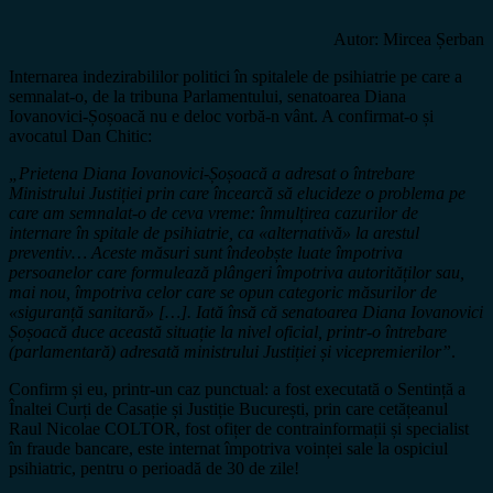
Autor: Mircea Șerban
Internarea indezirabililor politici în spitalele de psihiatrie pe care a
semnalat-o, de la tribuna Parlamentului, senatoarea Diana
Iovanovici-Șoșoacă nu e deloc vorbă-n vânt. A confirmat-o și
avocatul Dan Chitic:
„Prietena Diana Iovanovici-Șoșoacă a adresat o întrebare
Ministrului Justiției prin care încearcă să elucideze o problema pe
care am semnalat-o de ceva vreme: înmulțirea cazurilor de
internare în spitale de psihiatrie, ca
«
alternativă
»
la arestul
preventiv… Aceste măsuri sunt îndeobște luate împotriva
persoanelor care formulează plângeri împotriva autorităților sau,
mai nou, împotriva celor care se opun categoric măsurilor de
«
siguranță sanitară
»
[…]. Iată însă că senatoarea Diana Iovanovici
Șoșoacă duce această situație la nivel oficial, printr-o întrebare
(parlamentară) adresată ministrului Justiției și vicepremierilor”
.
Confirm și eu, printr-un caz punctual: a fost executată o Sentință a
Înaltei Curți de Casație și Justiție București, prin care cetățeanul
Raul Nicolae COLTOR, fost ofițer de contrainformații și specialist
în fraude bancare, este internat împotriva voinței sale la ospiciul
psihiatric, pentru o perioadă de 30 de zile!