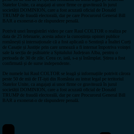
Statelor Unite, ca angajați ai unor firme ce gravitează în jurul
societății DOMINION, care a fost acuzată oficial de Donald
TRUMP de fraudă electorală, dar pe care Procurorul General Bill
BAR a exonerat-o de răspundere penală.
Potrivit unei înregistrări video pe care Raul COLTOR o realiza pe
data de 25 februarie, acesta aduce la cunoștința opiniei publice
românești și internaționale că a fost aplicată o Sentință a Înaltei Curți
de Casație și Justiție prin care urmează a fi internat împotriva voinței
sale la secția de psihiatrie a Spitalului Județean Alba, pentru o
perioada de 30 de zile. Ceea ce, iată, s-a și întâmplat. Știrea a fost
confirmată și de surse independente.
De numele lui Raul COLTOR se leagă și informațiile potrivit cărora
peste 50 de mii de IT-iști din România au intrat legal pe teritoriul
Statelor Unite, ca angajați ai unor firme ce gravitează în jurul
societății DOMINION, care a fost acuzată oficial de Donald
TRUMP de fraudă electorală, dar pe care Procurorul General Bill
BAR a exonerat-o de răspundere penală.