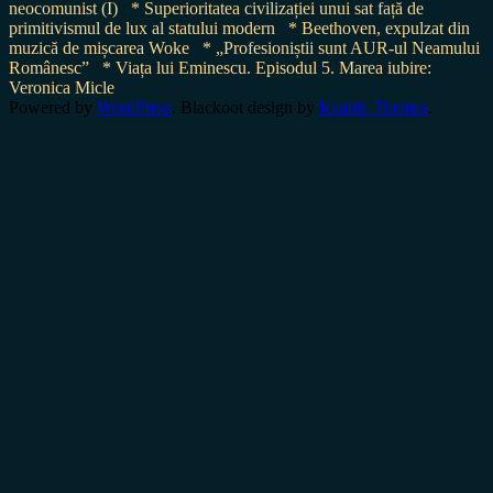
neocomunist (I)
* Superioritatea civilizației unui sat față de
primitivismul de lux al statului modern
* Beethoven, expulzat din
muzică de mișcarea Woke
* „Profesioniștii sunt AUR-ul Neamului
Românesc”
* Viața lui Eminescu. Episodul 5. Marea iubire:
Veronica Micle
Powered by
WordPress
. Blackoot design by
Iceable Themes
.