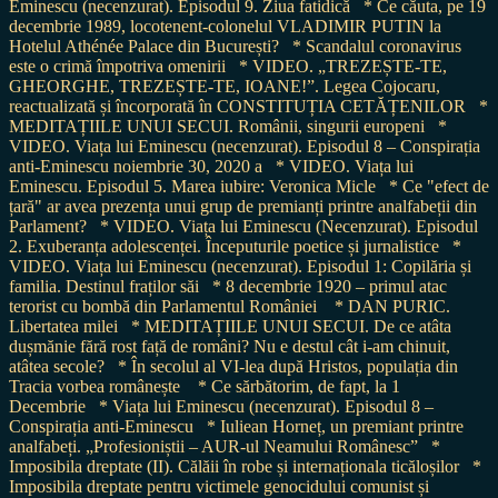
Eminescu (necenzurat). Episodul 9. Ziua fatidică
* Ce căuta, pe 19
decembrie 1989, locotenent-colonelul VLADIMIR PUTIN la
Hotelul Athénée Palace din București?
* Scandalul coronavirus
este o crimă împotriva omenirii
* VIDEO. „TREZEȘTE-TE,
GHEORGHE, TREZEȘTE-TE, IOANE!”. Legea Cojocaru,
reactualizată și încorporată în CONSTITUȚIA CETĂȚENILOR
*
MEDITAȚIILE UNUI SECUI. Românii, singurii europeni
*
VIDEO. Viața lui Eminescu (necenzurat). Episodul 8 – Conspirația
anti-Eminescu noiembrie 30, 2020 a
* VIDEO. Viața lui
Eminescu. Episodul 5. Marea iubire: Veronica Micle
* Ce "efect de
țară" ar avea prezența unui grup de premianți printre analfabeții din
Parlament?
* VIDEO. Viața lui Eminescu (Necenzurat). Episodul
2. Exuberanța adolescenței. Începuturile poetice și jurnalistice
*
VIDEO. Viața lui Eminescu (necenzurat). Episodul 1: Copilăria și
familia. Destinul fraților săi
* 8 decembrie 1920 – primul atac
terorist cu bombă din Parlamentul României
* DAN PURIC.
Libertatea milei
* MEDITAȚIILE UNUI SECUI. De ce atâta
dușmănie fără rost față de români? Nu e destul cât i-am chinuit,
atâtea secole?
* În secolul al VI-lea după Hristos, populația din
Tracia vorbea românește
* Ce sărbătorim, de fapt, la 1
Decembrie
* Viața lui Eminescu (necenzurat). Episodul 8 –
Conspirația anti-Eminescu
* Iuliean Horneț, un premiant printre
analfabeți. „Profesioniștii – AUR-ul Neamului Românesc”
*
Imposibila dreptate (II). Călăii în robe și internaționala ticăloșilor
*
Imposibila dreptate pentru victimele genocidului comunist și