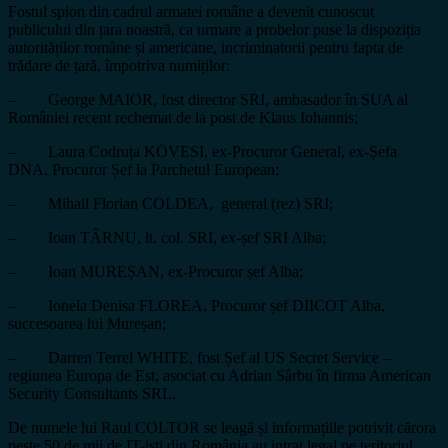
Fostul spion din cadrul armatei române a devenit cunoscut
publicului din țara noastră, ca urmare a probelor puse la dispoziția
autorităților române și americane, incriminatorii pentru fapta de
trădare de țară, împotriva numiților:
– George MAIOR, fost director SRI, ambasador în SUA al
României recent rechemat de la post de Klaus Iohannis;
– Laura Codruța KÖVESI, ex-Procuror General, ex-Șefa
DNA, Procuror Șef la Parchetul European;
– Mihail Florian COLDEA, general (rez) SRI;
– Ioan TÂRNU, lt. col. SRI, ex-șef SRI Alba;
– Ioan MUREȘAN, ex-Procuror șef Alba;
– Ionela Denisa FLOREA, Procuror șef DIICOT Alba,
succesoarea lui Mureșan;
– Darren Terrel WHITE, fost Șef al US Secret Service –
regiunea Europa de Est, asociat cu Adrian Sârbu în firma American
Security Consultants SRL.
De numele lui Raul COLTOR se leagă și informațiile potrivit cărora
peste 50 de mii de IT-iști din România au intrat legal pe teritoriul