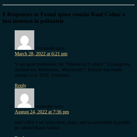
8 Responses to Fostul spion român Raul Coltor a
fost internat la psihiatrie
Fernando
says:
March 28, 2022 at 6:21 pm
V-am gasit multumesc lui “Ministerul Culturei” si plangerea,
ancheta lor. Multumesc, Ministerul!!! Trebuie mai multe
actiuni ca la TNB. Fericitari.
Reply
asdasdas
says:
August 24, 2022 at 7:36 pm
raul coltor e un schizofren, dupa cum l-a amenintat in public
pe rahatul Raed Arahat