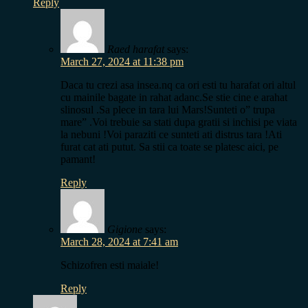
Reply
Raed harafat
says:
March 27, 2024 at 11:38 pm
Daca tu crezi asa insea.nq ca ori esti tu harafat ori altul
cu mainile bagate in rahat adanc.Se stie cine e arahat
slinosul .Sa plece in tara lui Mars!Sunteti o” trupa
mare” .Voi trebuie sa stati dupa gratii si inchisi pe viata
la nebuni !Voi paraziti ce sunteti ati distrus tara !Ati
furat cat ati putut. Sa stii ca toate se platesc aici, pe
pamant!
Reply
Gigione
says:
March 28, 2024 at 7:41 am
Schizofren esti maiale!
Reply