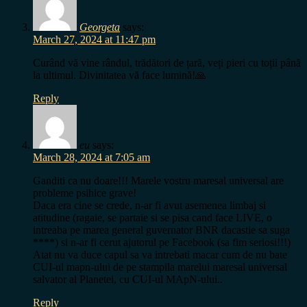
Georgeta
says:
March 27, 2024 at 11:47 pm
Curând vă vine rândul, trădători de țară, veți pieri cu toții până
la ultimul. Divinitatea vă face lumină!🙏
Reply
eu
says:
March 28, 2024 at 7:05 am
Ganditi ca nu doare!!! Marele vostru maresal universal are
probleme psihice grave!
Daca era cine se crede, n-ar fi avut asemenea limbaj si
atitudine (ragaie, se partaie si se pisa cand face LIVE, o
intreaba pe marea general guvernator BNR dacastie sa suga
****) si n-ar fi cerut ajutorul pe Facebook (sa fim seriosi!!!)
Atat nu va duce capul sa va intrebati macar cum de nu bate
CUI-ul mapn-ului de pe stampila marelui maresal universal
salvator al Planetei, cu CUI-ul MApN-ului..
Reply