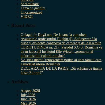
Știri militare
Tema de gândire
Uncategorized
VIDEO
Recent Posts
Gulagul de lângă noi. De la tanc la curcubeu
Avatarurile profesorului Dughin (I). Soft power à la
russe și disidența controlată de caracatița de la Kremlin
CERTITUDINEA nr. 217. Partidul S.O.S. România va
da în judecată Institutul Elie Wiesel, „promotor al
holocaustului culturii române”
S-a stins ultimul reprezentant politic al unei familii care
a modelat istoria României
DECLARAȚIA DE LA PARIS: „Să scăpăm de tirania
falsei Europe!”
Archives
August 2026
July 2026
June 2026
May 2026