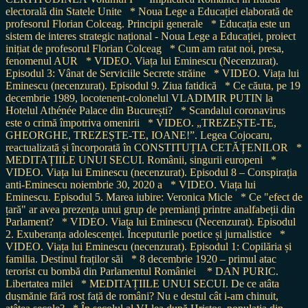
electorală din Statele Unite
* Noua Lege a Educației elaborată de
profesorul Florian Colceag. Principii generale
* Educația este un
sistem de interes strategic național - Noua Lege a Educației, proiect
inițiat de profesorul Florian Colceag
* Cum am ratat noi, presa,
fenomenul AUR
* VIDEO. Viața lui Eminescu (Necenzurat).
Episodul 3: Vânat de Serviciile Secrete străine
* VIDEO. Viața lui
Eminescu (necenzurat). Episodul 9. Ziua fatidică
* Ce căuta, pe 19
decembrie 1989, locotenent-colonelul VLADIMIR PUTIN la
Hotelul Athénée Palace din București?
* Scandalul coronavirus
este o crimă împotriva omenirii
* VIDEO. „TREZEȘTE-TE,
GHEORGHE, TREZEȘTE-TE, IOANE!”. Legea Cojocaru,
reactualizată și încorporată în CONSTITUȚIA CETĂȚENILOR
*
MEDITAȚIILE UNUI SECUI. Românii, singurii europeni
*
VIDEO. Viața lui Eminescu (necenzurat). Episodul 8 – Conspirația
anti-Eminescu noiembrie 30, 2020 a
* VIDEO. Viața lui
Eminescu. Episodul 5. Marea iubire: Veronica Micle
* Ce "efect de
țară" ar avea prezența unui grup de premianți printre analfabeții din
Parlament?
* VIDEO. Viața lui Eminescu (Necenzurat). Episodul
2. Exuberanța adolescenței. Începuturile poetice și jurnalistice
*
VIDEO. Viața lui Eminescu (necenzurat). Episodul 1: Copilăria și
familia. Destinul fraților săi
* 8 decembrie 1920 – primul atac
terorist cu bombă din Parlamentul României
* DAN PURIC.
Libertatea milei
* MEDITAȚIILE UNUI SECUI. De ce atâta
dușmănie fără rost față de români? Nu e destul cât i-am chinuit,