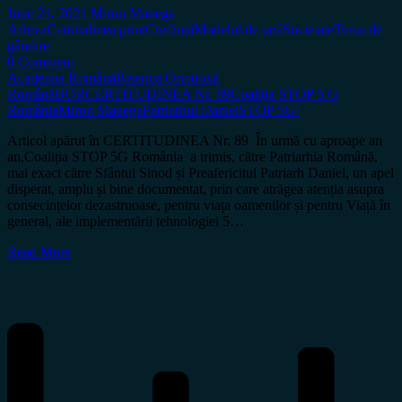
June 21, 2021
Miron Manega
Arhiva
Certitudinea print
Credință
Modelul de țară
Societate
Tema de
gândire
0 Comment
Academia Română
Biserica Ortodoxă
Română
BOR
CERTITUDINEA Nr. 89
Coaliția STOP 5 G
România
Miron Manega
Patriarhul Daniel
STOP 5G!
Articol apărut în CERTITUDINEA Nr. 89 În urmă cu aproape an
an,Coaliția STOP 5G România a trimis, către Patriarhia Română,
mai exact către Sfântul Sinod și Preafericitul Patriarh Daniel, un apel
disperat, amplu și bine documentat, prin care atrăgea atenția asupra
consecințelor dezastruoase, pentru viața oamenilor și pentru Viață în
general, ale implementării tehnologiei 5…
Read More