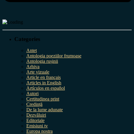
Categories
Antet
Antologia poeziilor frumoase
Antologia rușinii
Arhiva
Arte vizuale
Article en français
Articles in English
Artículos en español
Autori
Certitudinea print
Credință
De la lume adunate
Dezvăluiri
Editoriale
Emisiuni tv
Europa nostra