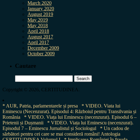
March 2020
January 2020
August 2019
May 2019
May 2018
April 2018
August 2017
April 2017
December 2009
October 2009
Cautare
Search
for:
Copyright © 2026, CERTITUDINEA.
* AUR, Patria, parlamentarele și presa
* VIDEO. Viata lui
Eminescu (Necenzurat). Episodul 4: Războiul pentru Transilvania și
România
* VIDEO. Viața lui Eminescu (necenzurat). Episodul 6 –
Prietenii și Dușmanii
* VIDEO. Viața lui Eminescu (necenzurat).
Episodul 7 – Eminescu Jurnalistul și Sociologul
* Un cadou de
sărbători pentru cei care se mai consideră români! Antologia
CERTITUDINEA Volumul I
* Implicarea României în frauda