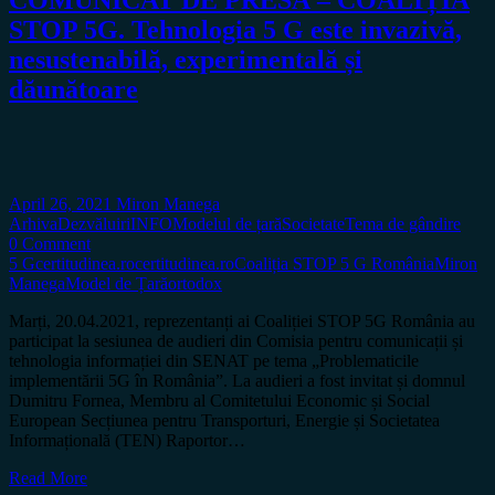
STOP 5G. Tehnologia 5 G este invazivă,
nesustenabilă, experimentală și
dăunătoare
April 26, 2021
Miron Manega
Arhiva
Dezvăluiri
INFO
Modelul de țară
Societate
Tema de gândire
0 Comment
5 G
certitudinea.ro
certitudinea.ro
Coaliția STOP 5 G România
Miron
Manega
Model de Țară
ortodox
Marți, 20.04.2021, reprezentanți ai Coaliției STOP 5G România au
participat la sesiunea de audieri din Comisia pentru comunicații și
tehnologia informației din SENAT pe tema „Problematicile
implementării 5G în România”. La audieri a fost invitat și domnul
Dumitru Fornea, Membru al Comitetului Economic și Social
European Secțiunea pentru Transporturi, Energie și Societatea
Informațională (TEN) Raportor…
Read More