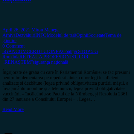
April 26, 2021
Miron Manega
Arhiva
Dezvăluiri
INFO
Modelul de țară
Opinii
Societate
Tema de
gândire
0 Comment
5G
ANCOM
CERTITUDINEA
Coaliția STOP 5 G
România
REȚEAUA PROFESIONIȘTILOR
„RENAȘTEM”
siguranța națională
Îngrijorate de graba cu care în Parlamentul României se fac presiuni
pentru implementarea pe repede-înainte a unor legi insuficient
analizate și dezbătute (legea privind obligativitatea purtării măștii, a
învățământului online și a telemuncii, legea privind obligativitatea
vaccinării – încălcându-se Pactul de la Nürnberg și Rezoluția 2361
din 27 ianuarie a Consiliului Europei – , Legea…
Read More