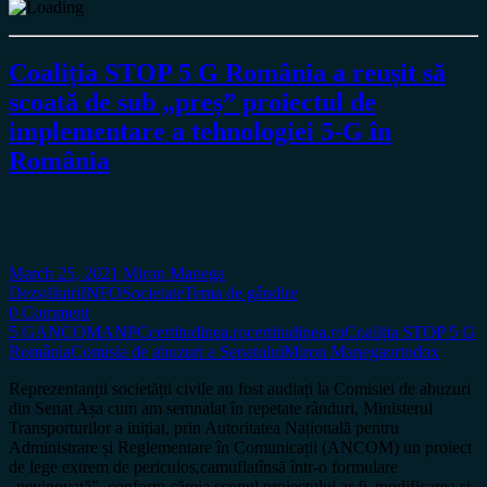
Coaliția STOP 5 G România a reușit să
scoată de sub „preș” proiectul de
implementare a tehnologiei 5-G în
România
March 25, 2021
Miron Manega
Dezvăluiri
INFO
Societate
Tema de gândire
0 Comment
5 G
ANCOM
ANPC
certitudinea.ro
certitudinea.ro
Coaliția STOP 5 G
România
Comisia de abuzuri a Senatului
Miron Manega
ortodox
Reprezentanții societății civile au fost audiați la Comisiei de abuzuri
din Senat Așa cum am semnalat în repetate rânduri, Ministerul
Transporturilor a inițiat, prin Autoritatea Națională pentru
Administrare și Reglementare în Comunicații (ANCOM) un proiect
de lege extrem de periculos,camuflatînsă într-o formulare
„nevinovată”, conform căreia scopul proiectului ar fi„modificarea și