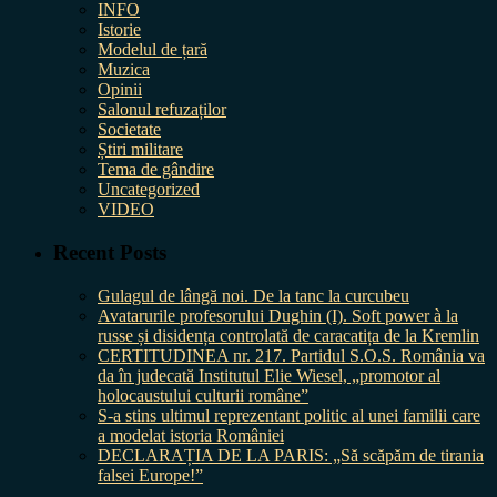
INFO
Istorie
Modelul de țară
Muzica
Opinii
Salonul refuzaților
Societate
Știri militare
Tema de gândire
Uncategorized
VIDEO
Recent Posts
Gulagul de lângă noi. De la tanc la curcubeu
Avatarurile profesorului Dughin (I). Soft power à la
russe și disidența controlată de caracatița de la Kremlin
CERTITUDINEA nr. 217. Partidul S.O.S. România va
da în judecată Institutul Elie Wiesel, „promotor al
holocaustului culturii române”
S-a stins ultimul reprezentant politic al unei familii care
a modelat istoria României
DECLARAȚIA DE LA PARIS: „Să scăpăm de tirania
falsei Europe!”