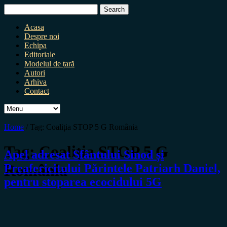
Search
for:
Acasa
Despre noi
Echipa
Editoriale
Modelul de țară
Autori
Arhiva
Contact
Home
/
Tag:
Coaliția STOP 5 G România
Tag:
Coaliția STOP 5 G
Apel adresat Sfântului Sinod și
România
Preafericitului Părintele Patriarh Daniel,
pentru stoparea ecocidului 5G