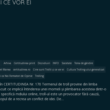
I CE VOR EI
Arhiva
Certitudinea print
Dezvăluiri
INFO
Societate
Tema de gândire
rel Manea
certitudinea.ro
Cine sunt Trollii și ce vor ei
Cultura Trolling-ului generalizat
lii ca Noi Formatori de Opinie
Trolling
în CERTITUDINEA Nr. 170 Termenul de troll provine din limba
escuit ce implică întinderea unei momeli și plimbarea acesteia dintr-o
 specifică mdiului online, troll-ul este un provocator fără cauză,
opul de a recrea un conflict de idei. De…