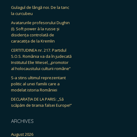
Gulagul de lângă noi. De la tanc
la curcubeu
Avatarurile profesorului Dughin
(I). Soft power à la russe și
disidența controlată de
caracatița de la Kremlin
CERTITUDINEA nr. 217. Partidul
S.O.S. România va da în judecată
Institutul Elie Wiesel, „promotor
al holocaustului culturii române”
S-a stins ultimul reprezentant
politic al unei familii care a
modelat istoria României
DECLARAȚIA DE LA PARIS: „Să
scăpăm de tirania falsei Europe!”
ARCHIVES
August 2026