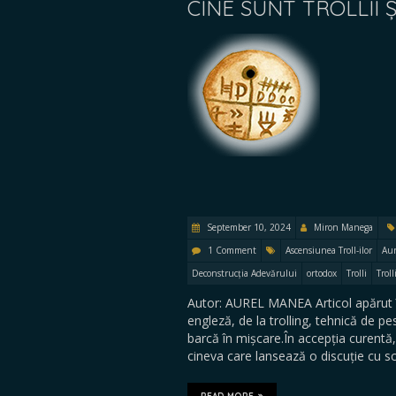
CINE SUNT TROLLII Ș
September 10, 2024
Miron Manega
1 Comment
Ascensiunea Troll-ilor
Au
Deconstrucția Adevărului
ortodox
Trolli
Trol
Autor: AUREL MANEA Articol apărut 
engleză, de la trolling, tehnică de p
barcă în mișcare.În accepția curentă,
cineva care lansează o discuție cu sc