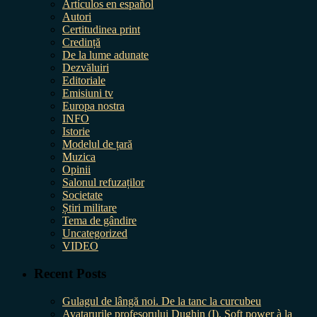
Artículos en español
Autori
Certitudinea print
Credință
De la lume adunate
Dezvăluiri
Editoriale
Emisiuni tv
Europa nostra
INFO
Istorie
Modelul de țară
Muzica
Opinii
Salonul refuzaților
Societate
Știri militare
Tema de gândire
Uncategorized
VIDEO
Recent Posts
Gulagul de lângă noi. De la tanc la curcubeu
Avatarurile profesorului Dughin (I). Soft power à la