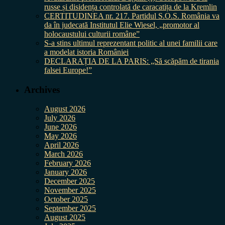
russe și disidența controlată de caracatița de la Kremlin
CERTITUDINEA nr. 217. Partidul S.O.S. România va
da în judecată Institutul Elie Wiesel, „promotor al
holocaustului culturii române”
S-a stins ultimul reprezentant politic al unei familii care
a modelat istoria României
DECLARAȚIA DE LA PARIS: „Să scăpăm de tirania
falsei Europe!”
Archives
August 2026
July 2026
June 2026
May 2026
April 2026
March 2026
February 2026
January 2026
December 2025
November 2025
October 2025
September 2025
August 2025