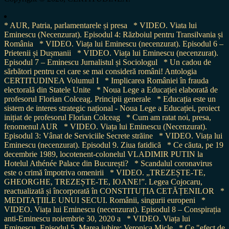
* AUR, Patria, parlamentarele și presa
* VIDEO. Viata lui
Eminescu (Necenzurat). Episodul 4: Războiul pentru Transilvania și
România
* VIDEO. Viața lui Eminescu (necenzurat). Episodul 6 –
Prietenii și Dușmanii
* VIDEO. Viața lui Eminescu (necenzurat).
Episodul 7 – Eminescu Jurnalistul și Sociologul
* Un cadou de
sărbători pentru cei care se mai consideră români! Antologia
CERTITUDINEA Volumul I
* Implicarea României în frauda
electorală din Statele Unite
* Noua Lege a Educației elaborată de
profesorul Florian Colceag. Principii generale
* Educația este un
sistem de interes strategic național - Noua Lege a Educației, proiect
inițiat de profesorul Florian Colceag
* Cum am ratat noi, presa,
fenomenul AUR
* VIDEO. Viața lui Eminescu (Necenzurat).
Episodul 3: Vânat de Serviciile Secrete străine
* VIDEO. Viața lui
Eminescu (necenzurat). Episodul 9. Ziua fatidică
* Ce căuta, pe 19
decembrie 1989, locotenent-colonelul VLADIMIR PUTIN la
Hotelul Athénée Palace din București?
* Scandalul coronavirus
este o crimă împotriva omenirii
* VIDEO. „TREZEȘTE-TE,
GHEORGHE, TREZEȘTE-TE, IOANE!”. Legea Cojocaru,
reactualizată și încorporată în CONSTITUȚIA CETĂȚENILOR
*
MEDITAȚIILE UNUI SECUI. Românii, singurii europeni
*
VIDEO. Viața lui Eminescu (necenzurat). Episodul 8 – Conspirația
anti-Eminescu noiembrie 30, 2020 a
* VIDEO. Viața lui
Eminescu. Episodul 5. Marea iubire: Veronica Micle
* Ce "efect de