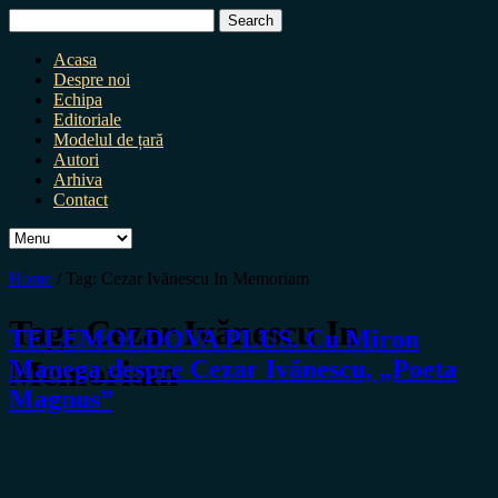
Search
for:
Acasa
Despre noi
Echipa
Editoriale
Modelul de țară
Autori
Arhiva
Contact
Home
/
Tag:
Cezar Ivănescu In Memoriam
Tag:
Cezar Ivănescu In
TELEMOLDOVA PLUS. Cu Miron
Memoriam
Manega despre Cezar Ivănescu, „Poeta
Magnus”