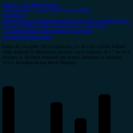
April 24, 2025
Miron Manega
Arhiva
Emisiuni tv
Istorie
Opinii
Tema de gândire
0 Comment
#MironManega
certitudinea.com
certitudinea.ro
Cezar Ivănescu
Cezar
Ivănescu In Memoriam
In Memoriam
La un ceai cu Petru
Frăsilă
Miron Manega
ortodox
Petru Frăsilă
Poeta
Magnus
TeleMoldova Plus
Ediția din 24 aprilie 2025 a emisiunii „La un ceai cu Petru Frăsilă”,
ediție dedicată In Memoriam poetului Cezar Ivănescu, la 17 ani de la
moartea sa. Invitatul emisiunii este poetul, jurnalistul și senatorul
S.O.S. România de Iași Miron Manega.