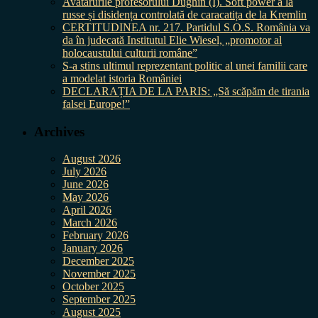
Avatarurile profesorului Dughin (I). Soft power à la
russe și disidența controlată de caracatița de la Kremlin
CERTITUDINEA nr. 217. Partidul S.O.S. România va
da în judecată Institutul Elie Wiesel, „promotor al
holocaustului culturii române”
S-a stins ultimul reprezentant politic al unei familii care
a modelat istoria României
DECLARAȚIA DE LA PARIS: „Să scăpăm de tirania
falsei Europe!”
Archives
August 2026
July 2026
June 2026
May 2026
April 2026
March 2026
February 2026
January 2026
December 2025
November 2025
October 2025
September 2025
August 2025