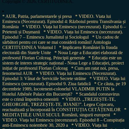
Copyright © 2026, CERTITUDINEA.
* AUR, Patria, parlamentarele și presa
* VIDEO. Viata lui
Eminescu (Necenzurat). Episodul 4: Războiul pentru Transilvania și
România
* VIDEO. Viața lui Eminescu (necenzurat). Episodul 6 –
Prietenii și Dușmanii
* VIDEO. Viața lui Eminescu (necenzurat).
Episodul 7 – Eminescu Jurnalistul și Sociologul
* Un cadou de
sărbători pentru cei care se mai consideră români! Antologia
CERTITUDINEA Volumul I
* Implicarea României în frauda
electorală din Statele Unite
* Noua Lege a Educației elaborată de
profesorul Florian Colceag. Principii generale
* Educația este un
sistem de interes strategic național - Noua Lege a Educației, proiect
inițiat de profesorul Florian Colceag
* Cum am ratat noi, presa,
fenomenul AUR
* VIDEO. Viața lui Eminescu (Necenzurat).
Episodul 3: Vânat de Serviciile Secrete străine
* VIDEO. Viața lui
Eminescu (necenzurat). Episodul 9. Ziua fatidică
* Ce căuta, pe 19
decembrie 1989, locotenent-colonelul VLADIMIR PUTIN la
Hotelul Athénée Palace din București?
* Scandalul coronavirus
este o crimă împotriva omenirii
* VIDEO. „TREZEȘTE-TE,
GHEORGHE, TREZEȘTE-TE, IOANE!”. Legea Cojocaru,
reactualizată și încorporată în CONSTITUȚIA CETĂȚENILOR
*
MEDITAȚIILE UNUI SECUI. Românii, singurii europeni
*
VIDEO. Viața lui Eminescu (necenzurat). Episodul 8 – Conspirația
anti-Eminescu noiembrie 30, 2020 a
* VIDEO. Viața lui