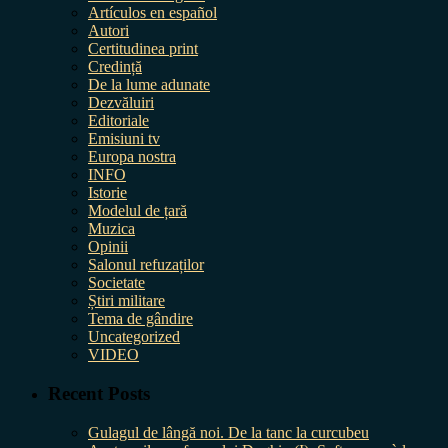
Artículos en español
Autori
Certitudinea print
Credință
De la lume adunate
Dezvăluiri
Editoriale
Emisiuni tv
Europa nostra
INFO
Istorie
Modelul de țară
Muzica
Opinii
Salonul refuzaților
Societate
Știri militare
Tema de gândire
Uncategorized
VIDEO
Recent Posts
Gulagul de lângă noi. De la tanc la curcubeu