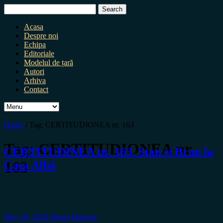
Search
for:
Acasa
Despre noi
Echipa
Editoriale
Modelul de țară
Autori
Arhiva
Contact
Home
/
Tag:
CERTITUDIONEA nr. 163
Tag:
CERTITUDIONEA nr.
CERTITUDINEA nr. 163. Stan și Bran la
163
Casa Albă
May 28, 2024
Miron Manega