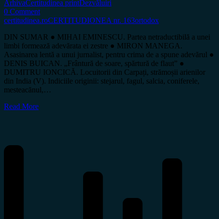
Arhiva
Certitudinea print
Dezvăluiri
0 Comment
certitudinea.ro
CERTITUDIONEA nr. 163
ortodox
DIN SUMAR ● MIHAI EMINESCU. Partea netraductibilă a unei
limbi formează adevărata ei zestre ● MIRON MANEGA.
Asasinarea lentă a unui jurnalist, pentru crima de a spune adevărul ●
DENIS BUICAN. „Frântură de soare, spărtură de flaut” ●
DUMITRU IONCICĂ. Locuitorii din Carpați, strămoșii arienilor
din India (V). Indiciile originii: stejarul, fagul, salcia, coniferele,
mesteacănul,…
Read More