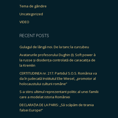
Tema de gândire
Uncategorized
VIDEO
RECENT POSTS
Gulagul de lângă noi. De la tanc la curcubeu
Avatarurile profesorului Dughin (I). Soft power à
la russe și disidența controlată de caracatița de
la Kremlin
CERTITUDINEA nr. 217. Partidul S.O.S. România va
da în judecată Institutul Elie Wiesel, „promotor al
holocaustului culturii române”
S-a stins ultimul reprezentant politic al unei familii
care a modelat istoria României
DECLARAȚIA DE LA PARIS: „Să scăpăm de tirania
falsei Europe!”