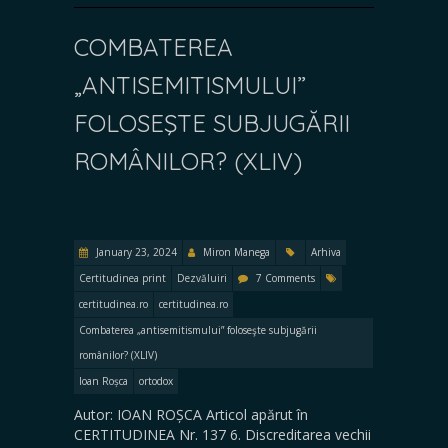
COMBATEREA
„ANTISEMITISMULUI”
FOLOSEŞTE SUBJUGĂRII
ROMÂNILOR? (XLIV)
January 23, 2024
Miron Manega
Arhiva
Certitudinea print
Dezvăluiri
7 Comments
certitudinea.ro
certitudinea.ro
Combaterea „antisemitismului” foloseşte subjugării
românilor? (XLIV)
Ioan Roșca
ortodox
Autor: IOAN ROȘCA Articol apărut în
CERTITUDINEA Nr. 137 6. Discreditarea vechii