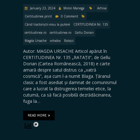
January 23, 2024
Miron Manega
Arhiva
Certitudinea print
0 Comment
Când tractoriștii erau la putere
CERTITUDINEA Nr. 135
certitudinea.ro
certitudinea.ro
Gellu Dorian
Magda Ursache
ortodox
Ratații
Autor: MAGDA URSACHE Articol apărut în
CERTITUDINEA Nr. 135 „RATAȚII”, de Gellu
Dorian (Cartea Românească, 2018) e carte
amară despre satul distrus ca „vatră
cosmică”, așa cum l-a numit Blaga. Țăranul
clasic a fost asediat și damnat de comunismul
care a lucrat la distrugerea temeliei etice, la
cutumă, ca să facă posibilă dezrădăcinarea,
fuga la…
READ MORE