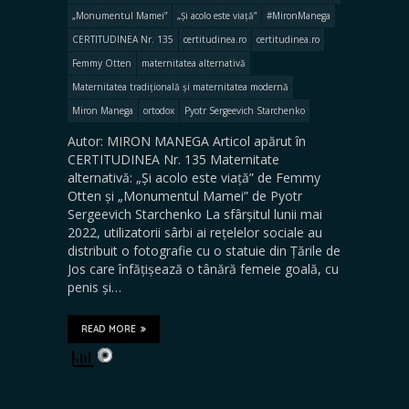
„Monumentul Mamei”
„Și acolo este viață”
#MironManega
CERTITUDINEA Nr. 135
certitudinea.ro
certitudinea.ro
Femmy Otten
maternitatea alternativă
Maternitatea tradițională și maternitatea modernă
Miron Manega
ortodox
Pyotr Sergeevich Starchenko
Autor: MIRON MANEGA Articol apărut în
CERTITUDINEA Nr. 135 Maternitate
alternativă: „Și acolo este viață” de Femmy
Otten și „Monumentul Mamei” de Pyotr
Sergeevich Starchenko La sfârșitul lunii mai
2022, utilizatorii sârbi ai rețelelor sociale au
distribuit o fotografie cu o statuie din Țările de
Jos care înfățișează o tânără femeie goală, cu
penis și…
READ MORE