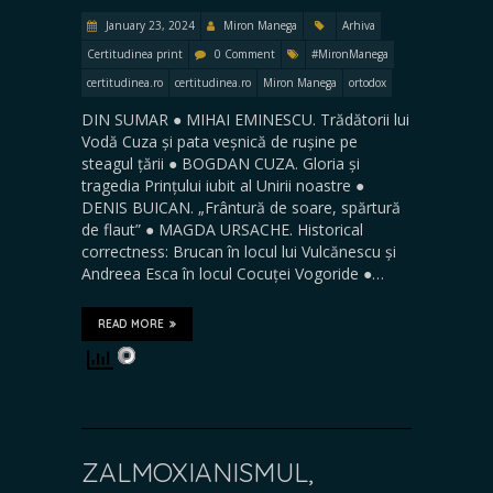
January 23, 2024
Miron Manega
Arhiva
Certitudinea print
0 Comment
#MironManega
certitudinea.ro
certitudinea.ro
Miron Manega
ortodox
DIN SUMAR ● MIHAI EMINESCU. Trădătorii lui
Vodă Cuza și pata veșnică de rușine pe
steagul țării ● BOGDAN CUZA. Gloria și
tragedia Prințului iubit al Unirii noastre ●
DENIS BUICAN. „Frântură de soare, spărtură
de flaut” ● MAGDA URSACHE. Historical
correctness: Brucan în locul lui Vulcănescu și
Andreea Esca în locul Cocuței Vogoride ●…
READ MORE
ZALMOXIANISMUL,