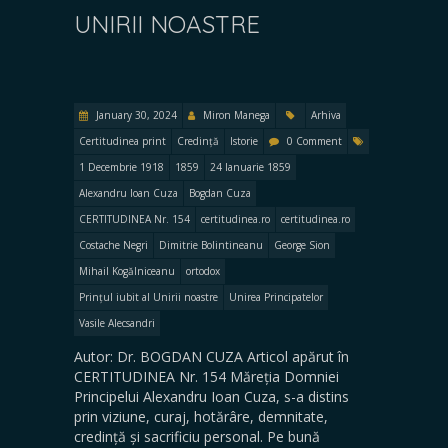
UNIRII NOASTRE
January 30, 2024
Miron Manega
Arhiva
Certitudinea print
Credință
Istorie
0 Comment
1 Decembrie 1918
1859
24 Ianuarie 1859
Alexandru Ioan Cuza
Bogdan Cuza
CERTITUDINEA Nr. 154
certitudinea.ro
certitudinea.ro
Costache Negri
Dimitrie Bolintineanu
George Sion
Mihail Kogălniceanu
ortodox
Prințul iubit al Unirii noastre
Unirea Principatelor
Vasile Alecsandri
Autor: Dr. BOGDAN CUZA Articol apărut în
CERTITUDINEA Nr. 154 Măreția Domniei
Principelui Alexandru Ioan Cuza, s-a distins
prin viziune, curaj, hotărâre, demnitate,
credință și sacrificiu personal. Pe bună