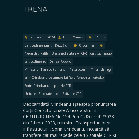
TRENA
January 30, 2024
Miron Manega
Arhiva
Certitudinea print
Dezvăluiri
0 Comment
Alexandru Rafila
Blestemul spitalelor CFR
certitudinea.ro
certitudinea.ro
Denisa Popovici
Ministerul Transporturilor și Infrastructurii
Miron Manega
orin Grindeanu pe urmele lui Relu Fenechiu
ortodox
Sorin Grindeanu
spitalele CFR
Uniunea Sindicatelor din Spitalele CFR
Deocamdată Grindeanu așteaptă pronunțarea
Curții Constituționale Articol apărut în
CERTITUDINEA Nr. 154 Prin OUG nr. 41/2023
din 24 mai 2023, ministrul Transporturilor și
Infrastructurii, Sorin Grindeanu, încearcă să
transfere cât mai repede cele 15 spitale CFR și