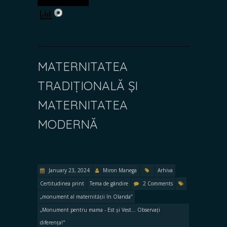
MATERNITATEA
TRADIȚIONALĂ ȘI
MATERNITATEA
MODERNĂ
January 23, 2024
Miron Manega
Arhiva
Certitudinea print
Tema de gândire
2 Comments
„monument al maternității în Olanda”
„Monument pentru mama - Est și Vest... Observați
diferența!"