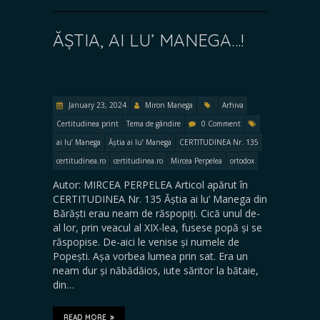
ĂȘTIA, AI LU’ MANEGA…!
January 23, 2024
Miron Manega
Arhiva
Certitudinea print
Tema de gândire
0 Comment
ai lu’ Manega
Ăștia ai lu’ Manega
CERTITUDINEA Nr. 135
certitudinea.ro
certitudinea.ro
Mircea Perpelea
ortodox
Autor: MIRCEA PERPELEA Articol apărut în
CERTITUDINEA Nr. 135 Ăștia ai lu’ Manega din
Bărăști erau neam de răspopiți. Cică unul de-
al lor, prin veacul al XIX-lea, fusese popă și se
răspopise. De-aici le venise și numele de
Popești. Așa vorbea lumea prin sat. Era un
neam dur și năbădăios, iute săritor la bătaie,
din…
READ MORE