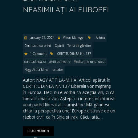
NEASIMILAȚI AI EUROPEI
January 22, 2024
Miron Manega
Arhiva
Certitudinea print
Opinii
Tema de gândire
1 Comment
CERTITUDINEA Nr. 137
certitudinea.ro
certitudinea.ro
Meditațiile unui secui
Nagy Attila-Mihai
ortodox
Autor: NAGY ATTILA-MIHAI Articol apărut în
CERTITUDINEA Nr. 137 Liberalii vor migranți
în Europa. Deci nu e vorba că aceștia vin, ci că
liberalii chiar îi vor. Aștept cu interes înființarea
unui partid liberal al islamiștilor! Mă gândesc
chiar la perspectiva unei Europe distruse de un
război civil, ca în Siria și Irak. Căci, iată,…
READ MORE