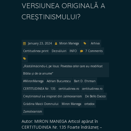
VERSIUNEA ORIGINALĂ A
CREȘTINISMULUI?
January 23, 2024
Miron Manega
Arhiva
Certitudinea print
Dezvăluiri
INFO
7 Comments
„Răstălmăcindu-L pe Iisus: Povestea celor care au modificat
Biblia și de ce anume”
#MironManega
Adrian Bucurescu
Bart D. Ehrman
CERTITUDINEA Nr. 135
certitudinea.ro
certitudinea.ro
Creștinismul s-a inspirat din zalmoxianism
De Bello Dacico
Grădina Maicii Domnului
Miron Manega
ortodox
Zamolxianism
Autor: MIRON MANEGA Articol apărut în
CERTITUDINEA Nr. 135 Foarte îndrăzneț –