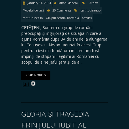
January 31, 2024
Miron Manega
Arhiva
Modelul de țară
20 Comments
certitudinea.ro
certitudinea.ro
Grupul pentru România
ortodox
CETĂȚENI, Suntem un grup de români
preocupați și îngrijorați de situația în care a
ajuns România după 34 de ani de la alungarea
lui Ceaușescu. Ne-am adunat în acest Grup
pentru a ieși din fundătura în care am fost
împinși de stăpânii ilegitimi ai României cu
scopul de a ne jefui țara și de a…
READ MORE
GLORIA ȘI TRAGEDIA
PRINȚULUI IUBIT AL