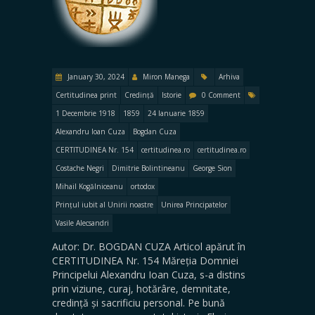
January 30, 2024
Miron Manega
Arhiva
Certitudinea print
Credință
Istorie
0 Comment
1 Decembrie 1918
1859
24 Ianuarie 1859
Alexandru Ioan Cuza
Bogdan Cuza
CERTITUDINEA Nr. 154
certitudinea.ro
certitudinea.ro
Costache Negri
Dimitrie Bolintineanu
George Sion
Mihail Kogălniceanu
ortodox
Prințul iubit al Unirii noastre
Unirea Principatelor
Vasile Alecsandri
Autor: Dr. BOGDAN CUZA Articol apărut în
CERTITUDINEA Nr. 154 Măreția Domniei
Principelui Alexandru Ioan Cuza, s-a distins
prin viziune, curaj, hotărâre, demnitate,
credință și sacrificiu personal. Pe bună