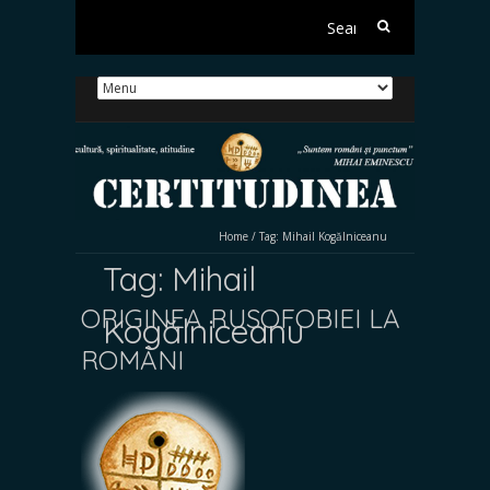
Search
for:
Home
/
Tag:
Mihail Kogălniceanu
Tag:
Mihail
ORIGINEA RUSOFOBIEI LA
Kogălniceanu
ROMÂNI