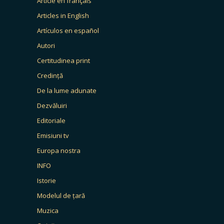
Article en français
Articles in English
Artículos en español
Autori
Certitudinea print
Credință
De la lume adunate
Dezvăluiri
Editoriale
Emisiuni tv
Europa nostra
INFO
Istorie
Modelul de țară
Muzica