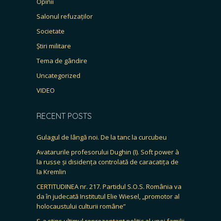
Opinii
Salonul refuzaților
Societate
Știri militare
Tema de gândire
Uncategorized
VIDEO
RECENT POSTS
Gulagul de lângă noi. De la tanc la curcubeu
Avatarurile profesorului Dughin (I). Soft power à
la russe și disidența controlată de caracatița de
la Kremlin
CERTITUDINEA nr. 217. Partidul S.O.S. România va
da în judecată Institutul Elie Wiesel, „promotor al
holocaustului culturii române”
S-a stins ultimul reprezentant politic al unei familii