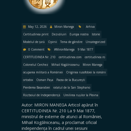
May 12, 2026
Miron Manega
Arhiva
Certitudinea print
Dezvăluiri
Europa nostra
Istorie
Modelul de țară
Opinii
Tema de gândire
Uncategorized
0 Comment
#MironManega
9 Mai 1877
CERTITUDINEA Nr. 210
certitudinea.com
certitudinea.ro
Colonelul Cerchez
Mihail Kogălniceanu
Miron Manega
ocuparea militară a României
Originea rusofobiei la români
ortodox
Osman Pașa
Pacea de la București
Pierderea Basarabiei
ratatul de la San Stephano
Războiul de Independență
Umilirea rușilor la Plevna
Autor: MIRON MANEGA Articol apărut în
CERTITUDINEA Nr. 210 La 9 Mai 1877,
ministrul de externe de atunci al României,
Mihail Kogălniceanu, a proclamat oficial
independența în cadrul unei sesiuni