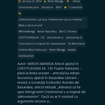
January 23, 2024
Miron Manega
Arhiva
Certitudinea print
Dezvăluiri
INFO
7 Comments
„Răstălmăcindu-L pe Iisus: Povestea celor care au modificat
Biblia și de ce anume”
#MironManega
Adrian Bucurescu
Bart D. Ehrman
CERTITUDINEA Nr. 135
certitudinea.ro
certitudinea.ro
Creștinismul s-a inspirat din zalmoxianism
De Bello Dacico
Grădina Maicii Domnului
Miron Manega
ortodox
Zamolxianism
Autor: MIRON MANEGA Articol apărut în
CERTITUDINEA Nr. 135 Foarte îndrăzneț –
până la limita ereziei! – articolul lui Adrian
Bucurescu apărut în Basarabia Literară –
revistă a Societății Scriitorilor Români din
Basarabia, articol intitulat „Adevărul să fie
spus întregii lumi! Creștinismul s-a inspirat din
zalmoxianism”. Dacă nu ar fi susținut cu
argumente istorice și…