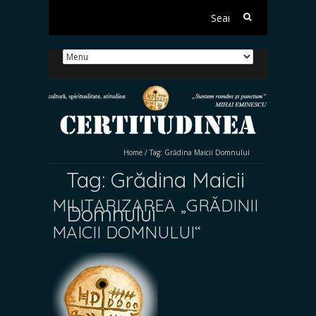
Search
for:
Home
/
Tag:
Grădina Maicii Domnului
Tag:
Grădina Maicii
MILITARIZAREA „GRĂDINII
Domnului
MAICII DOMNULUI“