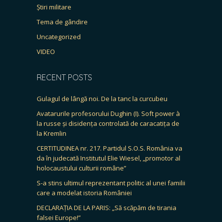
Știri militare
Tema de gândire
Uncategorized
VIDEO
RECENT POSTS
Gulagul de lângă noi. De la tanc la curcubeu
Avatarurile profesorului Dughin (I). Soft power à
la russe și disidența controlată de caracatița de
la Kremlin
CERTITUDINEA nr. 217. Partidul S.O.S. România va
da în judecată Institutul Elie Wiesel, „promotor al
holocaustului culturii române”
S-a stins ultimul reprezentant politic al unei familii
care a modelat istoria României
DECLARAȚIA DE LA PARIS: „Să scăpăm de tirania
falsei Europe!”