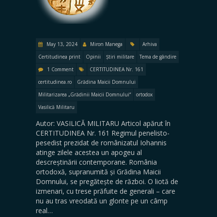
May 13, 2024
Miron Manega
Arhiva
Certitudinea print
Opinii
Știri militare
Tema de gândire
1 Comment
CERTITUDINEA Nr. 161
certitudinea.ro
Grădina Maicii Domnului
Militarizarea „Grădinii Maicii Domnului“
ortodox
Vasilică Militaru
Autor: VASILICĂ MILITARU Articol apărut în
CERTITUDINEA Nr. 161 Regimul penelisto-
pesedist prezidat de românizatul Iohannis
atinge zilele acestea un apogeu al
descreștinării contemporane. România
ortodoxă, supranumită și Grădina Maicii
Domnului, se pregătește de război. O liotă de
izmenari, cu trese prăfuite de generali – care
nu au tras vreodată un glonte pe un câmp
real…