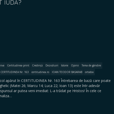
T IUDA?
hiva
Certitudinea print
Credință
Dezvăluiri
Istorie
Opinii
Tema de gândire
CERTITUDINEA Nr. 163
certitudinea.ro
IOAN TEODOR BASARAB
ortodox
l apărut în CERTITUDINEA Nr. 163 Întrebarea de bază care poate
ghelic (Matei 26; Marcu 14; Luca 22; Ioan 13) este într-adevăr
punsul ar putea veni imediat: L-a trădat pe Hristos! În cele ce
naliza…