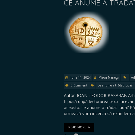
CE ANUME A TRĂDA
June 11, 2024
Miron Manega
Ar
0 Comment
Ce anume a trădat Iuda?
Autor: IOAN TEODOR BASARAB Artico
fi pusă după lecturarea textului evan
aceasta: ce anume a trădat Iuda? Răs
urmează vom încerca să extindem a
READ MORE