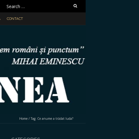
Search
for:
A
CONTACT
Home
/
Tag:
Ce anume a trădat Iuda?