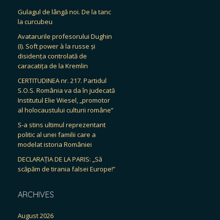
Gulagul de lângă noi. De la tanc
la curcubeu
Avatarurile profesorului Dughin
(I). Soft power à la russe și
disidența controlată de
caracatița de la Kremlin
CERTITUDINEA nr. 217. Partidul
S.O.S. România va da în judecată
Institutul Elie Wiesel, „promotor
al holocaustului culturii române”
S-a stins ultimul reprezentant
politic al unei familii care a
modelat istoria României
DECLARAȚIA DE LA PARIS: „Să
scăpăm de tirania falsei Europe!”
ARCHIVES
August 2026