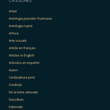
CATEGORIES
Antet
Antologia poeziilor frumoase
Antologia rușinii
Arhiva
Arte vizuale
Article en français
Articles in English
Artículos en español
Autori
Certitudinea print
Credință
De la lume adunate
Dezvăluiri
Editoriale