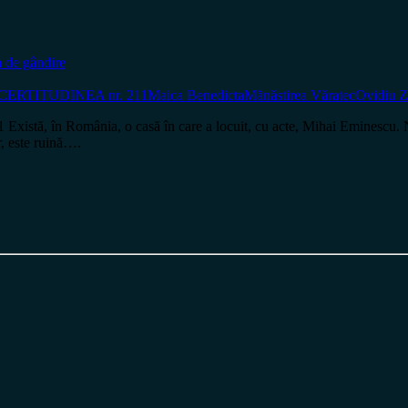
 de gândire
CERTITUDINEA nr. 211
Maica Benedicta
Mănăstirea Văratec
Ovidiu Z
 în România, o casă în care a locuit, cu acte, Mihai Eminescu. Nu e 
r, este ruină….