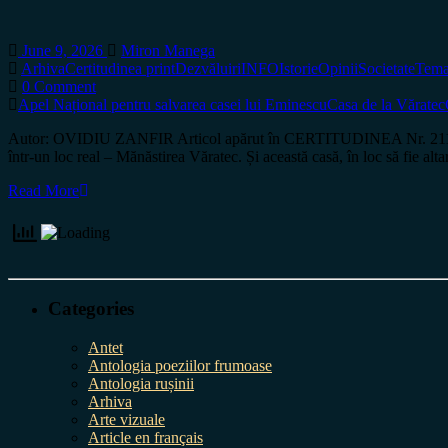
June 9, 2026
Miron Manega
Arhiva
Certitudinea print
Dezvăluiri
INFO
Istorie
Opinii
Societate
Tema
0 Comment
Apel Național pentru salvarea casei lui Eminescu
Casa de la Văratec
Autor: OVIDIU ZANFIR Articol apărut în CERTITUDINEA Nr. 211 Există,
într-un loc real – Mănăstirea Văratec. Și această casă, în loc să fie alta
Read More
Categories
Antet
Antologia poeziilor frumoase
Antologia rușinii
Arhiva
Arte vizuale
Article en français