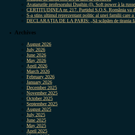
Avatarurile profesorului Dughin (I). Soft power à la russe
CERTITUDINEA nr. 217. Partidul S.O.S. România va da în 
S-a stins ultimul reprezentant politic al unei familii care
DECLARAȚIA DE LA PARIS: „Să scăpăm de tirania fal
Archives
August 2026
July 2026
June 2026
May 2026
April 2026
March 2026
February 2026
January 2026
December 2025
November 2025
October 2025
September 2025
August 2025
July 2025
June 2025
May 2025
April 2025