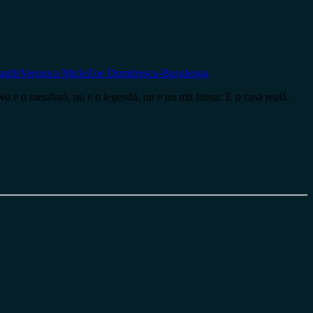
anfir
Veronica Micle
Zoe Dumitrescu-Bușulenga
o metaforă, nu e o legendă, nu e un mit literar. E o casă reală,