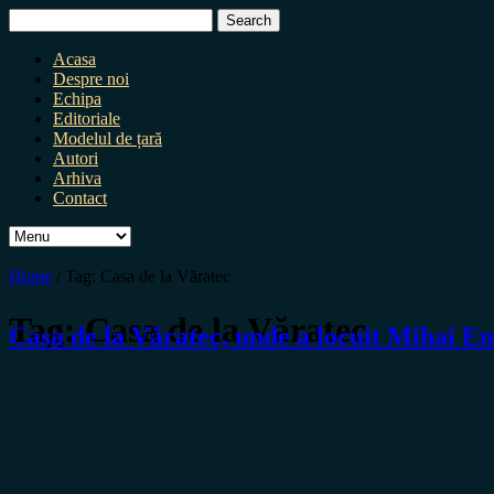
Search
for:
Acasa
Despre noi
Echipa
Editoriale
Modelul de țară
Autori
Arhiva
Contact
Home
/
Tag:
Casa de la Văratec
Tag:
Casa de la Văratec
Casa de la Văratec, unde a locuit Mihai Em