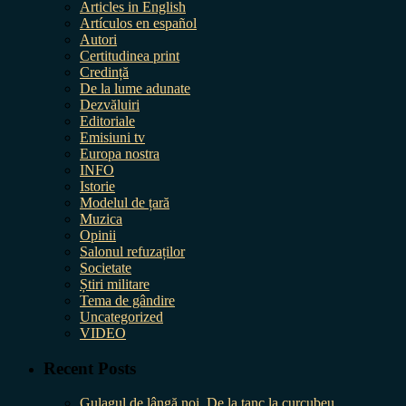
Articles in English
Artículos en español
Autori
Certitudinea print
Credință
De la lume adunate
Dezvăluiri
Editoriale
Emisiuni tv
Europa nostra
INFO
Istorie
Modelul de țară
Muzica
Opinii
Salonul refuzaților
Societate
Știri militare
Tema de gândire
Uncategorized
VIDEO
Recent Posts
Gulagul de lângă noi. De la tanc la curcubeu