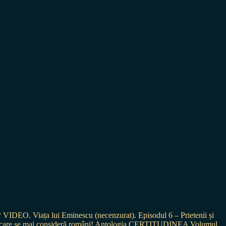
* VIDEO. Viața lui Eminescu (necenzurat). Episodul 6 – Prietenii și
ei care se mai consideră români! Antologia CERTITUDINEA Volumul