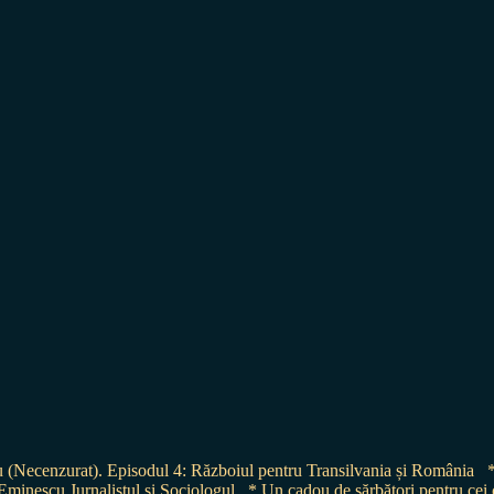
(Necenzurat). Episodul 4: Războiul pentru Transilvania și România
minescu Jurnalistul și Sociologul
* Un cadou de sărbători pentru c