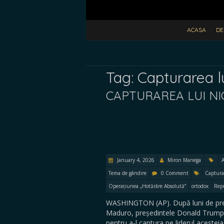
ACASA
DE
Tag:
Capturarea l
CAPTURAREA LUI N
January 4, 2026
Miron Manega
A
Tema de gândire
0 Comment
Captura
Operațiunea „Hotărâre Absolută”
ortodox
Repu
WASHINGTON (AP). După luni de presi
Maduro, președintele Donald Trump a
pentru a-l captura pe liderul acesteia