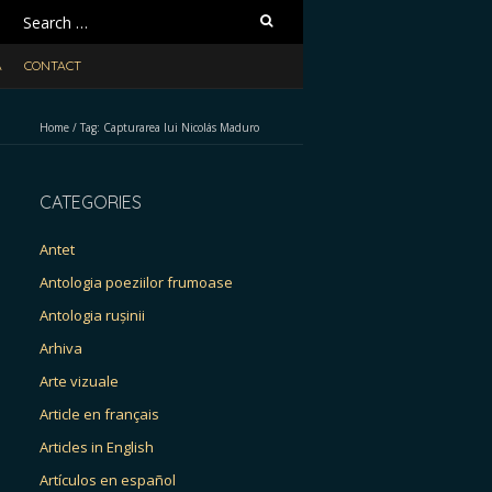
Search
for:
A
CONTACT
Home
/
Tag:
Capturarea lui Nicolás Maduro
CATEGORIES
Antet
Antologia poeziilor frumoase
Antologia rușinii
Arhiva
Arte vizuale
Article en français
Articles in English
Artículos en español