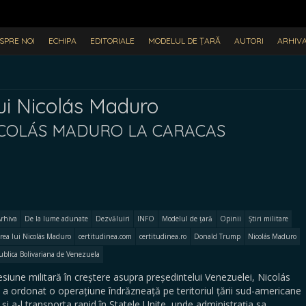
SPRE NOI
ECHIPA
EDITORIALE
MODELUL DE ȚARĂ
AUTORI
ARHIV
ui Nicolás Maduro
ICOLÁS MADURO LA CARACAS
rhiva
De la lume adunate
Dezvăluiri
INFO
Modelul de țară
Opinii
Știri militare
rea lui Nicolás Maduro
certitudinea.com
certitudinea.ro
Donald Trump
Nicolás Maduro
blica Bolivariana de Venezuela
une militară în creștere asupra președintelui Venezuelei, Nicolás
 ordonat o operațiune îndrăzneață pe teritoriul țării sud-americane
 și a-l transporta rapid în Statele Unite, unde administrația sa