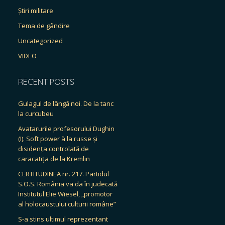
Știri militare
Tema de gândire
Uncategorized
VIDEO
RECENT POSTS
Gulagul de lângă noi. De la tanc
la curcubeu
Avatarurile profesorului Dughin
(I). Soft power à la russe și
disidența controlată de
caracatița de la Kremlin
CERTITUDINEA nr. 217. Partidul
S.O.S. România va da în judecată
Institutul Elie Wiesel, „promotor
al holocaustului culturii române”
S-a stins ultimul reprezentant