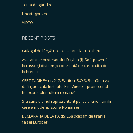
Tema de gândire
Uncategorized
VIDEO
RECENT POSTS
Gulagul de lângă noi. De la tanc la curcubeu
Avatarurile profesorului Dughin (I). Soft power à
la russe și disidența controlată de caracatița de
la Kremlin
CERTITUDINEA nr. 217. Partidul S.O.S. România va
da în judecată Institutul Elie Wiesel, „promotor al
holocaustului culturii române”
S-a stins ultimul reprezentant politic al unei familii
care a modelat istoria României
DECLARAȚIA DE LA PARIS: „Să scăpăm de tirania
falsei Europe!”