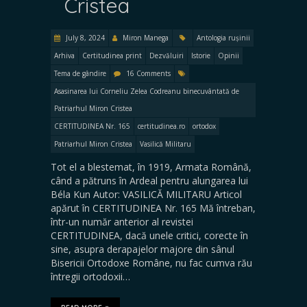
Cristea
July 8, 2024
Miron Manega
Antologia rușinii
Arhiva
Certitudinea print
Dezvăluiri
Istorie
Opinii
Tema de gândire
16 Comments
Asasinarea lui Corneliu Zelea Codreanu binecuvântată de
Patriarhul Miron Cristea
CERTITUDINEA Nr. 165
certitudinea.ro
ortodox
Patriarhul Miron Cristea
Vasilică Militaru
Tot el a blestemat, în 1919, Armata Română,
când a pătruns în Ardeal pentru alungarea lui
Béla Kun Autor: VASILICĂ MILITARU Articol
apărut în CERTITUDINEA Nr. 165 Mă întreban,
într-un număr anterior al revistei
CERTITUDINEA, dacă unele critici, corecte în
sine, asupra derapajelor majore din sânul
Bisericii Ortodoxe Române, nu fac cumva rău
întregii ortodoxii…