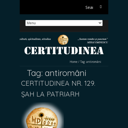
Search
for:
Home
/
Tag:
antiromâni
Tag:
antiromâni
CERTITUDINEA NR. 129.
ȘAH LA PATRIARH