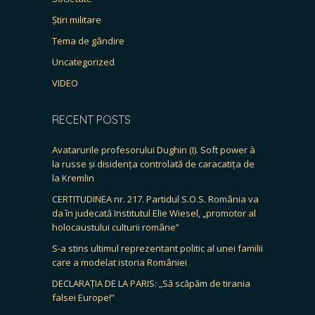
Știri militare
Tema de gândire
Uncategorized
VIDEO
RECENT POSTS
Avatarurile profesorului Dughin (I). Soft power à
la russe și disidența controlată de caracatița de
la Kremlin
CERTITUDINEA nr. 217. Partidul S.O.S. România va
da în judecată Institutul Elie Wiesel, „promotor al
holocaustului culturii române”
S-a stins ultimul reprezentant politic al unei familii
care a modelat istoria României
DECLARAȚIA DE LA PARIS: „Să scăpăm de tirania
falsei Europe!”