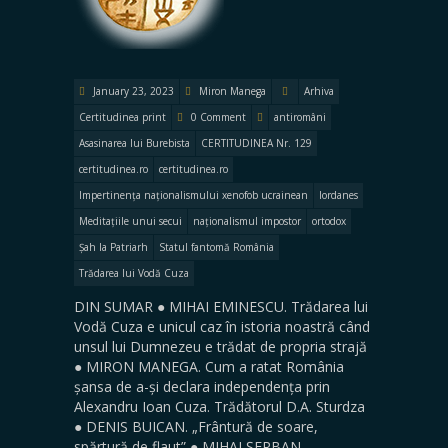
January 23, 2023
Miron Manega
Arhiva
Certitudinea print
0 Comment
antiromâni
Asasinarea lui Burebista
CERTITUDINEA Nr. 129
certitudinea.ro
certitudinea.ro
Impertinența naționalismului xenofob ucrainean
Iordanes
Meditațiile unui secui
naționalismul impostor
ortodox
Șah la Patriarh
Statul fantomă România
Trădarea lui Vodă Cuza
DIN SUMAR ● MIHAI EMINESCU. Trădarea lui
Vodă Cuza e unicul caz în istoria noastră când
unsul lui Dumnezeu e trădat de propria strajă
● MIRON MANEGA. Cum a ratat România
șansa de a-și declara independența prin
Alexandru Ioan Cuza. Trădătorul D.A. Sturdza
● DENIS BUICAN. „Frântură de soare,
spărtură de flaut” ● MIHAI ȘERBAN….