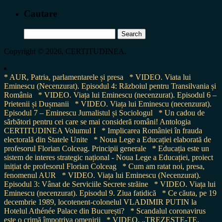
Cautare
Search
for:
Copyright © 2026, CERTITUDINEA.
* AUR, Patria, parlamentarele și presa
* VIDEO. Viata lui
Eminescu (Necenzurat). Episodul 4: Războiul pentru Transilvania și
România
* VIDEO. Viața lui Eminescu (necenzurat). Episodul 6 –
Prietenii și Dușmanii
* VIDEO. Viața lui Eminescu (necenzurat).
Episodul 7 – Eminescu Jurnalistul și Sociologul
* Un cadou de
sărbători pentru cei care se mai consideră români! Antologia
CERTITUDINEA Volumul I
* Implicarea României în frauda
electorală din Statele Unite
* Noua Lege a Educației elaborată de
profesorul Florian Colceag. Principii generale
* Educația este un
sistem de interes strategic național - Noua Lege a Educației, proiect
inițiat de profesorul Florian Colceag
* Cum am ratat noi, presa,
fenomenul AUR
* VIDEO. Viața lui Eminescu (Necenzurat).
Episodul 3: Vânat de Serviciile Secrete străine
* VIDEO. Viața lui
Eminescu (necenzurat). Episodul 9. Ziua fatidică
* Ce căuta, pe 19
decembrie 1989, locotenent-colonelul VLADIMIR PUTIN la
Hotelul Athénée Palace din București?
* Scandalul coronavirus
este o crimă împotriva omenirii
* VIDEO. „TREZEȘTE-TE,