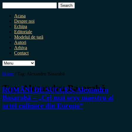
Search
for:
Acasa
Despre noi
Echipa
Editoriale
Modelul de țară
Autori
Arhiva
Contact
Home
/
Tag:
Alexandru Basarabă
Tag:
Alexandru Basarabă
ROMÂNI DE SUCCES. Alexandru
Basarabă – „Cel mai sexy maestru al
artei culinare din Europa”