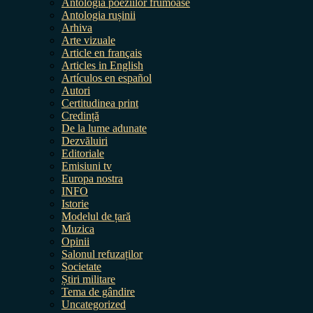
Antologia poeziilor frumoase
Antologia rușinii
Arhiva
Arte vizuale
Article en français
Articles in English
Artículos en español
Autori
Certitudinea print
Credință
De la lume adunate
Dezvăluiri
Editoriale
Emisiuni tv
Europa nostra
INFO
Istorie
Modelul de țară
Muzica
Opinii
Salonul refuzaților
Societate
Știri militare
Tema de gândire
Uncategorized