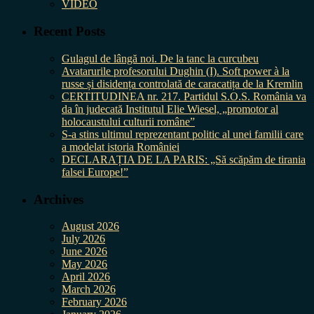
VIDEO
Recent Posts
Gulagul de lângă noi. De la tanc la curcubeu
Avatarurile profesorului Dughin (I). Soft power à la
russe și disidența controlată de caracatița de la Kremlin
CERTITUDINEA nr. 217. Partidul S.O.S. România va
da în judecată Institutul Elie Wiesel, „promotor al
holocaustului culturii române”
S-a stins ultimul reprezentant politic al unei familii care
a modelat istoria României
DECLARAȚIA DE LA PARIS: „Să scăpăm de tirania
falsei Europe!”
Archives
August 2026
July 2026
June 2026
May 2026
April 2026
March 2026
February 2026