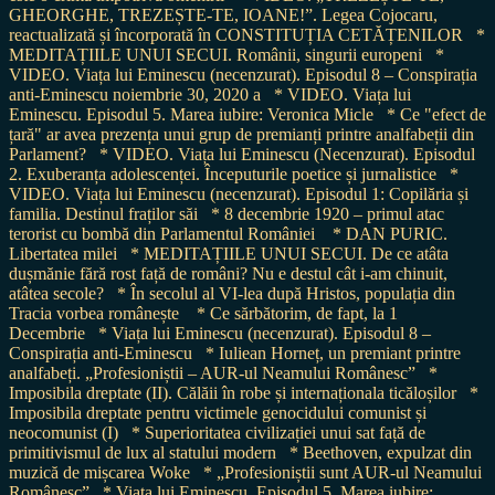
GHEORGHE, TREZEȘTE-TE, IOANE!”. Legea Cojocaru,
reactualizată și încorporată în CONSTITUȚIA CETĂȚENILOR
*
MEDITAȚIILE UNUI SECUI. Românii, singurii europeni
*
VIDEO. Viața lui Eminescu (necenzurat). Episodul 8 – Conspirația
anti-Eminescu noiembrie 30, 2020 a
* VIDEO. Viața lui
Eminescu. Episodul 5. Marea iubire: Veronica Micle
* Ce "efect de
țară" ar avea prezența unui grup de premianți printre analfabeții din
Parlament?
* VIDEO. Viața lui Eminescu (Necenzurat). Episodul
2. Exuberanța adolescenței. Începuturile poetice și jurnalistice
*
VIDEO. Viața lui Eminescu (necenzurat). Episodul 1: Copilăria și
familia. Destinul fraților săi
* 8 decembrie 1920 – primul atac
terorist cu bombă din Parlamentul României
* DAN PURIC.
Libertatea milei
* MEDITAȚIILE UNUI SECUI. De ce atâta
dușmănie fără rost față de români? Nu e destul cât i-am chinuit,
atâtea secole?
* În secolul al VI-lea după Hristos, populația din
Tracia vorbea românește
* Ce sărbătorim, de fapt, la 1
Decembrie
* Viața lui Eminescu (necenzurat). Episodul 8 –
Conspirația anti-Eminescu
* Iuliean Horneț, un premiant printre
analfabeți. „Profesioniștii – AUR-ul Neamului Românesc”
*
Imposibila dreptate (II). Călăii în robe și internaționala ticăloșilor
*
Imposibila dreptate pentru victimele genocidului comunist și
neocomunist (I)
* Superioritatea civilizației unui sat față de
primitivismul de lux al statului modern
* Beethoven, expulzat din
muzică de mișcarea Woke
* „Profesioniștii sunt AUR-ul Neamului
Românesc”
* Viața lui Eminescu. Episodul 5. Marea iubire: