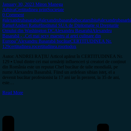
January 30, 2023
Miron Manega
Arhiva
Certitudinea print
Societate
0 Comment
#alexandrubasaraba
#alexandrubasarababucatarsibiu
#alexandrubasarb
Rațiu
#Andrei Ratiu
#Institutul SUA de Diplomație și Drepturile
Omului din Washington DC
Alexandru Basarabă
Alexandru
Basarabă - „Cel mai sexy maestru al artei culinare din
Europa”
Alexandru Basarabă bucătar
CERTITUDINEA Nr.
129
certitudinea.ro
certitudinea.ro
ortodox
Autor: ANDREI RAȚIU Articol apărut în CERTITUDINEA Nr.
129 ▪️ Unul dintre cei mai urmăriți influenceri și creatori de conținut
din România este un reputat Chef bucătar de talie mondială, pe
nume Alexandru Basarabă. Fiind un ardelean sibian isteț, el a
devenit bucătar profesionist la 17 ani iar în prezent, la 35 de ani,
este…
Read More