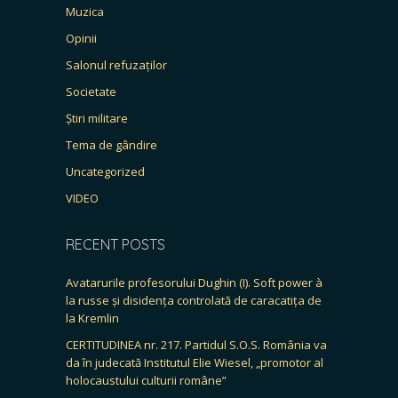
Muzica
Opinii
Salonul refuzaților
Societate
Știri militare
Tema de gândire
Uncategorized
VIDEO
RECENT POSTS
Avatarurile profesorului Dughin (I). Soft power à
la russe și disidența controlată de caracatița de
la Kremlin
CERTITUDINEA nr. 217. Partidul S.O.S. România va
da în judecată Institutul Elie Wiesel, „promotor al
holocaustului culturii române”