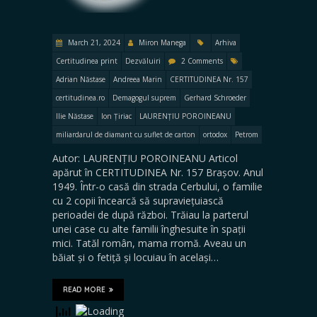
March 21, 2024
Miron Manega
Arhiva
Certitudinea print
Dezvăluiri
2 Comments
Adrian Năstase
Andreea Marin
CERTITUDINEA Nr. 157
certitudinea.ro
Demagogul suprem
Gerhard Schroeder
Ilie Năstase
Ion Țiriac
LAURENȚIU POROINEANU
miliardarul de diamant cu suflet de carton
ortodox
Petrom
Autor: LAURENȚIU POROINEANU Articol
apărut în CERTITUDINEA Nr. 157 Brașov. Anul
1949. Într-o casă din strada Cerbului, o familie
cu 2 copii încearcă să supraviețuiască
perioadei de după război. Trăiau la parterul
unei case cu alte familii înghesuite în spații
mici. Tatăl român, mama rromă. Aveau un
băiat și o fetiță și locuiau în același…
READ MORE