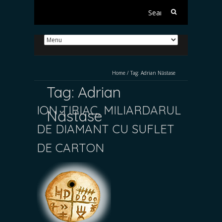
Search
for:
Home
/
Tag:
Adrian Năstase
Tag:
Adrian
ION ȚIRIAC, MILIARDARUL
Năstase
DE DIAMANT CU SUFLET
DE CARTON