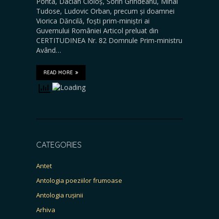
Ponta, Dacian Cioloș, Sorin Grindeanu, Mihai
Tudose, Ludovic Orban, precum și doamnei
Viorica Dăncilă, foști prim-miniștri ai
Guvernului României Articol preluat din
CERTITUDINEA Nr. 82 Domnule Prim-ministru
Având…
READ MORE
CATEGORIES
Antet
Antologia poeziilor frumoase
Antologia rușinii
Arhiva