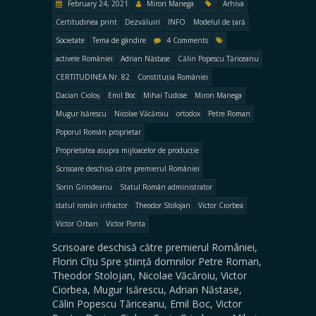
February 24, 2021
Miron Manega
Arhiva
Certitudinea print
Dezvăluiri
INFO
Modelul de țară
Societate
Tema de gândire
4 Comments
activele României
Adrian Năstase
Călin Popescu Tăriceanu
CERTITUDINEA Nr. 82
Constituția României
Dacian Cioloș
Emil Boc
Mihai Tudose
Miron Manega
Mugur Isărescu
Nicolae Văcăroiu
ortodox
Petre Roman
Poporul Român proprietar
Proprietatea asupra mijloacelor de producție
Scrisoare deschisă către premierul României
Sorin Grindeanu
Statul Român administrator
statul român infractor
Theodor Stolojan
Victor Ciorbea
Victor Orban
Victor Ponta
Scrisoare deschisă către premierul României,
Florin Cîțu Spre știință domnilor Petre Roman,
Theodor Stolojan, Nicolae Văcăroiu, Victor
Ciorbea, Mugur Isărescu, Adrian Năstase,
Călin Popescu Tăriceanu, Emil Boc, Victor