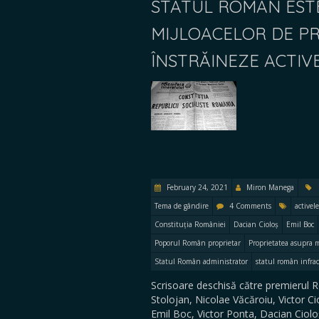
STATUL ROMÂN ESTE
MIJLOACELOR DE PR
ÎNSTRĂINEZE ACTIV
February 24, 2021
Miron Manega
Tema de gândire
4 Comments
activel
Constituția României
Dacian Cioloș
Emil Boc
Poporul Român proprietar
Proprietatea asupra m
Statul Român administrator
statul român infrac
Scrisoare deschisă către premierul 
Stolojan, Nicolae Văcăroiu, Victor 
Emil Boc, Victor Ponta, Dacian Ciol