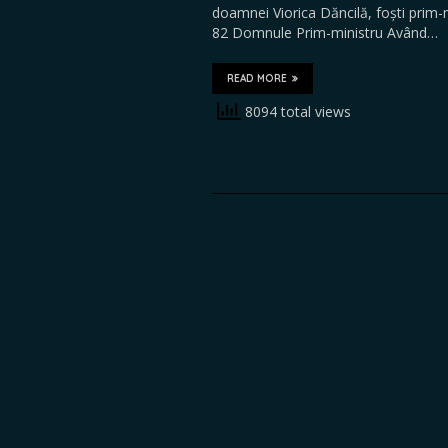
doamnei Viorica Dăncilă, foști prim-
82 Domnule Prim-ministru Având…
READ MORE
8094 total views