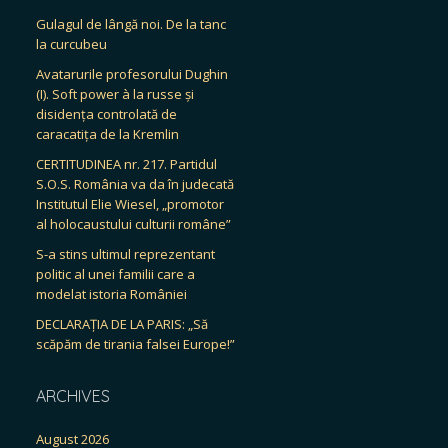
Gulagul de lângă noi. De la tanc
la curcubeu
Avatarurile profesorului Dughin
(I). Soft power à la russe și
disidența controlată de
caracatița de la Kremlin
CERTITUDINEA nr. 217. Partidul
S.O.S. România va da în judecată
Institutul Elie Wiesel, „promotor
al holocaustului culturii române”
S-a stins ultimul reprezentant
politic al unei familii care a
modelat istoria României
DECLARAȚIA DE LA PARIS: „Să
scăpăm de tirania falsei Europe!”
ARCHIVES
August 2026