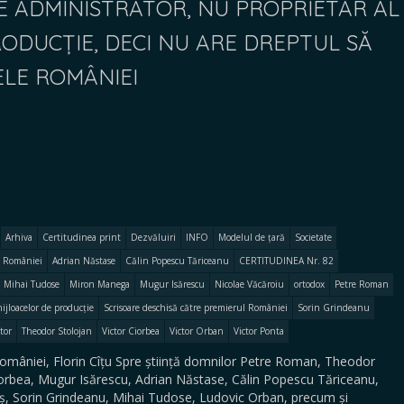
 ADMINISTRATOR, NU PROPRIETAR AL
ODUCȚIE, DECI NU ARE DREPTUL SĂ
ELE ROMÂNIEI
Arhiva
Certitudinea print
Dezvăluiri
INFO
Modelul de țară
Societate
e României
Adrian Năstase
Călin Popescu Tăriceanu
CERTITUDINEA Nr. 82
Mihai Tudose
Miron Manega
Mugur Isărescu
Nicolae Văcăroiu
ortodox
Petre Roman
ijloacelor de producție
Scrisoare deschisă către premierul României
Sorin Grindeanu
tor
Theodor Stolojan
Victor Ciorbea
Victor Orban
Victor Ponta
României, Florin Cîțu Spre știință domnilor Petre Roman, Theodor
Ciorbea, Mugur Isărescu, Adrian Năstase, Călin Popescu Tăriceanu,
oș, Sorin Grindeanu, Mihai Tudose, Ludovic Orban, precum și