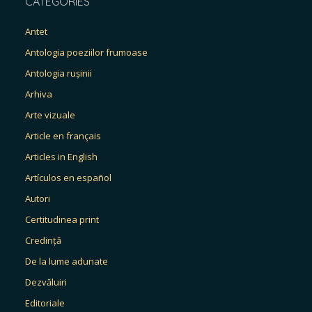
CATEGORIES
Antet
Antologia poeziilor frumoase
Antologia rușinii
Arhiva
Arte vizuale
Article en français
Articles in English
Artículos en español
Autori
Certitudinea print
Credință
De la lume adunate
Dezvăluiri
Editoriale