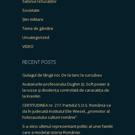
Salonul refuzaților
Societate
Știri militare
Tema de gândire
Uncategorized
VIDEO
RECENT POSTS
Gulagul de lângă noi. De la tanc la curcubeu
Avatarurile profesorului Dughin (I). Soft power à
la russe și disidența controlată de caracatița de
la Kremlin
CERTITUDINEA nr. 217. Partidul S.O.S. România va
da în judecată Institutul Elie Wiesel, „promotor al
holocaustului culturii române”
S-a stins ultimul reprezentant politic al unei familii
care a modelat istoria României