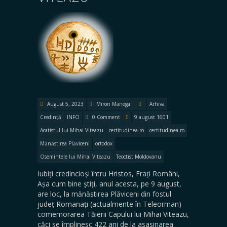
August 5, 2023
Miron Manega
Arhiva
Credință
INFO
0 Comment
9 august 1601
Acatistul lui Mihai Viteazu
certitudinea.ro
certitudinea.ro
Mănăstirea Plăviceni
ortodox
Osemintele lui Mihai Viteazu
Teoctist Moldovanu
Iubiți credincioși întru Hristos, Frați Români,
Așa cum bine știți, anul acesta, pe 9 august,
are loc, la mănăstirea Plăviceni din fostul
județ Romanați (actualmente în Teleorman)
comemorarea Tăierii Capului lui Mihai Viteazu,
căci se împlinesc 422 ani de la asasinarea