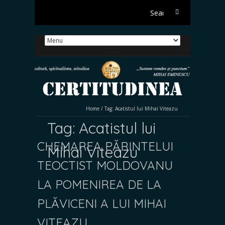
Search
for:
Home
/
Tag:
Acatistul lui Mihai Viteazu
Tag:
Acatistul lui
CHEMAREA PĂRINTELUI
Mihai Viteazu
TEOCTIST MOLDOVANU
LA POMENIREA DE LA
PLĂVICENI A LUI MIHAI
VITEAZU