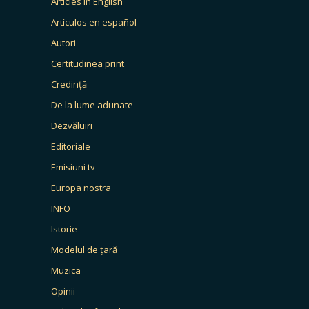
Articles in English
Artículos en español
Autori
Certitudinea print
Credință
De la lume adunate
Dezvăluiri
Editoriale
Emisiuni tv
Europa nostra
INFO
Istorie
Modelul de țară
Muzica
Opinii