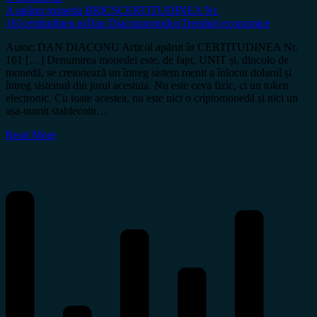
A apărut moneda BRICS
CERTITUDINEA Nr.
161
certitudinea.ro
Dan Diaconu
ortodox
Trenduri economice
Autor: DAN DIACONU Articol apărut în CERTITUDINEA Nr.
161 […] Denumirea monedei este, de fapt, UNIT și, dincolo de
monedă, se creionează un întreg sistem menit a înlocui dolarul și
întreg sistemul din jurul acestuia. Nu este ceva fizic, ci un token
electronic. Cu toate acestea, nu este nici o criptomonedă și nici un
așa-numit stablecoin…
Read More