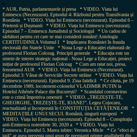
* AUR, Patria, parlamentarele și presa
* VIDEO. Viata lui
Eminescu (Necenzurat). Episodul 4: Războiul pentru Transilvania și
România
* VIDEO. Viața lui Eminescu (necenzurat). Episodul 6 –
Prietenii și Dușmanii
* VIDEO. Viața lui Eminescu (necenzurat).
Episodul 7 – Eminescu Jurnalistul și Sociologul
* Un cadou de
sărbători pentru cei care se mai consideră români! Antologia
CERTITUDINEA Volumul I
* Implicarea României în frauda
electorală din Statele Unite
* Noua Lege a Educației elaborată de
profesorul Florian Colceag. Principii generale
* Educația este un
sistem de interes strategic național - Noua Lege a Educației, proiect
inițiat de profesorul Florian Colceag
* Cum am ratat noi, presa,
fenomenul AUR
* VIDEO. Viața lui Eminescu (Necenzurat).
Episodul 3: Vânat de Serviciile Secrete străine
* VIDEO. Viața lui
Eminescu (necenzurat). Episodul 9. Ziua fatidică
* Ce căuta, pe 19
decembrie 1989, locotenent-colonelul VLADIMIR PUTIN la
Hotelul Athénée Palace din București?
* Scandalul coronavirus
este o crimă împotriva omenirii
* VIDEO. „TREZEȘTE-TE,
GHEORGHE, TREZEȘTE-TE, IOANE!”. Legea Cojocaru,
reactualizată și încorporată în CONSTITUȚIA CETĂȚENILOR
*
MEDITAȚIILE UNUI SECUI. Românii, singurii europeni
*
VIDEO. Viața lui Eminescu (necenzurat). Episodul 8 – Conspirația
anti-Eminescu noiembrie 30, 2020 a
* VIDEO. Viața lui
Eminescu. Episodul 5. Marea iubire: Veronica Micle
* Ce "efect de
țară" ar avea prezența unui grup de premianți printre analfabeții din