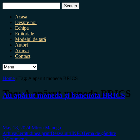
Search
for:
Acasa
Despre noi
Echipa
Editoriale
Modelul de țară
Autori
Arhiva
Contact
Home
/
Tag:
A apărut moneda BRICS
Tag:
A apărut moneda BRICS
Au apărut moneda și bancnota BRICS
May 18, 2024
Miron Manega
Arhiva
Certitudinea print
Dezvăluiri
INFO
Tema de gândire
3 Comments