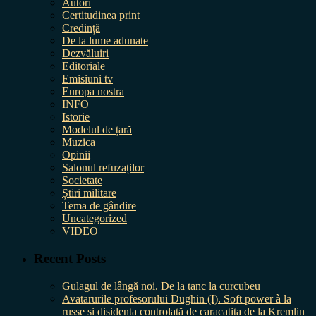
Autori
Certitudinea print
Credință
De la lume adunate
Dezvăluiri
Editoriale
Emisiuni tv
Europa nostra
INFO
Istorie
Modelul de țară
Muzica
Opinii
Salonul refuzaților
Societate
Știri militare
Tema de gândire
Uncategorized
VIDEO
Recent Posts
Gulagul de lângă noi. De la tanc la curcubeu
Avatarurile profesorului Dughin (I). Soft power à la
russe și disidența controlată de caracatița de la Kremlin