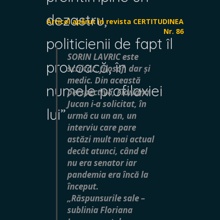
dezastru,
Articol apărut în revista CERTITUDINEA
Nr. 86
politicienii de fapt îl
SORIN LAVRIC este
provoacă, în
scriitor, filosof, dar și
medic. Din această
numele profilaxiei
perspectivă, Floriana
Jucan i-a solicitat, în
lui”
urmă cu un an, un
interviu care pare
astăzi mult mai actual
decât atunci, când el
nu era senator iar
pandemia era încă la
început.
„Răspunsurile sale –
sublinia Floriana