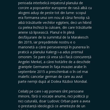
perioada interbelică iniţiatorul planului de
corcire a popoarelor europene de rasă albă cu
alogeni aduşi de peste tot din lume: scopul
era formarea unui om nou al cărui fenotip să
aibă trăsăturile vechilor egipteni, deci un hibrid
cu pielea închisă la culoare, din care trăsăturile
ariene să lipsească. Planul e în plină
desfăşurare de la summitul de la Marakesch
din 2019, iar preşedintele nostru e o
marionetă a cărei perseverenţă în punerea în
pratică a planului Kalergi i-a adus premiul
omonim. Se pare că vrea să-i facă concurență
Angelei Merkel, a cărei hotărîre de a deschide
graniţele Germaniei în faţa invaziei arabe în
septembrie 2015 a preschimbat-o în cel mai
malefic cancelar german de care au avut
parte nemţii după al Doilea Război Mondial.
Ceilalți pe care i-aţi pomeni sînt persoane
minore, fără o vocație anume, nici politică şi
nici cuturală, doar Ludovic Orban pare a avea
o prestanță ideologică ce amintește de un