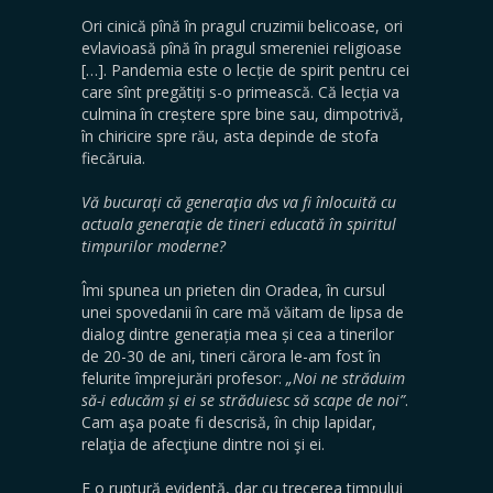
Ori cinică pînă în pragul cruzimii belicoase, ori
evlavioasă pînă în pragul smereniei religioase
[…]. Pandemia este o lecție de spirit pentru cei
care sînt pregătiți s-o primească. Că lecția va
culmina în creștere spre bine sau, dimpotrivă,
în chiricire spre rău, asta depinde de stofa
fiecăruia.
Vă bucuraţi că generaţia dvs va fi înlocuită cu
actuala generaţie de tineri educată în spiritul
timpurilor moderne?
Îmi spunea un prieten din Oradea, în cursul
unei spovedanii în care mă văitam de lipsa de
dialog dintre generația mea și cea a tinerilor
de 20-30 de ani, tineri cărora le-am fost în
felurite împrejurări profesor:
„Noi ne străduim
să-i educăm și ei se străduiesc să scape de noi”
.
Cam aşa poate fi descrisă, în chip lapidar,
relaţia de afecţiune dintre noi şi ei.
E o ruptură evidentă, dar cu trecerea timpului