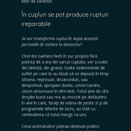
lider de caracter.
În cupluri se pot produce rupturi
ireparabile
Se vor transforma cuplurile după această
perioadă de izolare la domiciliu?
Cînd doi oameni fierb în suc propriu fără
putința de a ieși din țarcul cuplului, vor scoate
din latență, din goace, toate sedimentele de
suflet pe care le-au lăsat să se depună în timp:
obsesii, reproșuri, dezacorduri, sau
dimpotrivă: apropieri dorite, umori tandre,
clociri amoroase în ritm lent. Totul ține de cîtă
drojdie bună sau rea au mocnit pe dinlăuntru
în anii în care, furaţi de rutina de peste zi şi de
programele diferite de lucru, au trăit cu
certitudinea că totul merge ca uns.
Ceva asemănător pățeau deținuții politici: