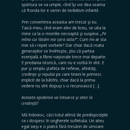
spărtura se va umple, cînd îşi vor dea seama
că fronda lor e semn de teribilism infantil.
Prin convertirea aceasta am trecut şi eu.
Taică-meu, cînd eram elev de liceu, se uita la
mine ca la o momîie necoaptă şi suspina:
„Pe
mîna cui lăsăm noi ţara asta?”
. Cum mi-ar sta
mie să-i repet vorbele? Dar chiar dacă roata
generaţiilor se învîrteşte, ştiu că partea
esenţială a fibrei naţionale trece mai departe.
E predania istorică, care nu e vorbă în vînt. E
pur şi simplu ştafeta de reflexe, afinităţi,
credinţe şi repulsii pe care tinerii le primesc
implicit de la bătrîni, chiar dacă la prima
vedere nu sînt dispuşi s-o recunoască […].
Aceasta epidemie va întoarce şi ateii la
credinţă?
Mă îndoiesc, căci totul atîrnă de predispoziţiile
ce-i dospesc în ungherele sufletului. Un ateu
egal sieşi e o piatră fără tresăriri de umoare