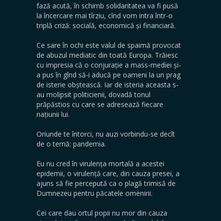
fază acută, în schimb solidaritatea va fi pusă
la încercare mai tîrziu, cînd vom intra într-o
triplă criză: socială, economică și financiară.
Ce sare în ochi este valul de spaimă provocat
de abuzul mediatic din toată Europa. Trăiesc
cu impresia că o conjurație a mass-mediei și-
a pus în gînd să-i aducă pe oameni la un prag
de isterie obștească. Iar de isteria aceasta s-
au molipsit politicienii, dovadă tonul
prăpăstios cu care se adresează fiecare
națiunii lui.
Oriunde te întorci, nu auzi vorbindu-se decît
de o temă: pandemia.
Eu nu cred în virulența mortală a acestei
epidemii, o virulență care, din cauza presei, a
ajuns să fie percepută ca o plagă trimisă de
Dumnezeu pentru păcatele omenirii.
Cei care dau ortul popii nu mor din cauza