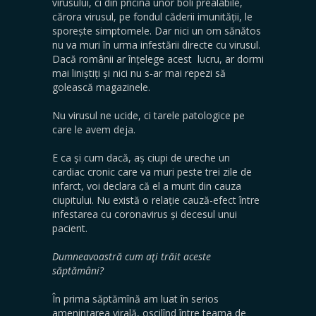
virusului, ci din pricina unor boli prealabile,
cărora virusul, pe fondul căderii imunității, le
sporește simptomele. Dar nici un om sănătos
nu va muri în urma infestării directe cu virusul.
Dacă românii ar înțelege acest lucru, ar dormi
mai liniștiți și nici nu s-ar mai repezi să
golească magazinele.
Nu virusul ne ucide, ci tarele patologice pe
care le avem deja.
E ca și cum dacă, aș ciupi de ureche un
cardiac cronic care va muri peste trei zile de
infarct, voi declara că el a murit din cauza
ciupitului. Nu există o relație cauză-efect între
infestarea cu coronavirus și decesul unui
pacient.
Dumneavoastră cum aţi trăit aceste
săptămâni?
În prima săptămînă am luat în serios
amenințarea virală, oscilînd între teama de