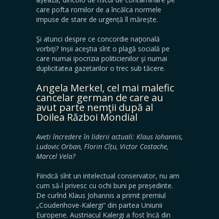
care pofta romilor de a încălca normele
impuse de stare de urgență îl mărește.
Şi atunci despre ce concordie naţională
vorbiţi? Inșii aceştia sînt o plagă socială pe
care numai ipocrizia politicienilor şi numai
duplicitatea gazetarilor o trec sub tăcere.
Angela Merkel, cel mai malefic
cancelar german de care au
avut parte nemţii după al
Doilea Război Mondial
Aveti încredere în liderii actuali: Klaus Iohannis,
Ludovic Orban, Florin Cîțu, Victor Costache,
Marcel Vela?
Fiindcă sînt un intelectual conservator, nu am
cum să-l privesc cu ochi buni pe președinte.
De curînd Klaus Johannis a primit premiul
„Coudenhove-Kalergi“ din partea Uniunii
Europene. Austriacul Kalergi a fost încă din