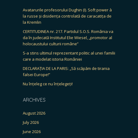
Avatarurile profesorului Dughin (I). Soft power à
la russe și disidența controlată de caracatița de
la Kremlin
CERTITUDINEA nr. 217. Partidul S.O.S. România va
da în judecată Institutul Elie Wiesel, „promotor al
holocaustului culturii române”
S-a stins ultimul reprezentant politic al unei familii
care a modelat istoria României
DECLARAȚIA DE LA PARIS: „Să scăpăm de tirania
falsei Europe!”
Nu înțeleg ce nu înțelegeți!
ARCHIVES
August 2026
July 2026
June 2026