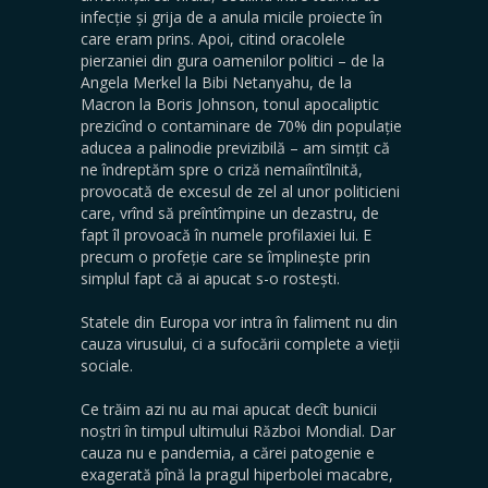
infecție și grija de a anula micile proiecte în
care eram prins. Apoi, citind oracolele
pierzaniei din gura oamenilor politici – de la
Angela Merkel la Bibi Netanyahu, de la
Macron la Boris Johnson, tonul apocaliptic
prezicînd o contaminare de 70% din populație
aducea a palinodie previzibilă – am simțit că
ne îndreptăm spre o criză nemaiîntîlnită,
provocată de excesul de zel al unor politicieni
care, vrînd să preîntîmpine un dezastru, de
fapt îl provoacă în numele profilaxiei lui. E
precum o profeție care se împlinește prin
simplul fapt că ai apucat s-o rostești.
Statele din Europa vor intra în faliment nu din
cauza virusului, ci a sufocării complete a vieții
sociale.
Ce trăim azi nu au mai apucat decît bunicii
noștri în timpul ultimului Război Mondial. Dar
cauza nu e pandemia, a cărei patogenie e
exagerată pînă la pragul hiperbolei macabre,