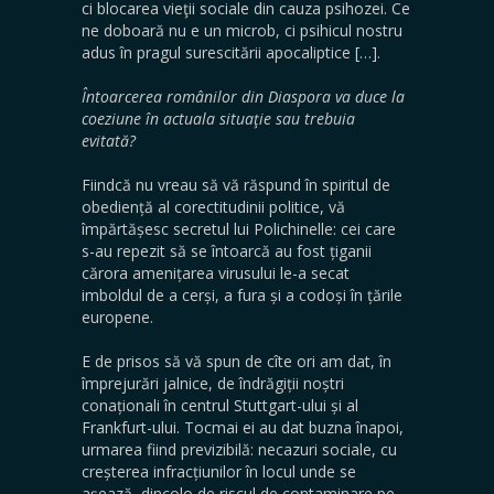
ci blocarea vieţii sociale din cauza psihozei. Ce
ne doboară nu e un microb, ci psihicul nostru
adus în pragul surescitării apocaliptice […].
Întoarcerea românilor din Diaspora va duce la
coeziune în actuala situaţie sau trebuia
evitată?
Fiindcă nu vreau să vă răspund în spiritul de
obediență al corectitudinii politice, vă
împărtășesc secretul lui Polichinelle: cei care
s-au repezit să se întoarcă au fost țiganii
cărora amenițarea virusului le-a secat
imboldul de a cerși, a fura și a codoși în țările
europene.
E de prisos să vă spun de cîte ori am dat, în
împrejurări jalnice, de îndrăgiții noștri
conaționali în centrul Stuttgart-ului și al
Frankfurt-ului. Tocmai ei au dat buzna înapoi,
urmarea fiind previzibilă: necazuri sociale, cu
creșterea infracțiunilor în locul unde se
așează, dincolo de riscul de contaminare pe