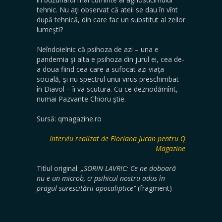
tehnic. Nu aţi observat că ateii se dau în vînt
după tehnică, din care fac un substitut al zeilor
lumeşti?
Neîndoielnic că psihoza de azi – una e
pandemia şi alta e psihoza din jurul ei, cea de-
a doua fiind cea care a sufocat azi viaţa
socială, şi nu spectrul unui virus preschimbat
în Diavol – îi va scutura. Cu ce deznodămînt,
numai Pazvante Chioru ştie.
Sursă: qmagazine.ro
Interviu realizat de Floriana Jucan pentru Q
Magazine
Titlul original:
„SORIN LAVRIC: Ce ne doboară
nu e un microb, ci psihicul nostru adus în
pragul surescitării apocaliptice”
(fragment)