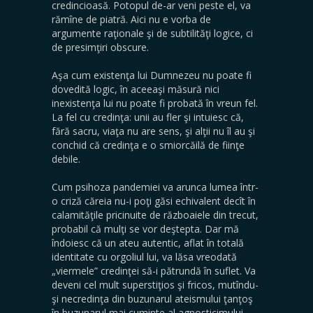
credincioasă. Potopul de-ar veni peste el, va
rămîne de piatră. Aici nu e vorba de
argumente raţionale şi de subtilităţi logice, ci
de presimţiri obscure.
Aşa cum existenţa lui Dumnezeu nu poate fi
dovedită logic, în aceeaşi măsură nici
inexistenţa lui nu poate fi probată în vreun fel.
La fel cu credinţa: unii au fler şi intuiesc că,
fără sacru, viaţa nu are sens, şi alţii nu îl au şi
conchid că credinţa e o smiorcăilă de fiinţe
debile.
Cum psihoza pandemiei va arunca lumea într-
o criză căreia nu-i poţi găsi echivalent decît în
calamităţile pricinuite de războaiele din trecut,
probabil că mulţi se vor deştepta. Dar mă
îndoiesc că un ateu autentic, aflat în totală
identitate cu orgoliul lui, va lăsa vreodată
„viermele” credinţei să-i pătrundă în suflet. Va
deveni cel mult superstiţios şi fricos, mutîndu-
şi necredinţa din buzunarul ateismului ţanţoş
în buzunarul mai cuminte al agnosticimului