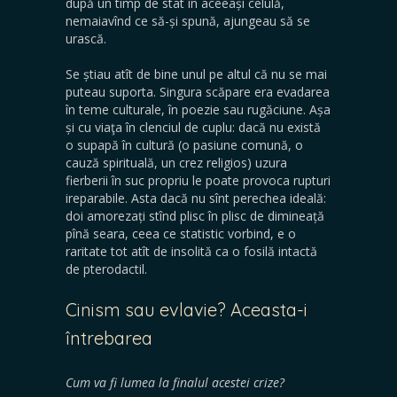
după un timp de stat în aceeași celulă,
nemaiavînd ce să-și spună, ajungeau să se
urască.
Se știau atît de bine unul pe altul că nu se mai
puteau suporta. Singura scăpare era evadarea
în teme culturale, în poezie sau rugăciune. Așa
și cu viaţa în clenciul de cuplu: dacă nu există
o supapă în cultură (o pasiune comună, o
cauză spirituală, un crez religios) uzura
fierberii în suc propriu le poate provoca rupturi
ireparabile. Asta dacă nu sînt perechea ideală:
doi amorezați stînd plisc în plisc de dimineață
pînă seara, ceea ce statistic vorbind, e o
raritate tot atît de insolită ca o fosilă intactă
de pterodactil.
Cinism sau evlavie? Aceasta-i
întrebarea
Cum va fi lumea la finalul acestei crize?