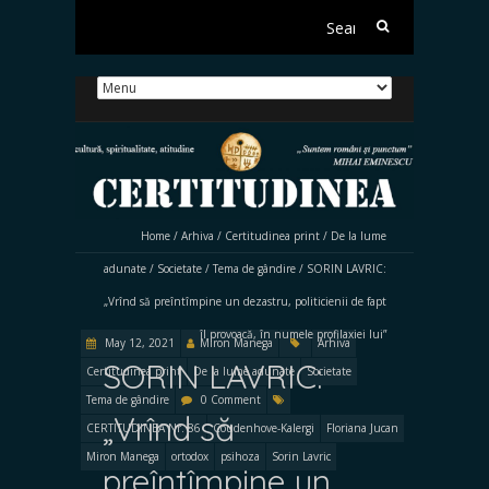
Search
for:
Home
/
Arhiva
/
Certitudinea print
/
De la lume
adunate
/
Societate
/
Tema de gândire
/
SORIN LAVRIC:
„Vrînd să preîntîmpine un dezastru, politicienii de fapt
îl provoacă, în numele profilaxiei lui”
May 12, 2021
Miron Manega
Arhiva
SORIN LAVRIC:
Certitudinea print
De la lume adunate
Societate
Tema de gândire
0 Comment
„Vrînd să
CERTITUDINEA Nr. 86
Coudenhove-Kalergi
Floriana Jucan
Miron Manega
ortodox
psihoza
Sorin Lavric
preîntîmpine un