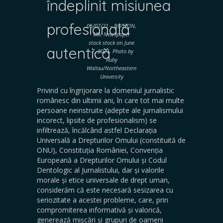
îndeplinit misiunea
profesională
06/07/21 – BOSTON,
MA: Newspaper
stock stock o
n
June
autentică
-7, 2021. Photo by
Ruby
Wallau/Northeastern
University
Privind cu îngrijorare la domeniul jurnalistic
românesc din ultimii ani, în care tot mai multe
persoane neinstruite (adepte ale jurnalismului
incorect, lipsite de profesionalism) se
infiltrează, încălcând astfel Declarația
Universală a Drepturilor Omului (constituită de
ONU), Constituția României, Convenția
Europeană a Drepturilor Omului și Codul
Dentologic al Jurnalistului, dar și valorile
morale și etice universale de drept uman,
considerăm că este necesară sesizarea cu
seriozitate a acestei probleme, care, prin
compromiterea informativă și valorică,
generează mișcări și grupuri de oameni