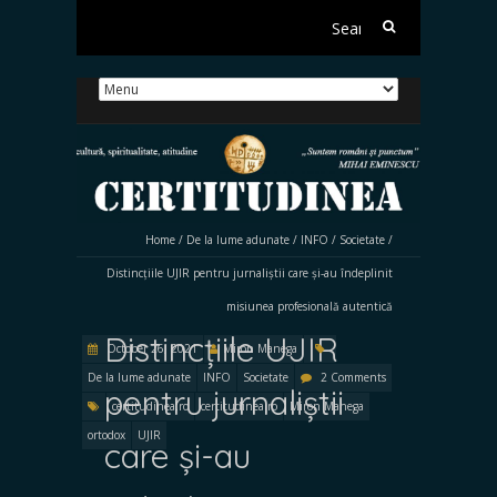
Search
for:
Home
/
De la lume adunate
/
INFO
/
Societate
/
Distincțiile UJIR pentru jurnaliștii care și-au îndeplinit
misiunea profesională autentică
Distincțiile UJIR
October 26, 2021
Miron Manega
De la lume adunate
INFO
Societate
2 Comments
pentru jurnaliștii
certitudinea.ro
certitudinea.ro
Miron Manega
ortodox
UJIR
care și-au