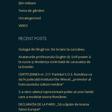
Știri militare
Tema de gândire
Uncategorized
VIDEO
RECENT POSTS
Gulagul de lângă noi. De la tanc la curcubeu
Avatarurile profesorului Dughin (I). Soft power à
la russe și disidența controlată de caracatița de
la Kremlin
CERTITUDINEA nr. 217. Partidul S.O.S. România va
da în judecată Institutul Elie Wiesel, „promotor al
holocaustului culturii române”
S-a stins ultimul reprezentant politic al unei familii
care a modelat istoria României
DECLARAȚIA DE LA PARIS: „Să scăpăm de tirania
falsei Europe!”