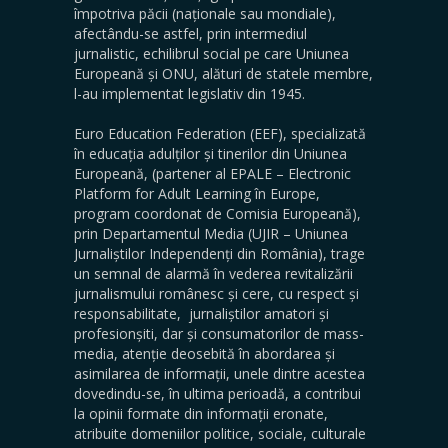
împotriva păcii (naționale sau mondiale),
afectându-se astfel, prin intermediul
jurnalistic, echilibrul social pe care Uniunea
Europeană și ONU, alături de statele membre,
l-au implementat legislativ din 1945.
Euro Education Federation (EEF), specializată
în educația adulților și tinerilor din Uniunea
Europeană, (partener al EPALE – Electronic
Platform for Adult Learning în Europe,
program coordonat de Comisia Europeană),
prin Departamentul Media (UJIR – Uniunea
Jurnaliștilor Independenți din România), trage
un semnal de alarmă în vederea revitalizării
jurnalismului românesc și cere, cu respect și
responsabilitate, jurnaliștilor amatori și
profesionșiti, dar și consumatorilor de mass-
media, atenție deosebită în abordarea și
asimilarea de informații, unele dintre acestea
dovedindu-se, în ultima perioadă, a contribui
la opinii formate din informații eronate,
atribuite domeniilor politice, sociale, culturale