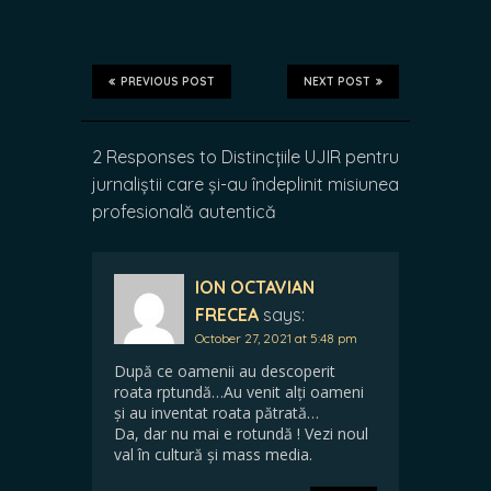
PREVIOUS POST
NEXT POST
2 Responses to Distincțiile UJIR pentru
jurnaliștii care și-au îndeplinit misiunea
profesională autentică
ION OCTAVIAN
FRECEA
says:
October 27, 2021 at 5:48 pm
După ce oamenii au descoperit
roata rptundă…Au venit alți oameni
și au inventat roata pătrată…
Da, dar nu mai e rotundă ! Vezi noul
val în cultură și mass media.