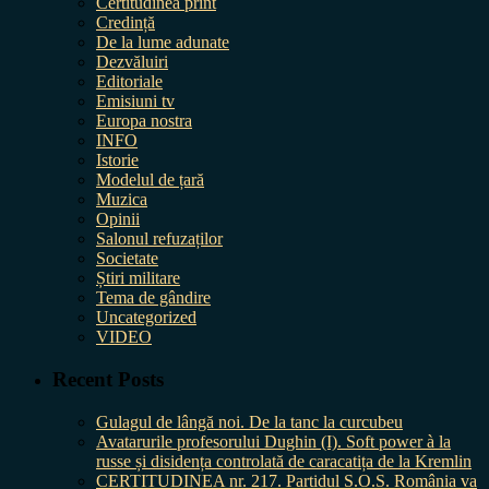
Certitudinea print
Credință
De la lume adunate
Dezvăluiri
Editoriale
Emisiuni tv
Europa nostra
INFO
Istorie
Modelul de țară
Muzica
Opinii
Salonul refuzaților
Societate
Știri militare
Tema de gândire
Uncategorized
VIDEO
Recent Posts
Gulagul de lângă noi. De la tanc la curcubeu
Avatarurile profesorului Dughin (I). Soft power à la
russe și disidența controlată de caracatița de la Kremlin
CERTITUDINEA nr. 217. Partidul S.O.S. România va