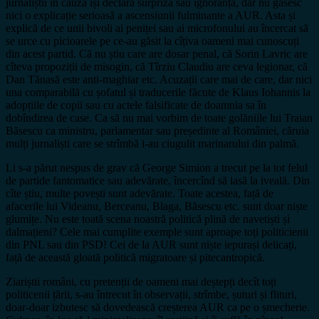
jurnaliștii în cauză își declară surpriza sau ignoranța, dar nu găsesc
nici o explicație serioasă a ascensiunii fulminante a AUR. Asta și
explică de ce unii bivoli ai peniței sau ai microfonului au încercat să
se urce cu picioarele pe ce-au găsit la cîțiva oameni mai cunoscuți
din acest partid. Că nu știu care are dosar penal, că Sorin Lavric are
cîteva propoziții de misogin, că Tîrziu Claudiu are ceva legionar, că
Dan Tănasă este anti-maghiar etc. Acuzații care mai de care, dar nici
una comparabilă cu șofatul și traducerile făcute de Klaus Iohannis la
adopțiile de copii sau cu actele falsificate de doamnia sa în
dobîndirea de case. Ca să nu mai vorbim de toate golăniile lui Traian
Băsescu ca ministru, parlamentar sau președinte al României, căruia
mulți jurnaliști care se strîmbă i-au ciugulit marinarului din palmă.
Li s-a părut nespus de grav că George Simion a trecut pe la tot felul
de partide fantomatice sau adevărate, încercînd să iasă la iveală. Din
cîte știu, multe povești sunt adevărate. Toate acestea, față de
afacerile lui Videanu, Berceanu, Blaga, Băsescu etc. sunt doar niște
glumițe. Nu este toată scena noastră politică plină de navetiști și
dalmațieni? Cele mai cumplite exemple sunt aproape toți politicienii
din PNL sau din PSD! Cei de la AUR sunt niște iepurași delicați,
față de această gloată politică migratoare și pitecantropică.
Ziariștii români, cu pretenții de oameni mai deștepți decît toți
politicenii țării, s-au întrecut în observații, strîmbe, șuturi și flituri,
doar-doar izbutesc să dovedească creșterea AUR ca pe o șmecherie.