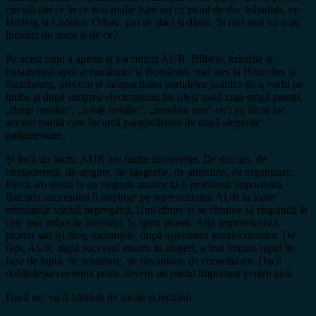
circulă din ce în ce mai multe bancuri cu puiul de dac Iohannis, cu
Hellvig și Ludovic Orban, pui de daci și dînșii. Şi nici unii nu s-au
întrebat de unde și de ce?
Pe acest fond a apărut și s-a ridicat AUR. Bîlbele, ezitările și
tratamentul aplicat românilor și României, mai ales la Bruxelles și
Strasbourg, precum și incapacitatea partidelor politice de a vorbi pe
limba și după simțirea electoratului lor (deși toată ziua strigă patetic
„dragi români”, „iubiți români”, „românii mei” etc) au făcut loc
acestui partid care încurcă panglicăreala de după alegerile
parlamentare.
Şi încă un lucru. AUR are multe incoerențe. De discurs, de
componență, de origine, de biografie, de atitudine, de organizare.
Parcă am asista la un răspuns amator la o problemă importantă.
Bucuria succesului îi impinge pe reprezentanții AUR la toate
emisiunile vizibil nepregătiți. Unii dintre ei se chinuie să răspundă la
cele mai imbecile întrebări. Şi spun prostii. Alții improvizează,
promit sau își dreg speranțele, după așteptarea interlocutorilor. De
fapt, AUR, după succesul enorm în alegeri, a fost împins rapid în
faza de luptă, de scuturare, de decantare, de consolidare. Dacă
dobîndește coerență poate deveni un partid important pentru țară.
Dacă nu, va fi hărtănit de șacali și rechini!