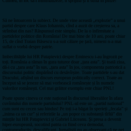
Culmea, în loc să-l minimalizeze, îl sprijină și îi suflă în pînze!
Să ne întoarcem la subiect. De unde vine această „explozie” a unui
partid despre care Klaus Iohannis, cînd a auzit de creșterea sa, a
strîmbat din nas? Răspunsul este simplu. De la o infirmitate a
partidelor politice din România! De mai bine de 10 ani, poate chiar
15, de cînd Traian Băsescu s-a suit călare pe țară, nimeni n-a mai
suflat o vorbă despre patrie.
Imbecilitățile lui HR Patapievici despre Eminescu i-au îngrozit pe
toți. România a rămas în gura tuturor doar „țara asta”. Şi toată ziua,
dă-i cu „țara asta” în sus, „țara asta” în jos, componenta patriotică a
discursului politic dispărînd cu desăvîrșire. Toate partidele s-au dat
Dracului, afișînd un discurs european politically correct. Toate au
început să se jeneze să mai vorbească românește și în numele
valorilor românești. Cel mai grăitor exemplu este chiar PNL!
Poate spune cineva ce este național în discursul liberalilor în afara
cuvîntului din numele partidului? PNL-ul este un „partid national”
cum sunt eu cecen sau hindus! Pe toți i-a băgat în sperieți „fecala” și
„inima ca un cur” și referirile la „un popor cu substanță tîrîtă” din
mințile lui HR Patapievici și Gabriel Liiceanu. Şi presa a devenit
hiper-europeană, socotind patria ca fiind ceva demodat,
contraproductiv, descalificant. Jurnaliștii nu au observant că pe net