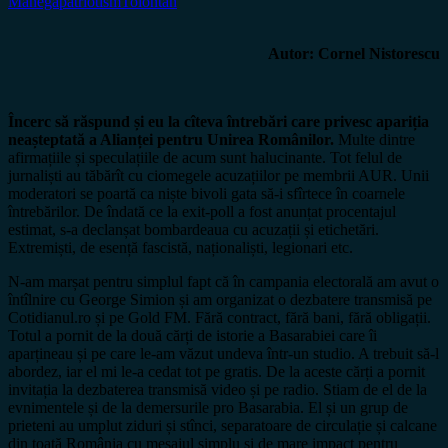
Manega
patriotism
Tolontan
Autor: Cornel Nistorescu
Încerc să răspund și eu la cîteva întrebări care privesc apariția
neașteptată a Alianței pentru Unirea Românilor.
Multe dintre
afirmațiile și speculațiile de acum sunt halucinante. Tot felul de
jurnaliști au tăbărît cu ciomegele acuzațiilor pe membrii AUR. Unii
moderatori se poartă ca niște bivoli gata să-i sfîrtece în coarnele
întrebărilor. De îndată ce la exit-poll a fost anunțat procentajul
estimat, s-a declanșat bombardeaua cu acuzații și etichetări.
Extremiști, de esență fascistă, naționaliști, legionari etc.
N-am marșat pentru simplul fapt că în campania electorală am avut o
întîlnire cu George Simion și am organizat o dezbatere transmisă pe
Cotidianul.ro și pe Gold FM. Fără contract, fără bani, fără obligații.
Totul a pornit de la două cărți de istorie a Basarabiei care îi
aparțineau și pe care le-am văzut undeva într-un studio. A trebuit să-l
abordez, iar el mi le-a cedat tot pe gratis. De la aceste cărți a pornit
invitația la dezbaterea transmisă video și pe radio. Stiam de el de la
evnimentele și de la demersurile pro Basarabia. El și un grup de
prieteni au umplut ziduri și stînci, separatoare de circulație și calcane
din toată România cu mesajul simplu și de mare impact pentru