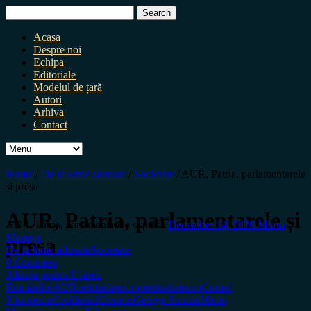
Search
for:
Acasa
Despre noi
Echipa
Editoriale
Modelul de țară
Autori
Arhiva
Contact
Home
/
De la lume adunate
/
Societate
/
AUR, Patria, parlamentarele
și presa
AUR, Patria, parlamentarele și
AUR, Patria, parlamentarele și presa
December 14, 2020
Miron
Manega
presa
De la lume adunate
Societate
0 Comment
Alianța pentru Unirea
Românilor
AUR
certitudinea.ro
certitudinea.ro
Cornel
Nistorescu
Cotidianul
Cristoiu
George Simion
Miron