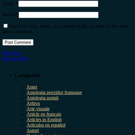
Email
*
Website
Save my name, email, and website in this browser for the next
time I comment.
Next Post
Previous Post
Categories
Antet
Antologia poeziilor frumoase
Antologia rușinii
Arhiva
Arte vizuale
Article en français
Articles in English
Artículos en español
Autori