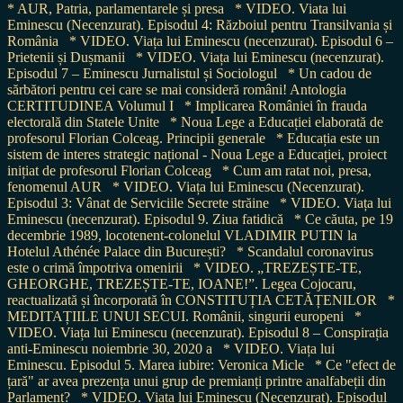
* AUR, Patria, parlamentarele și presa
* VIDEO. Viata lui
Eminescu (Necenzurat). Episodul 4: Războiul pentru Transilvania și
România
* VIDEO. Viața lui Eminescu (necenzurat). Episodul 6 –
Prietenii și Dușmanii
* VIDEO. Viața lui Eminescu (necenzurat).
Episodul 7 – Eminescu Jurnalistul și Sociologul
* Un cadou de
sărbători pentru cei care se mai consideră români! Antologia
CERTITUDINEA Volumul I
* Implicarea României în frauda
electorală din Statele Unite
* Noua Lege a Educației elaborată de
profesorul Florian Colceag. Principii generale
* Educația este un
sistem de interes strategic național - Noua Lege a Educației, proiect
inițiat de profesorul Florian Colceag
* Cum am ratat noi, presa,
fenomenul AUR
* VIDEO. Viața lui Eminescu (Necenzurat).
Episodul 3: Vânat de Serviciile Secrete străine
* VIDEO. Viața lui
Eminescu (necenzurat). Episodul 9. Ziua fatidică
* Ce căuta, pe 19
decembrie 1989, locotenent-colonelul VLADIMIR PUTIN la
Hotelul Athénée Palace din București?
* Scandalul coronavirus
este o crimă împotriva omenirii
* VIDEO. „TREZEȘTE-TE,
GHEORGHE, TREZEȘTE-TE, IOANE!”. Legea Cojocaru,
reactualizată și încorporată în CONSTITUȚIA CETĂȚENILOR
*
MEDITAȚIILE UNUI SECUI. Românii, singurii europeni
*
VIDEO. Viața lui Eminescu (necenzurat). Episodul 8 – Conspirația
anti-Eminescu noiembrie 30, 2020 a
* VIDEO. Viața lui
Eminescu. Episodul 5. Marea iubire: Veronica Micle
* Ce "efect de
țară" ar avea prezența unui grup de premianți printre analfabeții din
Parlament?
* VIDEO. Viața lui Eminescu (Necenzurat). Episodul