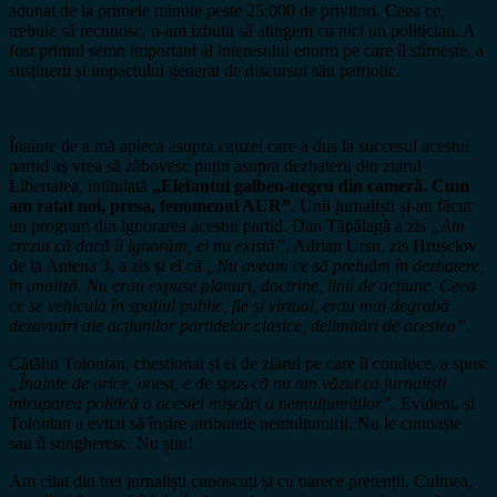
adunat de la primele minute peste 25.000 de privitori. Ceea ce,
trebuie să recunosc, n-am izbutit să atingem cu nici un politician. A
fost primul semn important al interesului enorm pe care îl stîrnește, a
susținerii și impactului generat de discursul său patriotic.
Înainte de a mă apleca asupra cauzei care a dus la succesul acestui
partid aș vrea să zăbovesc puțin asupra dezbaterii din ziarul
Libertatea, intitulată
„Elefantul galben-negru din cameră. Cum
am ratat noi, presa, fenomenul AUR”
. Unii jurnaliști și-au făcut
un program din ignorarea acestui partid. Dan Tăpălagă a zis
„Am
crezut că dacă îi ignorăm, ei nu există”
. Adrian Ursu, zis Hrusciov
de la Antena 3, a zis și el că
„Nu aveam ce să preluăm în dezbatere,
în analiză. Nu erau expuse planuri, doctrine, linii de acțiune. Ceea
ce se vehicula în spațiul public, fie și virtual, erau mai degrabă
dezavuări ale acțiunilor partidelor clasice, delimitări de acestea”
.
Cătălin Tolontan, chestionat și el de ziarul pe care îl conduce, a spus:
„Înainte de orice, onest, e de spus că nu am văzut ca jurnaliști
întruparea politică a acestei mișcări a nemulțumiților”
. Evident, și
Tolontan a evitat să înșire atributele nemulțumirii. Nu le cunoaște
sau îl stingheresc. Nu știu!
Am citat din trei jurnaliști cunoscuți și cu oarece pretenții. Culmea,