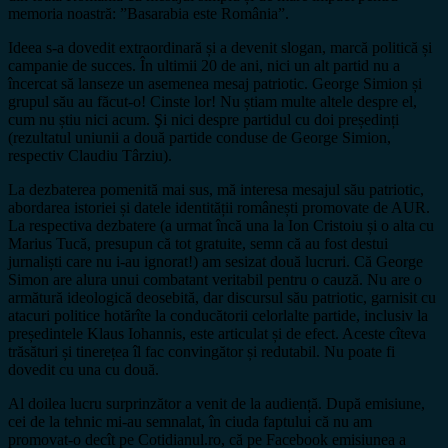
memoria noastră: ”Basarabia este România”.
Ideea s-a dovedit extraordinară și a devenit slogan, marcă politică și
campanie de succes. În ultimii 20 de ani, nici un alt partid nu a
încercat să lanseze un asemenea mesaj patriotic. George Simion și
grupul său au făcut-o! Cinste lor! Nu știam multe altele despre el,
cum nu știu nici acum. Şi nici despre partidul cu doi președinți
(rezultatul uniunii a două partide conduse de George Simion,
respectiv Claudiu Târziu).
La dezbaterea pomenită mai sus, mă interesa mesajul său patriotic,
abordarea istoriei și datele identității românești promovate de AUR.
La respectiva dezbatere (a urmat încă una la Ion Cristoiu și o alta cu
Marius Tucă, presupun că tot gratuite, semn că au fost destui
jurnaliști care nu i-au ignorat!) am sesizat două lucruri. Că George
Simon are alura unui combatant veritabil pentru o cauză. Nu are o
armătură ideologică deosebită, dar discursul său patriotic, garnisit cu
atacuri politice hotărîte la conducătorii celorlalte partide, inclusiv la
președintele Klaus Iohannis, este articulat și de efect. Aceste cîteva
trăsături și tinerețea îl fac convingător și redutabil. Nu poate fi
dovedit cu una cu două.
Al doilea lucru surprinzător a venit de la audiență. După emisiune,
cei de la tehnic mi-au semnalat, în ciuda faptului că nu am
promovat-o decît pe Cotidianul.ro, că pe Facebook emisiunea a