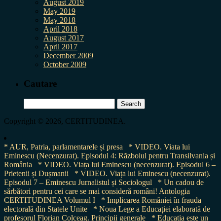
August 2019
May 2019
May 2018
April 2018
August 2017
April 2017
December 2009
October 2009
Cautare
Search
for:
Copyright © 2026, CERTITUDINEA.
* AUR, Patria, parlamentarele și presa
* VIDEO. Viata lui
Eminescu (Necenzurat). Episodul 4: Războiul pentru Transilvania și
România
* VIDEO. Viața lui Eminescu (necenzurat). Episodul 6 –
Prietenii și Dușmanii
* VIDEO. Viața lui Eminescu (necenzurat).
Episodul 7 – Eminescu Jurnalistul și Sociologul
* Un cadou de
sărbători pentru cei care se mai consideră români! Antologia
CERTITUDINEA Volumul I
* Implicarea României în frauda
electorală din Statele Unite
* Noua Lege a Educației elaborată de
profesorul Florian Colceag. Principii generale
* Educația este un