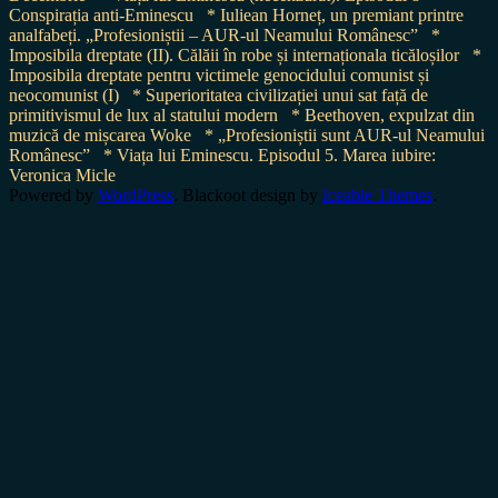
Conspirația anti-Eminescu
* Iuliean Horneț, un premiant printre
analfabeți. „Profesioniștii – AUR-ul Neamului Românesc”
*
Imposibila dreptate (II). Călăii în robe și internaționala ticăloșilor
*
Imposibila dreptate pentru victimele genocidului comunist și
neocomunist (I)
* Superioritatea civilizației unui sat față de
primitivismul de lux al statului modern
* Beethoven, expulzat din
muzică de mișcarea Woke
* „Profesioniștii sunt AUR-ul Neamului
Românesc”
* Viața lui Eminescu. Episodul 5. Marea iubire:
Veronica Micle
Powered by
WordPress
. Blackoot design by
Iceable Themes
.