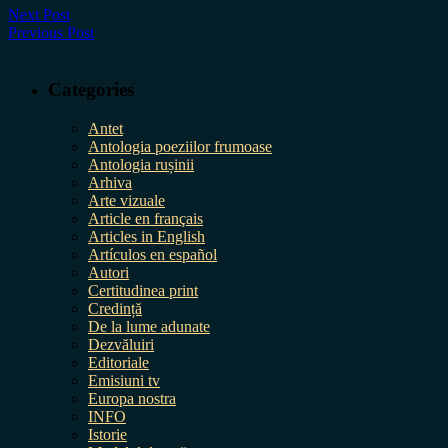
Next Post
Previous Post
Categories
Antet
Antologia poeziilor frumoase
Antologia rușinii
Arhiva
Arte vizuale
Article en français
Articles in English
Artículos en español
Autori
Certitudinea print
Credință
De la lume adunate
Dezvăluiri
Editoriale
Emisiuni tv
Europa nostra
INFO
Istorie