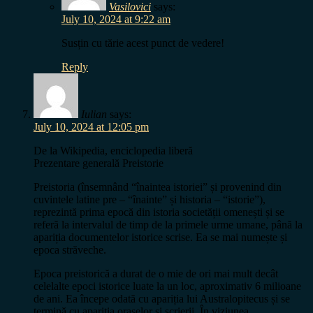
Vasilovici
says:
July 10, 2024 at 9:22 am
Susțin cu tărie acest punct de vedere!
Reply
Iulian
says:
July 10, 2024 at 12:05 pm
De la Wikipedia, enciclopedia liberă
Prezentare generală Preistorie
Preistoria (însemnând “înaintea istoriei” și provenind din
cuvintele latine pre – “înainte” și historia – “istorie”),
reprezintă prima epocă din istoria societății omenești și se
referă la intervalul de timp de la primele urme umane, până la
apariția documentelor istorice scrise. Ea se mai numește și
epoca străveche.
Epoca preistorică a durat de o mie de ori mai mult decât
celelalte epoci istorice luate la un loc, aproximativ 6 milioane
de ani. Ea începe odată cu apariția lui Australopitecus și se
termină cu apariția orașelor și scrierii. În viziunea