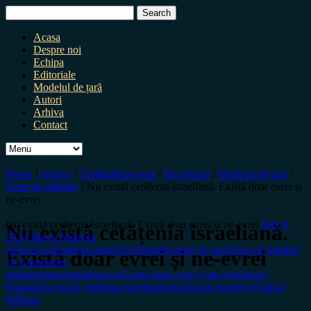
Search
for:
Acasa
Despre noi
Echipa
Editoriale
Modelul de țară
Autori
Arhiva
Contact
Home
/
Arhiva
/
Certitudinea print
/
Dezvăluiri
/
Modelul de țară
/
Tema de gândire
/
Nu există cetățenia israeliană. Există doar evrei și
ne-evrei
Nu există cetățenia israeliană. Există doar evrei și ne-evrei
July 8,
Nu există cetățenia israeliană.
2024
Miron Manega
Arhiva
Certitudinea print
Dezvăluiri
Modelul de țară
Tema de gândire
Există doar evrei și ne-evrei
13 Comments
antisemitism
certitudinea.ro
Există doar evrei și ne-evrei
Israel
Shahak
Nu există cetățenia israeliană
ortodox
stat evreiesc
Vasilică
Militaru