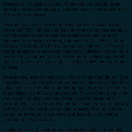
încetează să o considere „evreu”. Dintre cele trei condiții, prima
reprezintă definiția talmudică a „cine este evreu”, o definiție urmată
de Ortodoxia evreiască.
Discriminarea în ceea ce privește reședința se bazează pe faptul că
aproximativ 92% din pământul Israelului este proprietatea statului și
este administrat de Autoritatea Teritorială a Israelului, conform
reglementărilor emise de Fondul Național Evreiesc (JNF) și afiliat
Organizației Mondiale Sioniste. În regulamentele sale, JNF neagă
dreptul de ședere, de a deschide o afacere și adesea de a lucra oricui
nu este evreu, doar pentru că nu este evreu. În același timp, evreilor
nu le este interzis să își ia reședința sau să deschidă afaceri oriunde
în Israel.
De asemenea, Israelul interzice cu strictețe evreilor stabiliți pe „Țara
Națională” să subînchirieze arabilor chiar și o parte din pământul lor,
chiar și pentru o perioadă scurtă de timp; iar cei care fac acest lucru
sunt pedepsiți, de obicei, cu amenzi mari. Nu există interdicții ca ne-
evreii să-și închirieze pământul evreilor. Aceasta înseamnă, în
propriul meu caz, că, în virtutea faptului că sunt evreu, am dreptul să
închiriez o livadă pentru a-mi recolta produsele de la un alt evreu,
dar un non-evreu, fie că este cetățean al Israelului sau un străin
rezident, nu are acest drept.
Cetăţenii neevrei ai Israelului nu au dreptul la egalitate în faţa legii.