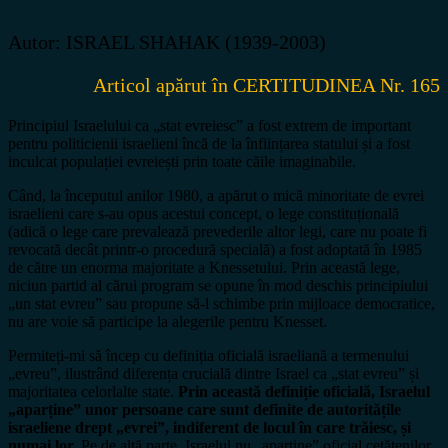
Autor: ISRAEL SHAHAK (1939-2003)
Articol apărut în CERTITUDINEA Nr. 165
Principiul Israelului ca „stat evreiesc” a fost extrem de important
pentru politicienii israelieni încă de la înființarea statului și a fost
inculcat populației evreiești prin toate căile imaginabile.
Când, la începutul anilor 1980, a apărut o mică minoritate de evrei
israelieni care s-au opus acestui concept, o lege constituțională
(adică o lege care prevalează prevederile altor legi, care nu poate fi
revocată decât printr-o procedură specială) a fost adoptată în 1985
de către un enorma majoritate a Knessetului. Prin această lege,
niciun partid al cărui program se opune în mod deschis principiului
„un stat evreu” sau propune să-l schimbe prin mijloace democratice,
nu are voie să participe la alegerile pentru Knesset.
Permiteți-mi să încep cu definiția oficială israeliană a termenului
„evreu”, ilustrând diferența crucială dintre Israel ca „stat evreu” și
majoritatea celorlalte state.
Prin această definiție oficială, Israelul
„aparține” unor persoane care sunt definite de autoritățile
israeliene drept „evrei”, indiferent de locul în care trăiesc, și
numai lor.
Pe de altă parte, Israelul nu „aparține” oficial cetățenilor