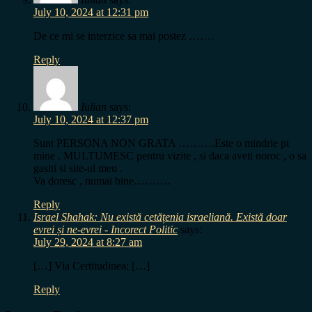
July 10, 2024 at 12:31 pm
De ce mi se interzice sa mai postez …….
Reply
Iulian
says:
July 10, 2024 at 12:37 pm
Sunt PERSONA NON GRATA ……….Este o mindrie pt
mine . MULTUMESC pentru vizite , si daca aveti noroc , o sa
gasiti si site-ul meu .
Va doresc , numai bine……….
Reply
Israel Shahak: Nu există cetățenia israeliană. Există doar
evrei și ne-evrei - Incorect Politic
says:
July 29, 2024 at 8:27 am
[…] Via Certitudinea: […]
Reply