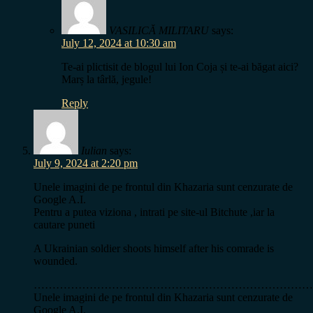
VASILICĂ MILITARU
says:
July 12, 2024 at 10:30 am
Te-ai plictisit de blogul lui Ion Coja și te-ai băgat aici?
Marș la târlă, jegule!
Reply
Iulian
says:
July 9, 2024 at 2:20 pm
Unele imagini de pe frontul din Khazaria sunt cenzurate de
Google A.I.
Pentru a putea viziona , intrati pe site-ul Bitchute ,iar la
cautare puneti
A Ukrainian soldier shoots himself after his comrade is
wounded.
……………………………………………………………………
Unele imagini de pe frontul din Khazaria sunt cenzurate de
Google A.I.