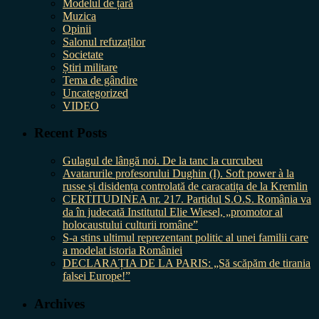
Modelul de țară
Muzica
Opinii
Salonul refuzaților
Societate
Știri militare
Tema de gândire
Uncategorized
VIDEO
Recent Posts
Gulagul de lângă noi. De la tanc la curcubeu
Avatarurile profesorului Dughin (I). Soft power à la
russe și disidența controlată de caracatița de la Kremlin
CERTITUDINEA nr. 217. Partidul S.O.S. România va
da în judecată Institutul Elie Wiesel, „promotor al
holocaustului culturii române”
S-a stins ultimul reprezentant politic al unei familii care
a modelat istoria României
DECLARAȚIA DE LA PARIS: „Să scăpăm de tirania
falsei Europe!”
Archives