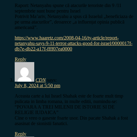
Raport: Netanyahu spune că atacurile teroriste din 9 /11
septembrie sunt bune pentru Israel
Potrivit Ma’ariv, Netanyahu a spus că Israelul „beneficiaza de
pe urma atacurilor”, deoarece „a influențat opinia publică
americană”.
https://www.haaretz.com/2008-04-16/ty-article/report-
netanyahu-says-9-11-terror-attacks-good-for-israel/0000017f-
db7e-db22-a17f-ffff07ea0000
Reply
CDN
says:
July 8, 2024 at 5:50 pm
Aceasta carte a lui Israel Shahak este de foarte mult timp
pulicata in limba romana, in multe editii, numindu-se:
“POVARA A TREI MILENII DE ISTORIE SI DE
RELIGIE IUDAICA”
Cine o vreo o gaseste foarte usor. Din pacate Shahak a fost
asasinat de sionistii fanatici.
Reply