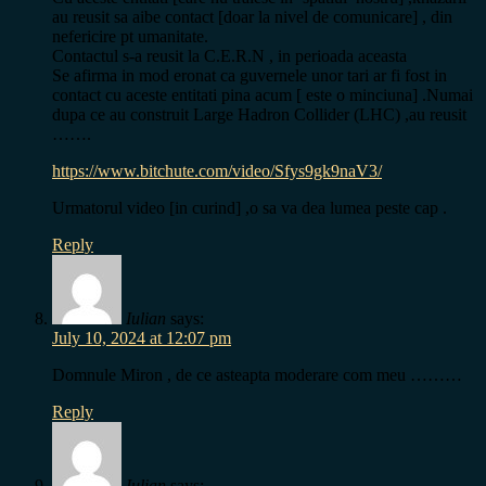
au reusit sa aibe contact [doar la nivel de comunicare] , din
nefericire pt umanitate.
Contactul s-a reusit la C.E.R.N , in perioada aceasta
Se afirma in mod eronat ca guvernele unor tari ar fi fost in
contact cu aceste entitati pina acum [ este o minciuna] .Numai
dupa ce au construit Large Hadron Collider (LHC) ,au reusit
…….
https://www.bitchute.com/video/Sfys9gk9naV3/
Urmatorul video [in curind] ,o sa va dea lumea peste cap .
Reply
Iulian
says:
July 10, 2024 at 12:07 pm
Domnule Miron , de ce asteapta moderare com meu ………
Reply
Iulian
says: