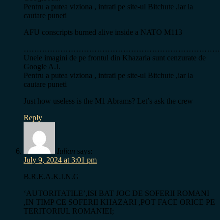
Pentru a putea viziona , intrati pe site-ul Bitchute ,iar la
cautare puneti
AFU conscripts burned alive inside a NATO M113
…………………………………………………………………
Unele imagini de pe frontul din Khazaria sunt cenzurate de
Google A.I.
Pentru a putea viziona , intrati pe site-ul Bitchute ,iar la
cautare puneti
Just how useless is the M1 Abrams? Let’s ask the crew
Reply
Iulian
says:
July 9, 2024 at 3:01 pm
B.R.E.A.K.I.N.G
‘AUTORITATILE’,ISI BAT JOC DE SOFERII ROMANI
,IN TIMP CE SOFERII KHAZARI ,POT FACE ORICE PE
TERITORIUL ROMANIEI;