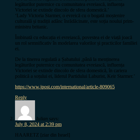
legăturilor puternice cu comunitatea evreiască, influența
Victoriei se extinde dincolo de sfera domestică.’
‘Lady Victoria Starmer, o evreică cu o bogată moștenire
culturală și tradiții adânc înrădăcinate, este soția noului prim-
ministru britanic.
Îmbinată cu educația ei evreiască, povestea ei de viață joacă
un rol semnificativ în modelarea valorilor și practicilor familiei
ei.
De la tinerea regulată a Șabatului ,până la menținerea
legăturilor puternice cu comunitatea evreiască, influența
Victoriei se extinde dincolo de sfera domestică, în cariera
politică a soțului ei, liderul Partidului Laburist, Keir Starmer.’
https://www.jpost.com/international/article-809065
Reply
Iulian
says:
July 8, 2024 at 2:39 pm
HAARETZ [ziar din Israel]