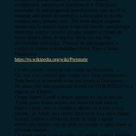
evoluționistă, preistoria se consideră că ar fi începutul
procesului de antropogeneză (transformarea unor specii de
maimuțe antropoide în oameni) și a durat până la apariția
scrisului sau a primelor state. Alte teorii despre originile
omului pun în lumină repere temporale diferite; antropologia
reprezintă astăzi o variantă aproape unanim acceptată de
lumea științei, fiind, de departe, teoria cea mai bine
documentată arheologic. Procesul de antropogeneză se
explică ca urmare a schimbărilor climei, florei și faunei
Pământului.
https://ro.wikipedia.org/wiki/Preistorie
Cu alte cuvinte , omul nu este creatia lui Dumnezeu ….
Ori [mai nou] oamenii sunt creatia unor fiinte extraterestre .
Totul facut pt ca oamenii sa nu mai creada in Dumnezeu.
Ne uitam cine sunt proprietarii acestui site [WIKIPEDIA] si ai
regasim pe Khazari.
Despre Ingerii Cazuti si despre urmasii lor ,nu se discuta
.Exista probe despre acestia ,dar subiectul este interzis
Ingerii Cazuti ,erau pe Pamint la aparitia lui Adam si Eva
[atentie ; pe Adam ,nu-l chema Ștrul iar pe Eva ,no o chema
Rașela], undeva a existat un declic de unde a aparut
mistificarea istoriei ,cam pe unde au inceput sa apara nume cu
influente khazare.
Cu aceste entitati [care nu traiesc in ‘spatiul’ nostru] ,khazarii