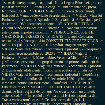
sistem de interes strategic național - Noua Lege a Educației, proiect
inițiat de profesorul Florian Colceag
* Cum am ratat noi, presa,
fenomenul AUR
* VIDEO. Viața lui Eminescu (Necenzurat).
Episodul 3: Vânat de Serviciile Secrete străine
* VIDEO. Viața lui
Eminescu (necenzurat). Episodul 9. Ziua fatidică
* Ce căuta, pe 19
decembrie 1989, locotenent-colonelul VLADIMIR PUTIN la
Hotelul Athénée Palace din București?
* Scandalul coronavirus
este o crimă împotriva omenirii
* VIDEO. „TREZEȘTE-TE,
GHEORGHE, TREZEȘTE-TE, IOANE!”. Legea Cojocaru,
reactualizată și încorporată în CONSTITUȚIA CETĂȚENILOR
*
MEDITAȚIILE UNUI SECUI. Românii, singurii europeni
*
VIDEO. Viața lui Eminescu (necenzurat). Episodul 8 – Conspirația
anti-Eminescu noiembrie 30, 2020 a
* VIDEO. Viața lui
Eminescu. Episodul 5. Marea iubire: Veronica Micle
* Ce "efect de
țară" ar avea prezența unui grup de premianți printre analfabeții din
Parlament?
* VIDEO. Viața lui Eminescu (Necenzurat). Episodul
2. Exuberanța adolescenței. Începuturile poetice și jurnalistice
*
VIDEO. Viața lui Eminescu (necenzurat). Episodul 1: Copilăria și
familia. Destinul fraților săi
* 8 decembrie 1920 – primul atac
terorist cu bombă din Parlamentul României
* DAN PURIC.
Libertatea milei
* MEDITAȚIILE UNUI SECUI. De ce atâta
dușmănie fără rost față de români? Nu e destul cât i-am chinuit,
atâtea secole?
* În secolul al VI-lea după Hristos, populația din
Tracia vorbea românește
* Ce sărbătorim, de fapt, la 1
Decembrie
* Viața lui Eminescu (necenzurat). Episodul 8 –