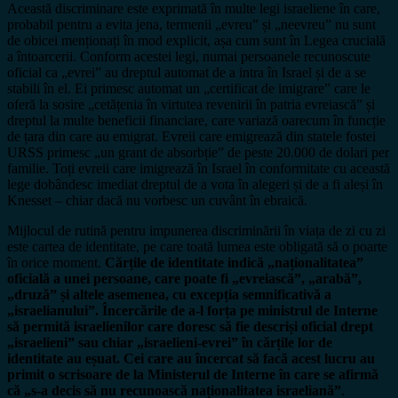
Această discriminare este exprimată în multe legi israeliene în care,
probabil pentru a evita jena, termenii „evreu” și „neevreu” nu sunt
de obicei menționați în mod explicit, așa cum sunt în Legea crucială
a întoarcerii. Conform acestei legi, numai persoanele recunoscute
oficial ca „evrei” au dreptul automat de a intra în Israel și de a se
stabili în el. Ei primesc automat un „certificat de imigrare” care le
oferă la sosire „cetățenia în virtutea revenirii în patria evreiască” și
dreptul la multe beneficii financiare, care variază oarecum în funcție
de țara din care au emigrat. Evreii care emigrează din statele fostei
URSS primesc „un grant de absorbție” de peste 20.000 de dolari per
familie. Toți evreii care imigrează în Israel în conformitate cu această
lege dobândesc imediat dreptul de a vota în alegeri și de a fi aleși în
Knesset – chiar dacă nu vorbesc un cuvânt în ebraică.
Mijlocul de rutină pentru impunerea discriminării în viața de zi cu zi
este cartea de identitate, pe care toată lumea este obligată să o poarte
în orice moment.
Cărțile de identitate indică „naționalitatea”
oficială a unei persoane, care poate fi „evreiască”, „arabă”,
„druză” și altele asemenea, cu excepția semnificativă a
„israelianului”. Încercările de a-l forța pe ministrul de Interne
să permită israelienilor care doresc să fie descriși oficial drept
„israelieni” sau chiar „israelieni-evrei” în cărțile lor de
identitate au eșuat. Cei care au încercat să facă acest lucru au
primit o scrisoare de la Ministerul de Interne în care se afirmă
că „s-a decis să nu recunoască naționalitatea israeliană”
.