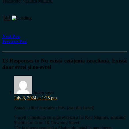
Traducere: Vasilică Militaru
Next Post
Previous Post
13 Responses to Nu există cetățenia israeliană. Există
doar evrei și ne-evrei
Iulian
says:
July 8, 2024 at 1:25 pm
Astazi , citim Jerusalem Post [ziar din Israel]
‘Faceți cunoștință cu soția evreică a lui Keir Starmer, aducând
Shabbat-ul la nr. 10 Downing Street’
‘De la tinerea regulată a Shabatului până la menținerea