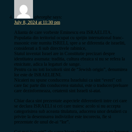
gheorghe
says:
July 8, 2024 at 11:30 pm
Alianta de care vorbeste Eminescu era ISRAELITA.
Populatia din teritoriul ocupat cu sprijin international franc-
masonic este numita ISRELI, spre a se diferentia de israeliti,
considerati a fi sub directivele rabinice,
Statul inventat Israel are in Constitutie precizari despre
identitatea asumata: traditia, cultura ebraica si nu se refera la
etnicitate, adica la legaturi de sange.
Pentru ca nu toti locuitorii sint de “Jewish origin”, denumirea
lor este de ISRAELIENI.
Nicaieri nu spune conducerea Israelului ca sint “evrei” cei
care fac parte din conducerea statului, este o traducer/preluare
care dezinformeaza, cetatenii sint Israeli si-atat.
Chiar daca sint prezentate aspectele diferentierii intre cei care
se declara ISRAELI si cei care traiesc acolo si nu accepta
categorisirea sub aceasta titulatura, aducerea unor detalieri cu
privire la desemnarea indivizilor este incorecta, fie si
prezentate de unul de-ai “lor”.
Cei mai “rasariti” ale caror biografii se gasesc usor pe Internet