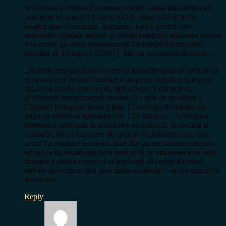
Solicitarea Comisiei Europene potrivit căreia transportatorii
ucraineni nu mai pot fi opriţi nici la vamă, nici în trafic,
încalcă grav Constituţia României, motiv pentru care
autorităţile române trebuie să refuze categoric aplicarea acestui
nou acord, au cerut reprezentanţii Federaţiei Operatorilor
Români de Transport (FORT), într-un comunicat de presă.
„Forurile responsabile, Guvern şi autorităţi centrale trebuie să
se opună clar în faţa Comisiei Europene, refuzând categoric
aplicarea acestui nou acord, fără a încerca din nou să
păcălească transportatorii români. O astfel de abordare a
Comisiei Europene încalcă grav Constituţia României cel
puţin cu privire la aplicarea Art. 135. litera b) – ‘protejarea
intereselor naţionale în activitatea economică, financiară şi
valutară’; Orice încercare de aplicare în România a acestui
acord va conduce la măsuri dure din partea transportatorilor,
iar cei ce îşi asumă aşa ceva trebuie să îşi amintească de luna
ianuarie a anului curent şi să înţeleagă că aceste abordări
trebuie să înceteze fără prea multe explicaţii”, se precizează în
document.
Reply