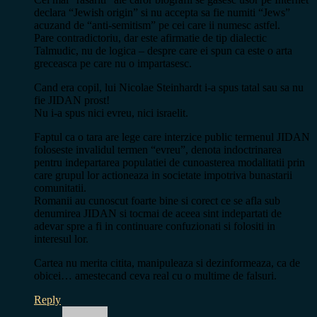
declara “Jewish origin” si nu accepta sa fie numiti “Jews”
acuzand de “anti-semitism” pe cei care ii numesc astfel.
Pare contradictoriu, dar este afirmatie de tip dialectic
Talmudic, nu de logica – despre care ei spun ca este o arta
greceasca pe care nu o impartasesc.
Cand era copil, lui Nicolae Steinhardt i-a spus tatal sau sa nu
fie JIDAN prost!
Nu i-a spus nici evreu, nici israelit.
Faptul ca o tara are lege care interzice public termenul JIDAN
foloseste invalidul termen “evreu”, denota indoctrinarea
pentru indepartarea populatiei de cunoasterea modalitatii prin
care grupul lor actioneaza in societate impotriva bunastarii
comunitatii.
Romanii au cunoscut foarte bine si corect ce se afla sub
denumirea JIDAN si tocmai de aceea sint indepartati de
adevar spre a fi in continuare confuzionati si folositi in
interesul lor.
Cartea nu merita citita, manipuleaza si dezinformeaza, ca de
obicei… amestecand ceva real cu o multime de falsuri.
Reply