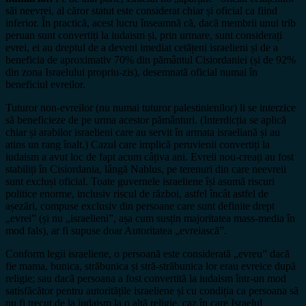
săi neevrei, al căror statut este considerat chiar și oficial ca fiind
inferior. În practică, acest lucru înseamnă că, dacă membrii unui trib
peruan sunt convertiți la iudaism și, prin urmare, sunt considerați
evrei, ei au dreptul de a deveni imediat cetățeni israelieni și de a
beneficia de aproximativ 70% din pământul Cisiordaniei (și de 92%
din zona Israelului propriu-zis), desemnată oficial numai în
beneficiul evreilor.
Tuturor non-evreilor (nu numai tuturor palestinienilor) li se interzice
să beneficieze de pe urma acestor pământuri. (Interdicția se aplică
chiar și arabilor israelieni care au servit în armata israeliană și au
atins un rang înalt.) Cazul care implică peruvienii convertiți la
iudaism a avut loc de fapt acum câțiva ani. Evreii nou-creați au fost
stabiliți în Cisiordania, lângă Nablus, pe terenuri din care neevreii
sunt excluși oficial. Toate guvernele israeliene își asumă riscuri
politice enorme, inclusiv riscul de război, astfel încât astfel de
așezări, compuse exclusiv din persoane care sunt definite drept
„evrei” (și nu „israelieni”, așa cum susțin majoritatea mass-media în
mod fals), ar fi supuse doar Autoritatea „evreiască”.
Conform legii israeliene, o persoană este considerată „evreu” dacă
fie mama, bunica, străbunica și stră-străbunica lor erau evreice după
religie; sau dacă persoana a fost convertită la iudaism într-un mod
satisfăcător pentru autoritățile israeliene și cu condiția ca persoana să
nu fi trecut de la iudaism la o altă religie, caz în care Israelul