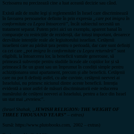
Scrisoarea nu precizează cine a luat această decizie sau când.
Există atât de multe legi și reglementări în Israel care discriminează
în favoarea persoanelor definite în prin expresia
„care pot imigra în
conformitate cu Legea întoarcerii”
, încât subiectul necesită un
tratament separat. Putem privi aici un exemplu, aparent banal în
comparație cu restricțiile de rezidență, dar totuși important, deoarece
dezvăluie intențiile reale ale legiuitorului israelian. Cetățenii
israelieni care au părăsit țara pentru o perioadă, dar care sunt definiți
ca cei care
„pot imigra în conformitate cu Legea returnării”
sunt
eligibili, la întoarcerea lor, la beneficii vamale generoase, să
primească subvenție pentru studiile liceale ale copiilor lor și să
primească fie un grant sau un împrumut în condiții simple pentru
achiziționarea unui apartament, precum și alte beneficii. Cetăţenii
care nu pot fi definiţi astfel, cu alte cuvinte, cetăţenii neevrei ai
Israelului, nu primesc niciunul dintre aceste beneficii. Intenția
evidentă a unor astfel de măsuri discriminatorii este reducerea
numărului de cetățeni neevrei ai Israelului, pentru a face din Israel
un stat mai „evreiesc”.
(Israel Shahak, „
JEWISH RELIGION: THE WEIGHT OF
THREE THOUSAND YEARS”
– extras)
Sursă: https://www.plutobooks.com, 2002 – extras)