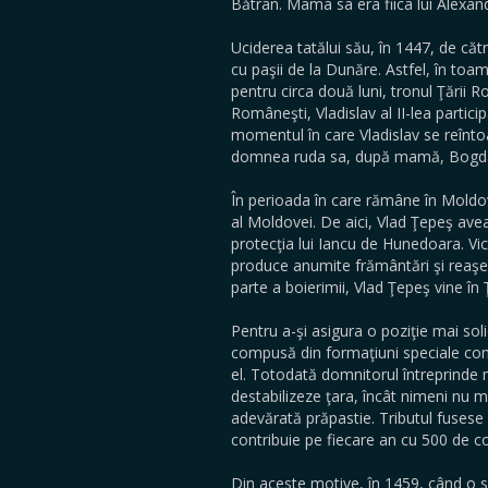
Bătrân. Mama sa era fiica lui Alexand
Uciderea tatălui său, în 1447, de căt
cu paşii de la Dunăre. Astfel, în toa
pentru circa două luni, tronul Ţării 
Româneşti, Vladislav al II-lea partic
momentul în care Vladislav se reînto
domnea ruda sa, după mamă, Bogdan a
În perioada în care rămâne în Moldov
al Moldovei. De aici, Vlad Ţepeş ave
protecţia lui Iancu de Hunedoara. Vic
produce anumite frământări şi reaşezăr
parte a boierimii, Vlad Ţepeş vine î
Pentru a-şi asigura o poziţie mai so
compusă din formaţiuni speciale const
el. Totodată domnitorul întreprinde 
destabilizeze ţara, încât nimeni nu ma
adevărată prăpastie. Tributul fusese 
contribuie pe fiecare an cu 500 de co
Din aceste motive, în 1459, când o sol