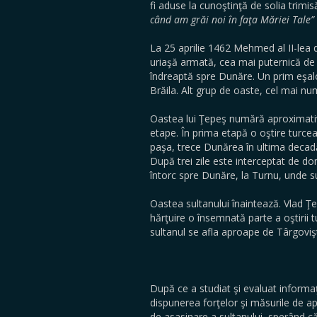
fi aduse la cunoştinţă de solia trimis
când am grăi noi în faţa Măriei Tale”
La 25 aprilie 1462 Mehmed al II-lea de
uriaşă armată, cea mai puternică de
îndreaptă spre Dunăre. Un prim eşalo
Brăila. Alt grup de oaste, cel mai n
Oastea lui Ţepeş numără aproximativ
etape. În prima etapă o oştire turce
paşa, trece Dunărea în ultima decadă a
După trei zile este interceptat de do
întorc spre Dunăre, la Turnu, unde 
Oastea sultanului înaintează. Vlad 
hărţuire o însemnată parte a oştirii tu
sultanul se afla aproape de Târgovi
După ce a studiat şi evaluat informaţi
dispunerea forţelor şi măsurile de a
de asasinare a sultanului, sperând c