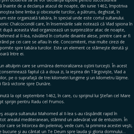
ă înainte de a declanşa atacul de noapte, din iunie 1462, împotriva
oştea bine limba şi obiceiurile turcilor, a pătruns, deghizat, în
um este organizată tabăra, în special unde este cortul sultanului.
onic Chalcocondil care, în însemnările sale notează că Vlad spiona în
t după aceasta Vlad organizează un surprinzător atac de noapte,
ed al II-lea, năvălind în corturile dinainte alese, printre care ar fi
morând pe cei care se aflau în ele. Concomitent, mai multe cirezi de
 pornite spre tabăra turcilor. Este un element ce stârneşte derută şi
ară între ei.
un altulprin care se urmărea demoralizarea oştirii turceşti. În acest
consemnează faptul că a doua zi, la ieşirea din Târgovişte, Vlad a
lor, pe o suprafaţă de trei kilometri lungime şi un kilometru lăţime.
i fără victorie spre Dunăre.
ţinută la opt septembrie 1462, în care, cu sprijinul lui Ştefan cel Mare
ept sprijin pentru Radu cel Frumos.
peş asupra sultanului Mahomed al II-lea s-au răspândit rapid în
 tot arealul mediteranean, stârnind un adevărat val de entuzism. În
or care se întorcea din pelerinaj, vede cum, la primirea acestei veşti,
de bucurie şi au cântat un Te Deum spre lauda şi gloria domnului…