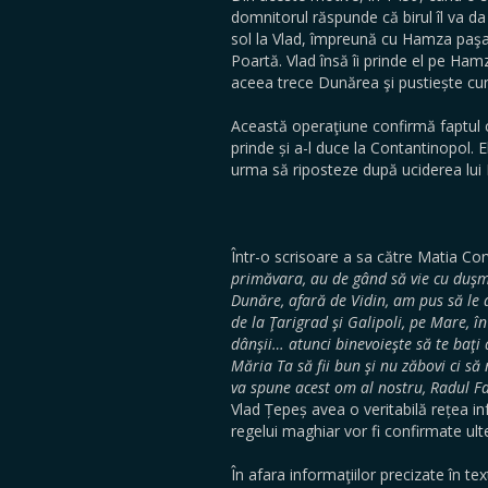
domnitorul răspunde că birul îl va da 
sol la Vlad, împreună cu Hamza paşa d
Poartă. Vlad însă îi prinde el pe Hamz
aceea trece Dunărea şi pustiește cump
Această operaţiune confirmă faptul că
prinde și a-l duce la Contantinopol. E
urma să riposteze după uciderea lu
Într-o scrisoare a sa către Matia Corv
primăvara, au de gând să vie cu duşmă
Dunăre, afară de Vidin, am pus să le a
de la Ţarigrad şi Galipoli, pe Mare, î
dânşii… atunci binevoieşte să te baţi
Măria Ta să fii bun şi nu zăbovi ci să
va spune acest om al nostru, Radul Fa
Vlad Țepeș avea o veritabilă rețea i
regelui maghiar vor fi confirmate ult
În afara informaţiilor precizate în te