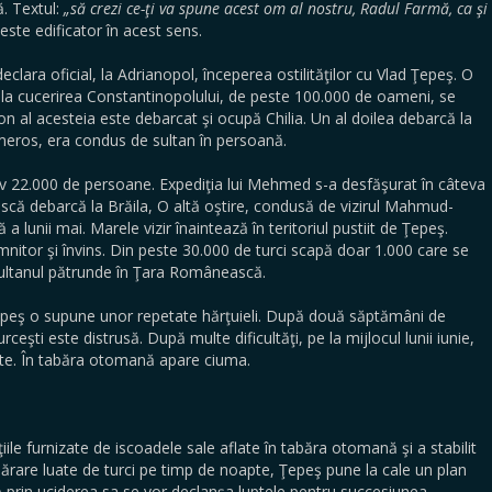
ă. Textul:
„să crezi ce-ţi va spune acest om al nostru, Radul Farmă, ca şi
este edificator în acest sens.
clara oficial, la Adrianopol, începerea ostilităţilor cu Vlad Ţepeş. O
 la cucerirea Constantinopolului, de peste 100.000 de oameni, se
n al acesteia este debarcat şi ocupă Chilia. Un al doilea debarcă la
umeros, era condus de sultan în persoană.
 22.000 de persoane. Expediţia lui Mehmed s-a desfăşurat în câteva
ască debarcă la Brăila, O altă oştire, condusă de vizirul Mahmud-
 lunii mai. Marele vizir înaintează în teritoriul pustiit de Ţepeş.
mnitor şi învins. Din peste 30.000 de turci scapă doar 1.000 care se
sultanul pătrunde în Ţara Românească.
Ţepeş o supune unor repetate hărţuieli. După două săptămâni de
rceşti este distrusă. După multe dificultăţi, pe la mijlocul lunii iunie,
şte. În tabăra otomană apare ciuma.
ile furnizate de iscoadele sale aflate în tabăra otomană şi a stabilit
părare luate de turci pe timp de noapte, Ţepeş pune la cale un plan
ă prin uciderea sa se vor declanşa luptele pentru succesiunea