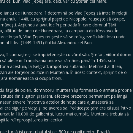
ru cel Bun. Vlad Ţepeş era, deci, văr cu Ştefan cel Mare.
re Iancu de Hunedoara, îl determină pe Vlad Ţepeş să intre în relaţii
mna anului 1448, cu sprijinul paşei de Nicopole, reuşeşte să ocupe,
Româneşti. Acţiunea a avut loc în perioada în care domnul Ţării
ipa, alături de Iancu de Hunedoara, la campania din Kossovo. În
arce în ţară, Vlad Ţepeş reuşeşte să se refugieze în Moldova unde
l II-lea (1449-1451) fiul lui Alexandru cel Bun.
a, îl cunoaşte şi se împrieteneşte cu vărul său, Ştefan, viitorul domn
a să plece în Transilvania unde va rămâne, până în 1456, sub
toria acestuia, la Belgrad, împotriva sultanului Mehmed al II-lea,
i ale forţelor politice în Muntenia. În acest context, sprijinit de o
n Ţara Românească și ocupă tronul.
lidă faţă de boieri, domnitorul muntean îşi formează o armată proprie
ituite din slujitori şi ţărani, efective prezente permanent pe lângă
măsuri severe împotriva actelor de hoţie care ajunseseră să
i era sigur pe viaţa şi pe averea sa. Politiceşte ţara era căzută într-o
urcat la 10.000 de galbeni şi, lucru mai cumplit, Muntenia trebuia să
pii la reîmprospătarea ienicerilor.
ie turcă îşi cere tributul şi cei 500 de copii pentru Poartă,