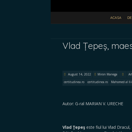
ACASA
DE
Vlad Țepeș, maestr
August 14, 2022
Miron Manega
Ar
certitudinea.ro
certitudinea.ro
Mahomed al II-
Autor: G-ral MARIAN V. URECHE
Vlad Ţepeş
este fiul lui Vlad Dracu