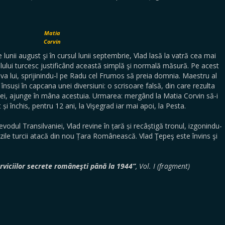
Matia
Corvin
e lunii august şi în cursul lunii septembrie, Vlad lasă la vatră cea mai
colului turcesc justificând această simplă şi normală măsură. Pe acest
iva lui, sprijinindu-l pe Radu cel Frumos să preia domnia. Maestru al
l însuși în capcana unei diversiuni: o scrisoare falsă, din care rezulta
ariei, ajunge în mâna acestuia. Urmarea: mergând la Matia Corvin să-i
 și închis, pentru 12 ani, la Vişegrad iar mai apoi, la Pesta.
vodul Transilvaniei, Vlad revine în țară și recâștigă tronul, izgonindu-
zile turcii atacă din nou Țara Românească. Vlad Ţepeş este învins şi
erviciilor secrete româneşti până la 1944”
, Vol. I (fragment)