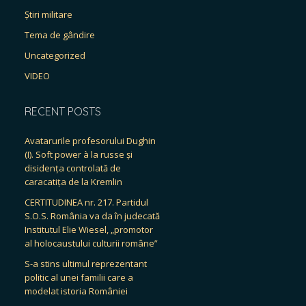
Știri militare
Tema de gândire
Uncategorized
VIDEO
RECENT POSTS
Avatarurile profesorului Dughin
(I). Soft power à la russe și
disidența controlată de
caracatița de la Kremlin
CERTITUDINEA nr. 217. Partidul
S.O.S. România va da în judecată
Institutul Elie Wiesel, „promotor
al holocaustului culturii române”
S-a stins ultimul reprezentant
politic al unei familii care a
modelat istoria României