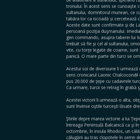
tronului. În acest sens se cunoaşte c
sultanului, domnitorul munean, ce cun
tabăra lor ca iscoadă și cercetează c
Aceste date sunt confirmate şi de La
persoană poziţia duşmanului. Imedia
gen commando, asupra taberei lui Mehm
trebuit să fie şi cel al sultanului, o
vite, cu torţe legate de coarne, sunt
panică. O mare parte din turci se omo
Acestui soi de diversiune îi urmează 
sens cronicarul Laonic Chalcocondil 
pus 20.000 de ţepe cu cadavrele turci
Ca urmare, turcii se retrag în grabă ş
Acestei victorii îi urmează o alta, ob
sunt învinse oştile turceşti lăsate dr
Ştirile depre marea victorie a lui Ţe
întreaga Peninsulă Balcanică ca şi în
octombrie, în insula Rhodos, un călăt
călugării au tras clopotele în semn 