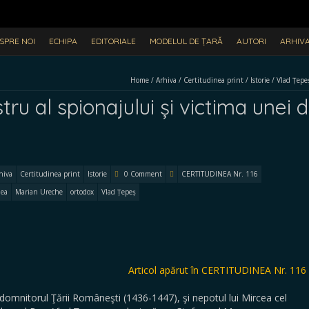
SPRE NOI
ECHIPA
EDITORIALE
MODELUL DE ȚARĂ
AUTORI
ARHIV
Home
/
Arhiva
/
Certitudinea print
/
Istorie
/
Vlad Țepeș
u al spionajului și victima unei d
hiva
Certitudinea print
Istorie
0 Comment
CERTITUDINEA Nr. 116
lea
Marian Ureche
ortodox
Vlad Țepeș
Articol apărut în CERTITUDINEA Nr. 116
l, domnitorul Ţării Româneşti (1436-1447), şi nepotul lui Mircea cel