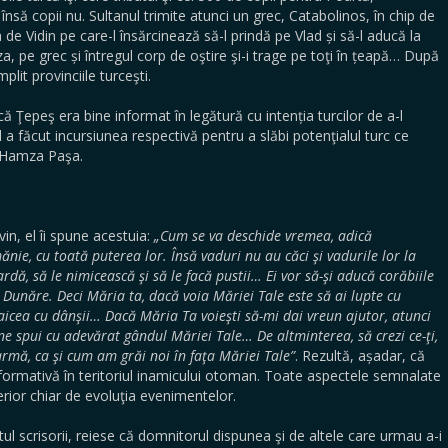
însă copii nu. Sultanul trimite atunci un grec, Catabolinos, în chip de
e Vidin pe care-l însărcinează să-l prindă pe Vlad și să-l aducă la
a, pe grec și întregul corp de oştire şi-i trage pe toţi în țeapă… După
lit provinciile turceşti.
 Ţepeş era bine informat în legătură cu intenția turcilor de a-l
l a făcut incursiunea respectivă pentru a slăbi potenţialul turc ce
i Hamza Paşa.
in, el îi spune acestuia:
„Cum se va deschide vremea, adică
nie, cu toată puterea lor. Însă vaduri nu au căci şi vadurile
lor la
rdă, să le nimicească şi să le facă pustii… Ei vor să-şi aducă corăbiile
n Dunăre. Deci Măria ta, dacă voia Măriei Tale este să ai lupte cu
 aicea cu dânşii… Dacă Măria Ta voieşti să-mi dai vreun ajutor, atunci
 ne spui cu adevărat gândul Măriei Tale… De altminterea, să crezi ce-ţi,
rmă, ca şi cum am grăi noi în faţa Măriei Tale”
. Rezultă, așadar, că
nformativă în teritoriul inamicului otoman. Toate aspectele semnalate
erior chiar de evoluţia evenimentelor.
xtul scrisorii, reiese că domnitorul dispunea şi de altele care urmau a-i