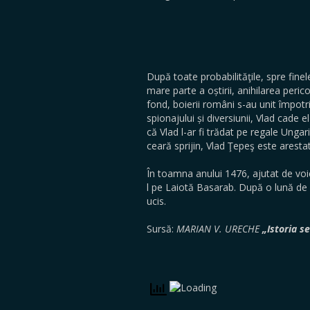
După toate probabilităţile, spre finel
mare parte a oștirii, anihilarea peri
fond, boierii români s-au unit împotr
spionajului și diversiunii, Vlad cade e
că Vlad l-ar fi trădat pe regale Ung
ceară sprijin, Vlad Ţepeş este arestat
În toamna anului 1476, ajutat de voie
l pe Laiotă Basarab. După o lună de 
ucis.
Sursă:
MARIAN V. URECHE
„Istoria s