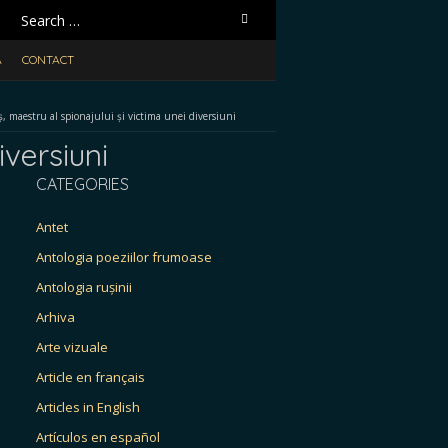
Search
for:
A
CONTACT
, maestru al spionajului și victima unei diversiuni
iversiuni
CATEGORIES
Antet
Antologia poeziilor frumoase
Antologia rușinii
Arhiva
Arte vizuale
Article en français
Articles in English
Artículos en español