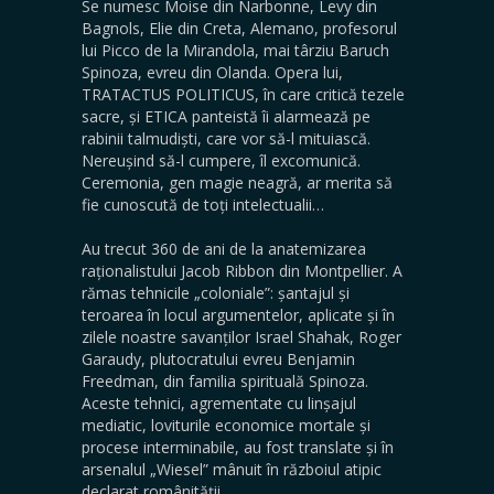
Se numesc Moise din Narbonne, Levy din
Bagnols, Elie din Creta, Alemano, profesorul
lui Picco de la Mirandola, mai târziu Baruch
Spinoza, evreu din Olanda. Opera lui,
TRATACTUS POLITICUS, în care critică tezele
sacre, și ETICA panteistă îi alarmează pe
rabinii talmudiști, care vor să-l mituiască.
Nereușind să-l cumpere, îl excomunică.
Ceremonia, gen magie neagră, ar merita să
fie cunoscută de toți intelectualii…
Au trecut 360 de ani de la anatemizarea
raționalistului Jacob Ribbon din Montpellier. A
rămas tehnicile „coloniale”: șantajul și
teroarea în locul argumentelor, aplicate și în
zilele noastre savanților Israel Shahak, Roger
Garaudy, plutocratului evreu Benjamin
Freedman, din familia spirituală Spinoza.
Aceste tehnici, agrementate cu linșajul
mediatic, loviturile economice mortale și
procese interminabile, au fost translate și în
arsenalul „Wiesel” mânuit în războiul atipic
declarat românității.