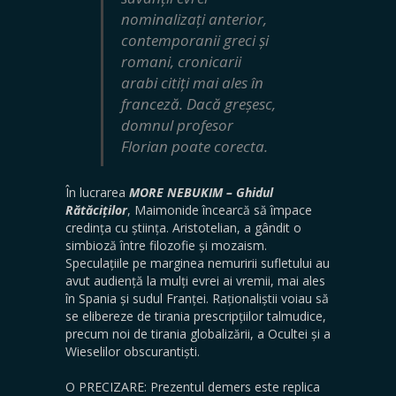
nominalizați anterior,
contemporanii greci și
romani, cronicarii
arabi citiți mai ales în
franceză. Dacă greșesc,
domnul profesor
Florian poate corecta.
În lucrarea
MORE NEBUKIM – Ghidul
Rătăciților
, Maimonide încearcă să împace
credința cu știința. Aristotelian, a gândit o
simbioză între filozofie și mozaism.
Speculațiile pe marginea nemuririi sufletului au
avut audiență la mulți evrei ai vremii, mai ales
în Spania și sudul Franței. Raționaliștii voiau să
se elibereze de tirania prescripțiilor talmudice,
precum noi de tirania globalizării, a Ocultei și a
Wieselilor obscurantiști.
O PRECIZARE: Prezentul demers este replica