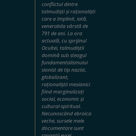
conflictul dintre
talmudiști și raționaliști
care a împlinit, iată,
venerabila vârstă de
791 de ani. La ora
actuală, cu sprijinul
Ocultei, talmudiștii
domină sub steagul
fundamentalismului
sionist de tip nazist,
globalizant,
raționaliștii mesianici
fiind marginalizați
social, economic și
cultural-spiritual.
Necunoscând ebraica
veche, sursele mele
documentare sunt
savanții evrei