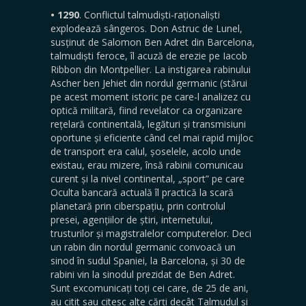
• 1290
. Conflictul talmudiști-raționaliști
explodează sângeros. Don Astruc de Lunel,
susținut de Salomon Ben Adret din Barcelona,
talmudiști feroce, îl acuză de erezie pe Iacob
Ribbon din Montpellier. La instigarea rabinului
Ascher ben Jehiet din nordul germanic (stărui
pe acest moment istoric pe care-l analizez cu
optică militară, fiind revelator ca organizare
rețelară continentală, legături și transmisiuni
oportune și eficiente când cel mai rapid mijloc
de transport era calul, șoselele, acolo unde
existau, erau mizere, însă rabinii comunicau
curent și la nivel continental, „sport” pe care
Oculta bancară actuală îl practică la scară
planetară prin ciberspațiu, prin controlul
presei, agențiilor de știri, internetului,
trusturilor și magistralelor computerelor. Deci
un rabin din nordul germanic convoacă un
sinod în sudul Spaniei, la Barcelona, și 30 de
rabini vin la sinodul prezidat de Ben Adret.
Sunt excomunicați toți cei care, de 25 de ani,
au citit sau citesc alte cărți decât Talmudul și