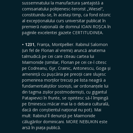
sussemnatului la manufactura șantajistă a
comisariatului polițienesc-terorist „Wiesel”,
constituindu-se, în același timp, ca fond istoric
al excepționalului curs universitar publicat în
premieră națională de domnul IOAN ROȘCA în
paginile excelentei gazete CERTITUDINEA.
• 1231
, Franța, Montpellier. Rabinul Salomon
(un fel de Florian al vremii) aruncă anatema
talmudică pe cei care citeau cartea lui
Maimonide (similar, Florian pe cei ce-l citesc
pe Codreanu, Gyr, Crainic, Antonescu, Goga și
amenință cu pușcăria pe preoții care slujesc
pomenirea morților trecuți pe lista neagră a
fundamentaliștilor sioniști, iar ordonanțele lui
din tagma zișilor postmoderniști, cu gigantul
Patapievici în frunte, se opintesc să-l împingă
pe Eminescu măcar mai la o debara culturală,
dacă din conștientul național nu pot). Mai
mult: Rabinul îl denunță pe Maimonide
călugărilor dominicani. MORE NEBUKIN este
arsă în piața publică.