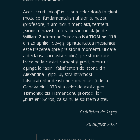
Acest scurt „picaj” în istoria celor două facțiuni
mozaice, fundamentalismul sionist nazist
(profesore, n-am niciun merit aici, termenul
„sionism nazist” a fost pus în circulație de
William Zuckerman în revista
NATION nr. 138
din 25 aprilie 1934) și spiritualitatea mesianică
este trecerea spre preistoria momentului care
a declanșat această replică, preistorie care
trece pe la clasicii romani și greci, pentru a
ajunge la rabinii falsificatori de istorie din
Alexandria Egiptului, stră-strămoșii
falsificatorilor de istorie românească de la
Geneva din 1878 și a celor de astăzi gen
Tismenițki zis Tismăneanu și ortacii lor
„bursieri” Soros, ca să nu le spunem altfel.
Grădiștea de Argeș
26 august 2022