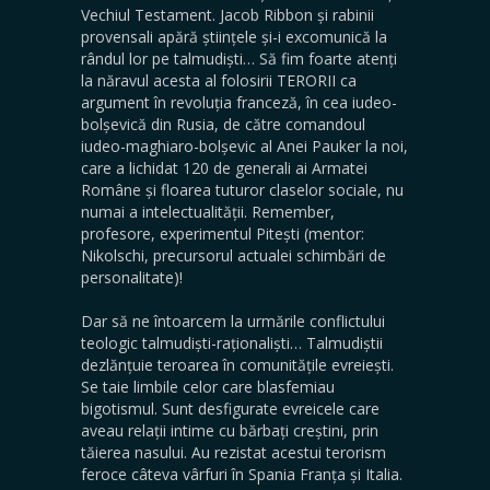
Vechiul Testament. Jacob Ribbon și rabinii
provensali apără științele și-i excomunică la
rândul lor pe talmudiști… Să fim foarte atenți
la năravul acesta al folosirii TERORII ca
argument în revoluția franceză, în cea iudeo-
bolșevică din Rusia, de către comandoul
iudeo-maghiaro-bolșevic al Anei Pauker la noi,
care a lichidat 120 de generali ai Armatei
Române și floarea tuturor claselor sociale, nu
numai a intelectualității. Remember,
profesore, experimentul Pitești (mentor:
Nikolschi, precursorul actualei schimbări de
personalitate)!
Dar să ne întoarcem la urmările conflictului
teologic talmudiști-raționaliști… Talmudiștii
dezlănțuie teroarea în comunitățile evreiești.
Se taie limbile celor care blasfemiau
bigotismul. Sunt desfigurate evreicele care
aveau relații intime cu bărbați creștini, prin
tăierea nasului. Au rezistat acestui terorism
feroce câteva vârfuri în Spania Franța și Italia.