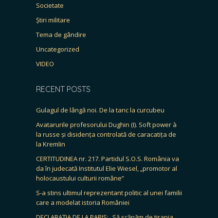
Societate
Știri militare
Tema de gândire
Uncategorized
VIDEO
RECENT POSTS
Gulagul de lângă noi. De la tanc la curcubeu
Avatarurile profesorului Dughin (I). Soft power à
la russe și disidența controlată de caracatița de
la Kremlin
CERTITUDINEA nr. 217. Partidul S.O.S. România va
da în judecată Institutul Elie Wiesel, „promotor al
holocaustului culturii române”
S-a stins ultimul reprezentant politic al unei familii
care a modelat istoria României
DECLARAȚIA DE LA PARIS: „Să scăpăm de tirania