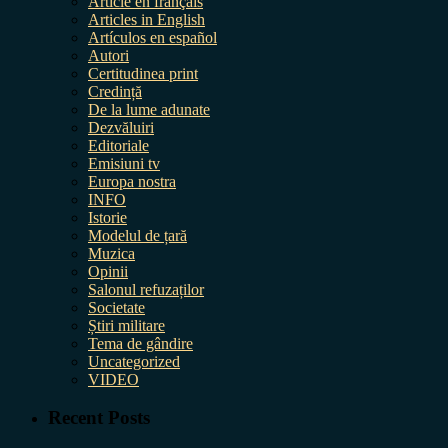
Article en français
Articles in English
Artículos en español
Autori
Certitudinea print
Credință
De la lume adunate
Dezvăluiri
Editoriale
Emisiuni tv
Europa nostra
INFO
Istorie
Modelul de țară
Muzica
Opinii
Salonul refuzaților
Societate
Știri militare
Tema de gândire
Uncategorized
VIDEO
Recent Posts