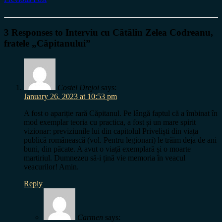
3 Responses to Interviu cu Cătălin Zelea Codreanu,
fratele „Căpitanului”
Costel Drejoi
says:
January 26, 2023 at 10:53 pm
A fost o apariție rară Căpitanul. Pe lângă faptul că a îmbinat în
mod exemplar teoria cu practica, a fost și un mare spirit
vizionar: previziunile lui din capitolul Priveliști din viața
publică românească (vol. Pentru legionari) le trăim deja de ani
buni, din păcate. A avut o viață exemplară și o moarte
martiriul. Dumnezeu să-i țină vie memoria în veacul
veacurilor! Amin.
Reply
Carmen
says: