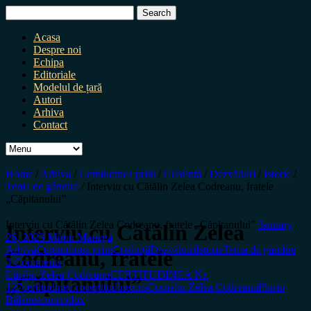
Search
for:
Acasa
Despre noi
Echipa
Editoriale
Modelul de țară
Autori
Arhiva
Contact
Home
/
Arhiva
/
Certitudinea print
/
Credință
/
Dezvăluiri
/
Istorie
/
Tema de gândire
/
Interviu cu Cătălin Zelea Codreanu, fratele
„Căpitanului”
Interviu cu Cătălin Zelea Codreanu, fratele „Căpitanului”
January
Interviu cu Cătălin Zelea
26, 2023
Miron Manega
Arhiva
Certitudinea print
Credință
Dezvăluiri
Istorie
Tema de gândire
Codreanu, fratele
3 Comments
Cătălin Zelea Codreanu
CERTITUDINEA Nr.
„Căpitanului”
127
certitudinea.ro
certitudinea.ro
Corneliu Zelea Codreanu
Florin
Bălănescu
ortodox