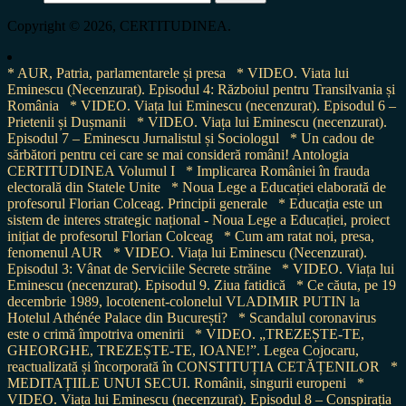
for:
Copyright © 2026, CERTITUDINEA.
* AUR, Patria, parlamentarele și presa
* VIDEO. Viata lui
Eminescu (Necenzurat). Episodul 4: Războiul pentru Transilvania și
România
* VIDEO. Viața lui Eminescu (necenzurat). Episodul 6 –
Prietenii și Dușmanii
* VIDEO. Viața lui Eminescu (necenzurat).
Episodul 7 – Eminescu Jurnalistul și Sociologul
* Un cadou de
sărbători pentru cei care se mai consideră români! Antologia
CERTITUDINEA Volumul I
* Implicarea României în frauda
electorală din Statele Unite
* Noua Lege a Educației elaborată de
profesorul Florian Colceag. Principii generale
* Educația este un
sistem de interes strategic național - Noua Lege a Educației, proiect
inițiat de profesorul Florian Colceag
* Cum am ratat noi, presa,
fenomenul AUR
* VIDEO. Viața lui Eminescu (Necenzurat).
Episodul 3: Vânat de Serviciile Secrete străine
* VIDEO. Viața lui
Eminescu (necenzurat). Episodul 9. Ziua fatidică
* Ce căuta, pe 19
decembrie 1989, locotenent-colonelul VLADIMIR PUTIN la
Hotelul Athénée Palace din București?
* Scandalul coronavirus
este o crimă împotriva omenirii
* VIDEO. „TREZEȘTE-TE,
GHEORGHE, TREZEȘTE-TE, IOANE!”. Legea Cojocaru,
reactualizată și încorporată în CONSTITUȚIA CETĂȚENILOR
*
MEDITAȚIILE UNUI SECUI. Românii, singurii europeni
*
VIDEO. Viața lui Eminescu (necenzurat). Episodul 8 – Conspirația