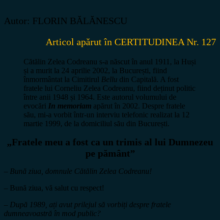
Autor: FLORIN BĂLĂNESCU
Articol apărut în CERTITUDINEA Nr. 127
Cătălin Zelea Codreanu s-a născut în anul 1911, la Huși
și a murit la 24 aprilie 2002, la București, fiind
înmormântat la Cimitirul
Bellu
din Capitală. A fost
fratele lui Corneliu Zelea Codreanu, fiind deținut politic
între anii 1948 și 1964. Este autorul volumului de
evocări
In memoriam
apărut în 2002. Despre fratele
său, mi-a vorbit într-un interviu telefonic realizat la 12
martie 1999, de la domiciliul său din București.
„Fratele meu a fost ca un trimis al lui Dumnezeu
pe pământ”
–
Bună ziua, domnule Cătălin Zelea Codreanu!
– Bună ziua, vă salut cu respect!
– După 1989, ați avut prilejul să vorbiți despre fratele
dumneavoastră în mod public?