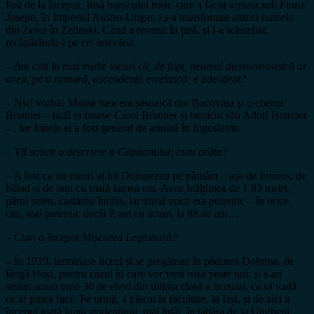
fost de la început. Însă bunicului meu, care a făcut armata sub Franz
Joseph, în Imperiul Austro-Ungar, i s-a transformat atunci numele
din Zelea în Zelinski. Când a revenit în țară, și l-a schimbat,
recăpătându-l pe cel adevărat.
– Am citit în mai multe locuri că, de fapt, neamul dumneavoastră ar
avea, pe o ramură, ascendență evreiască; e adevărat?
– Nici vorbă! Mama mea era săsoaică din Bucovina și o chema
Brauner – tatăl ei fusese Carol Brauner și bunicul său Adolf Brauner
– , iar fratele ei a fost general de armată în Iugoslavia.
– Vă solicit o descriere a Căpitanului; cum arăta?
– A fost ca un trimis al lui Dumnezeu pe pământ – așa de frumos, de
blând și de bun cu toată lumea era. Avea înălțimea de 1,83 metri,
părul șaten, castaniu închis, iar tonul vocii era puternic – în orice
caz, mai puternic decât îl am eu acum, la 88 de ani…
– Cum a început Mișcarea Legionară?
– În 1919, terminase liceul și se pregăteau în pădurea Dobrina, de
lângă Huși, pentru cazul în care vor veni rușii peste noi; și s-au
strâns acolo vreo 30 de elevi din ultima clasă a liceului, ca să vadă
ce ar putea face. Pe urmă, a plecat la facultate, la Iași, și de aici a
început toată lupta studențimii; mai întâi, în tabăra de la Ungheni,