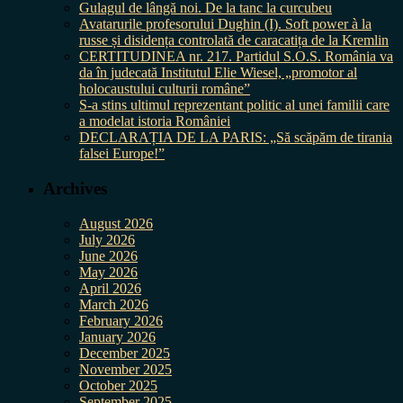
Gulagul de lângă noi. De la tanc la curcubeu
Avatarurile profesorului Dughin (I). Soft power à la
russe și disidența controlată de caracatița de la Kremlin
CERTITUDINEA nr. 217. Partidul S.O.S. România va
da în judecată Institutul Elie Wiesel, „promotor al
holocaustului culturii române”
S-a stins ultimul reprezentant politic al unei familii care
a modelat istoria României
DECLARAȚIA DE LA PARIS: „Să scăpăm de tirania
falsei Europe!”
Archives
August 2026
July 2026
June 2026
May 2026
April 2026
March 2026
February 2026
January 2026
December 2025
November 2025
October 2025
September 2025