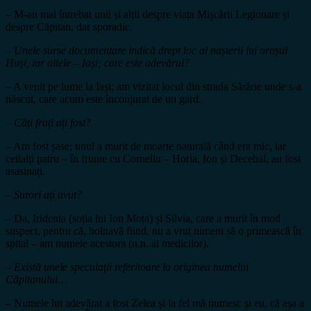
– M-au mai întrebat unii și alții despre viața Mișcării Legionare și
despre Căpitan, dar sporadic.
– Unele surse documentare indică drept loc al nașterii lui orașul
Huși, iar altele – Iași; care este adevărul?
– A venit pe lume la Iași; am vizitat locul din strada Sărărie unde s-a
născut, care acum este înconjurat de un gard.
– Câți frați ați fost?
– Am fost șase; unul a murit de moarte naturală când era mic, iar
ceilalți patru – în frunte cu Corneliu – Horia, Ion și Decebal, au fost
asasinați.
– Surori ați avut?
– Da, Iridenta (soția lui Ion Moța) și Silvia, care a murit în mod
suspect, pentru că, bolnavă fiind, nu a vrut nimeni să o primească în
spital – am numele acestora (n.n. al medicilor).
– Există unele speculații referitoare la originea numelui
Căpitanului…
– Numele lui adevărat a fost Zelea și la fel mă numesc și eu, că așa a