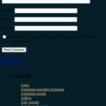
Name
*
Email
*
Website
Save my name, email, and website in this browser for the next
time I comment.
Next Post
Previous Post
Categories
Antet
Antologia poeziilor frumoase
Antologia rușinii
Arhiva
Arte vizuale