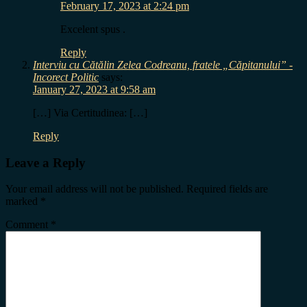
February 17, 2023 at 2:24 pm
Excelent spus .
Reply
Interviu cu Cătălin Zelea Codreanu, fratele „Căpitanului” -
Incorect Politic
says:
January 27, 2023 at 9:58 am
[…] Via Certitudinea: […]
Reply
Leave a Reply
Your email address will not be published.
Required fields are
marked
*
Comment
*