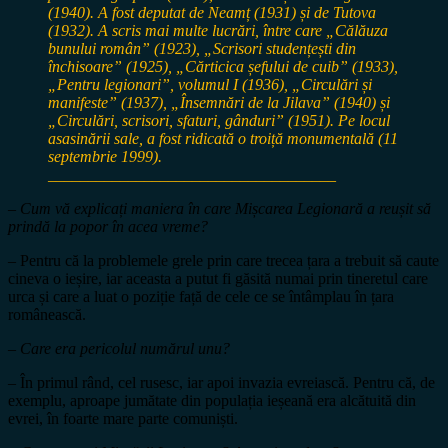
(1940). A fost deputat de Neamț (1931) și de Tutova
(1932). A scris mai multe lucrări, între care „Călăuza
bunului român” (1923), „Scrisori studențești din
închisoare” (1925), „Cărticica șefului de cuib” (1933),
„Pentru legionari”, volumul I (1936), „Circulări și
manifeste” (1937), „Însemnări de la Jilava” (1940) și
„Circulări, scrisori, sfaturi, gânduri” (1951). Pe locul
asasinării sale, a fost ridicată o troiță monumentală (11
septembrie 1999).
____________________________________
– Cum vă explicați maniera în care Mișcarea Legionară a reușit să
prindă la popor în acea vreme?
–
Pentru că la problemele grele prin care trecea țara a trebuit să caute
cineva o ieșire, iar aceasta a putut fi găsită numai prin tineretul care
urca și care a luat o poziție față de cele ce se întâmplau în țara
românească.
– Care era pericolul numărul unu?
– În primul rând, cel rusesc, iar apoi invazia evreiască. Pentru că, de
exemplu, aproape jumătate din populația ieșeană era alcătuită din
evrei, în foarte mare parte comuniști.