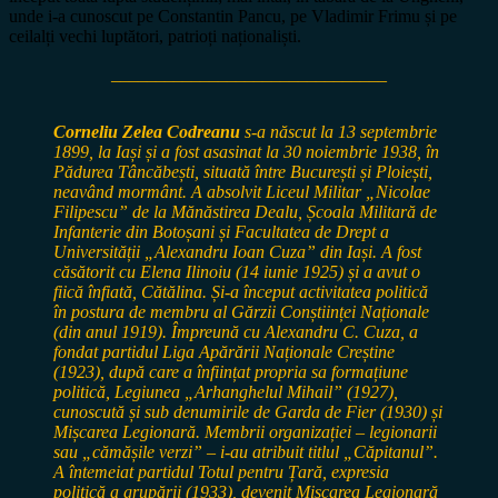
unde i-a cunoscut pe Constantin Pancu, pe Vladimir Frimu și pe
ceilalți vechi luptători, patrioți naționaliști.
_______________________________
Corneliu Zelea Codreanu
s-a născut la 13 septembrie
1899, la Iași și a fost asasinat la 30 noiembrie 1938, în
Pădurea Tâncăbești, situată între București și Ploiești,
neavând mormânt. A absolvit Liceul Militar „Nicolae
Filipescu” de la Mănăstirea Dealu, Școala Militară de
Infanterie din Botoșani și Facultatea de Drept a
Universității „Alexandru Ioan Cuza” din Iași. A fost
căsătorit cu Elena Ilinoiu (14 iunie 1925) și a avut o
fiică înfiată, Cătălina. Și-a început activitatea politică
în postura de membru al Gărzii Conștiinței Naționale
(din anul 1919). Împreună cu Alexandru C. Cuza, a
fondat partidul Liga Apărării Naționale Creștine
(1923), după care a înființat propria sa formațiune
politică, Legiunea „Arhanghelul Mihail” (1927),
cunoscută și sub denumirile de Garda de Fier (1930) și
Mișcarea Legionară. Membrii organizației – legionarii
sau „cămășile verzi” – i-au atribuit titlul „Căpitanul”.
A întemeiat partidul Totul pentru Țară, expresia
politică a grupării (1933), devenit Mișcarea Legionară