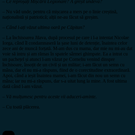
– Ce reproșați Mișcării Legionare? A greșit undeva?
– Nu văd unde, pentru că mișcarea a mers pe o linie creștină,
naționalistă și patriotică; alții ne-au făcut să greșim.
– Când l-ați văzut ultima oară pe Căpitan?
– La închisoarea Jilava, după procesul pe care i l-a intentat Nicolae
Iorga, când îl condamnaseră la șase luni de detenție, înaintea celor
zece ani de muncă forțată. M-am dus cu mama, dar mie nu mi-au dat
voie să intru și am rămas în spatele sârmei ghimpate. Ea a intrat cu
un pachețel și atunci l-am văzut pe Corneliu venind dinspre
închisoare, însoțit de un civil și un militar; i-am făcut un semn cu
mâna, dar el nu mi-a răspuns, fiind de o corectitudine extraordinară.
Apoi, când a ieșit înaintea mamei, i-am făcut din nou un semn cu
mâna; iar nu mi-a răspuns, dar s-a uitat lung la mine. A fost ultima
dată când l-am văzut.
– Vă mulțumesc pentru aceste vii aduceri-aminte.
– Cu toată plăcerea.