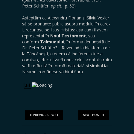
Peter Schäfer,
op.cit.
, p. 62).
Așteptăm ca Alexandru Florian și Silviu Vexler
să se pronunțe public asupra modului în care-
L recunosc pe Iisus Hristos: așa cum îl avem
reprezentat în
Noul Testament
, sau
conform
Talmudului
, în forma denunțată de
Dr. Peter Schäfer?… Revenind la blasfemia de
la Tâncăbești, credem că indiferent cine a
comis-o, efectul va fi opus celui scontat: troița
va fi refăcută în formă materială și simbol iar
Neamul românesc va birui fiara
PREVIOUS POST
NEXT POST