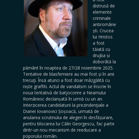
distrusă de
elemente
criminale
antiromâne
ști. Crucea
lui Hristos
a fost
tăiată cu
drujba și
doborâtă la
pământ în noaptea de 27/28 noiembrie 2025.
Tentative de blasfemiere au mai fost și în anii
trecuţi. Însă atunci a fost doar mâzgălită cu
niște graffiti. Actul de vandalism se înscrie în
noua tentativă de batjocorire a Neamului
Românesc declanșată în urmă cu un an.
Interzicerea candidaturii la prezindenţiale a
Dianei Iovanovici Șoșoacă, urmată de
anularea scrutinului de alegeri în desfășurare,
pentru blocarea lui Călin Georgescu, fac parte
dintr-un nou mecanism de reeducare a
poporului român.