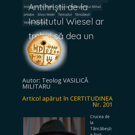
Antihriștii de la
Institutul Elie Wiesel
Legiunea Arhanghelului Mihail
ortodox
Silviu Vexler
Talmudul
Tâncăbești
Institutul Wiesel ar
Vasilică Militaru
trebui să dea un
răspuns
Autor: Teolog VASILICĂ
MILITARU
Articol apărut în CERTITUDINEA
Nr. 201
Crucea de
la
Tâncăbești
a fost