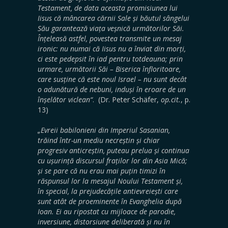
Testament, de data aceasta promisiunea lui
Iisus că mâncarea cărnii Sale și băutul sângelui
Său garantează viața veșnică următorilor Săi.
Înțeleasă astfel, povestea transmite un mesaj
ironic: nu numai că Iisus nu a înviat din morți,
ci este pedepsit în iad pentru totdeauna; prin
urmare, următorii Săi – Biserica înfloritoare,
care susține că este noul Israel – nu sunt decât
o adunătură de nebuni, induși în eroare de un
înșelător viclean
“
. (Dr. Peter Schäfer,
op.cit.
, p.
13)
„Evreii babilonieni din Imperiul Sasanian,
trăind într-un mediu necreștin și chiar
progresiv anticreștin, puteau prelua și continua
cu ușurință discursul fraților lor din Asia Mică;
și se pare că nu erau mai puțin timizi în
răspunsul lor la mesajul Noului Testament și,
în special, la prejudecățile antievreiești care
sunt atât de proeminente în Evanghelia după
Ioan. Ei au ripostat cu mijloace de parodie,
inversiune, distorsiune deliberată și nu în