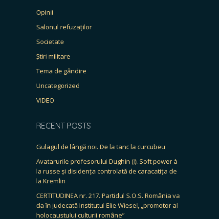
Opinii
Salonul refuzaților
Societate
Știri militare
Tema de gândire
Uncategorized
VIDEO
RECENT POSTS
Gulagul de lângă noi. De la tanc la curcubeu
Avatarurile profesorului Dughin (I). Soft power à
la russe și disidența controlată de caracatița de
la Kremlin
CERTITUDINEA nr. 217. Partidul S.O.S. România va
da în judecată Institutul Elie Wiesel, „promotor al
holocaustului culturii române”