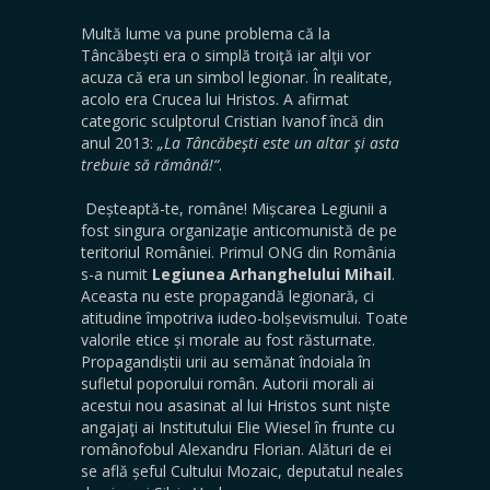
Multă lume va pune problema că la
Tâncăbești era o simplă troiţă iar alţii vor
acuza că era un simbol legionar. În realitate,
acolo era Crucea lui Hristos. A afirmat
categoric sculptorul Cristian Ivanof încă din
anul 2013:
„La Tâncăbeşti este un altar şi asta
trebuie să rămână!
“
.
Deșteaptă-te, române! Mișcarea Legiunii a
fost singura organizaţie anticomunistă de pe
teritoriul României. Primul ONG din România
s-a numit
Legiunea Arhanghelului Mihail
.
Aceasta nu este propagandă legionară, ci
atitudine împotriva iudeo-bolșevismului. Toate
valorile etice și morale au fost răsturnate.
Propagandiștii urii au semănat îndoiala în
sufletul poporului român. Autorii morali ai
acestui nou asasinat al lui Hristos sunt niște
angajaţi ai Institutului Elie Wiesel în frunte cu
românofobul Alexandru Florian. Alături de ei
se află șeful Cultului Mozaic, deputatul neales