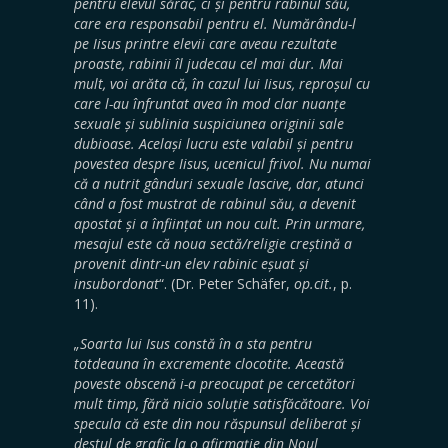
pentru elevul sărac, ci și pentru rabinul său,
care era responsabil pentru el. Numărându-l
pe Iisus printre elevii care aveau rezultate
proaste, rabinii îl judecau cel mai dur. Mai
mult, voi arăta că, în cazul lui Iisus, reproșul cu
care l-au înfruntat avea în mod clar nuanțe
sexuale și sublinia suspiciunea originii sale
dubioase. Același lucru este valabil și pentru
povestea despre Iisus, ucenicul frivol. Nu numai
că a nutrit gânduri sexuale lascive, dar, atunci
când a fost mustrat de rabinul său, a devenit
apostat și a înființat un nou cult. Prin urmare,
mesajul este că noua sectă/religie creștină a
provenit dintr-un elev rabinic eșuat și
insubordonat
“. (Dr. Peter Schäfer,
op.cit.
, p.
11).
„Soarta lui Isus constă în a sta pentru
totdeauna în excremente clocotite. Această
poveste obscenă i-a preocupat pe cercetători
mult timp, fără nicio soluție satisfăcătoare. Voi
specula că este din nou răspunsul deliberat și
destul de grafic la o afirmație din Noul