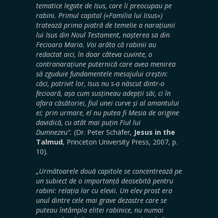
tematice legate de Isus, care îi preocupau pe
rabini. Primul capitol («Familia lui Iisus»)
tratează prima piatră de temelie a narațiunii
lui Isus din Noul Testament, nașterea sa din
Fecioara Maria. Voi arăta că rabinii au
redactat aici, în doar câteva cuvinte, o
contranarațiune puternică care avea menirea
să zguduie fundamentele mesajului creștin:
căci, potrivit lor, Isus nu s-a născut dintr-o
fecioară, așa cum susțineau adepții săi, ci în
afara căsătoriei, fiul unei curve și al amantului
ei; prin urmare, el nu putea fi Mesia de origine
davidică, cu atât mai puțin Fiul lui
Dumnezeu
“.
(Dr. Peter Schäfer,
Jesus in the
Talmud
, Princeton University Press, 2007, p.
10)
.
„Următoarele două capitole se concentrează pe
un subiect de o importanță deosebită pentru
rabini: relația lor cu elevii. Un elev prost era
unul dintre cele mai grave dezastre care se
puteau întâmpla elitei rabinice, nu numai