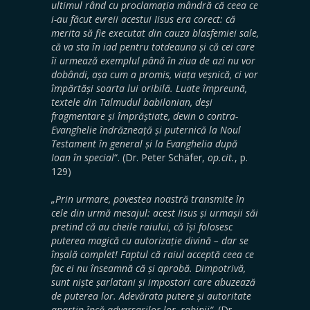
ultimul rând cu proclamația mândră că ceea ce
i-au făcut evreii acestui Iisus era corect: că
merita să fie executat din cauza blasfemiei sale,
că va sta în iad pentru totdeauna și că cei care
îi urmează exemplul până în ziua de azi nu vor
dobândi, așa cum a promis, viața veșnică, ci vor
împărtăși soarta lui oribilă. Luate împreună,
textele din Talmudul babilonian, deși
fragmentare și împrăștiate, devin o contra-
Evanghelie îndrăzneață și puternică la Noul
Testament în general și la
Evanghelia după
Ioan în special
“. (Dr. Peter Schäfer,
op.cit.
, p.
129)
„Prin urmare, povestea noastră transmite în
cele din urmă mesajul: acest Iisus și urmașii săi
pretind că au cheile raiului, că își folosesc
puterea magică cu autorizație divină – dar se
înșală complet! Faptul că raiul acceptă ceea ce
fac ei nu înseamnă că și aprobă. Dimpotrivă,
sunt niște șarlatani și impostori care abuzează
de puterea lor. Adevărata putere și autoritate
aparțin încă adversarilor lor, rabinii
“
. (Dr.