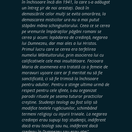
în închisoare încă din 1941, la care s-a adăugat
un întreg şir de noi arestaţi. Dacă în
demascările celor mulţi se evita omorârea, la
demascarea misticilor ura nu a mai putut
stăpâni mâna schingiuitorului. Ceea ce se cerea
pe vremurile împăraţilor păgâni romani se
cerea şi acum: lepădarea de credinţă, negarea
lui Dumnezeu, dar mai ales a lui Hristos.
Primul lucru care se cerea era terfelirea
numelui Mântuitorului, prin asocierea lui cu
calificativele cele mai insultătoare. Fecioara
Maria de asemenea era tratată ca o femeie de
moravuri uşoare care ar fi meritat nu să fie
sanctificată, ci să fie trimisă la închisoare
pentru adulter. Pentru a stinge ultima urmă de
respect pentru cele sfinte, s-au organizat
parodii rituale pe seama tuturor practicilor
creştine. Studenţii teologi au fost siliţi să
modifice textele rugăciunilor, schimbând
termeni religioşi cu injurii triviale. La negarea
credinţei erau supuşi toţi studenţii, indiferent
dacă erau teologi sau nu, indiferent dacă
credeau în Dumnezeu sau erau atei”
.