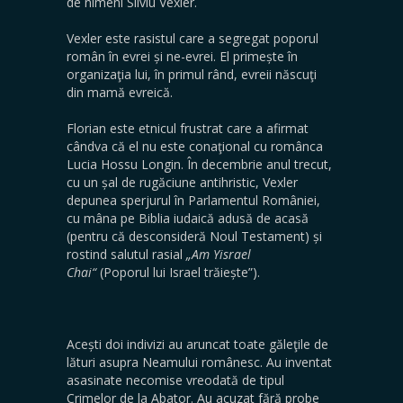
de nimeni Silviu Vexler.
Vexler este rasistul care a segregat poporul
român în evrei și ne-evrei. El primește în
organizaţia lui, în primul rând, evreii născuţi
din mamă evreică.
Florian este etnicul frustrat care a afirmat
cândva că el nu este conaţional cu românca
Lucia Hossu Longin. În decembrie anul trecut,
cu un șal de rugăciune antihristic, Vexler
depunea sperjurul în Parlamentul României,
cu mâna pe Biblia iudaică adusă de acasă
(pentru că desconsideră Noul Testament) și
rostind salutul rasial
„Am Yisrael
Chai
“
(Poporul lui Israel trăiește”).
Acești doi indivizi au aruncat toate găleţile de
lături asupra Neamului românesc. Au inventat
asasinate necomise vreodată de tipul
Crimelor de la Abator. Au acuzat fără probe