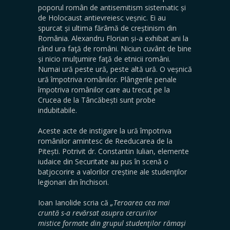
poporul român de antisemitism sistematic și
de Holocaust antievreiesc veșnic. Ei au
spurcat și ultima fărâmă de creștinism din
România. Alexandru Florian și-a exhibat ani la
rând ura faţă de români. Niciun cuvânt de bine
și nicio mulţumire faţă de etnicii români.
Numai ură peste ură, peste altă ură. O veșnică
ură împotriva românilor. Plângerile penale
împotriva românilor care au trecut pe la
Crucea de la Tâncăbești sunt probe
indubitabile.
Aceste acte de instigare la ură împotriva
românilor amintesc de Reeducarea de la
Pitești. Potrivit dr. Constantin Iulian, elemente
iudaice din Securitate au pus în scenă o
batjocorire a valorilor creștine ale studenţilor
legionari din închisori.
Ioan Ianolide scria că
„
Teroarea cea mai
cruntă s-a revărsat asupra cercurilor
mistice
formate din grupul studenţilor rămaşi