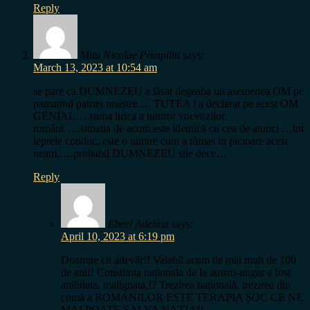
Reply
Mitu Nicolae Pompiliu
says:
March 13, 2023 at 10:54 am
se pare ca DUMNEZEU a lăsat degeaba un asemenea OM pe
pamantul patriei noastre…. TUTEA l a declarat pe acest OM
GENIAL….suma lirica a tuturor voevozilor
români…..situatia de acum este identică cu cea de atunci …tot
leprele conduc, este o uimire cum a rămas in picioare acest
neam,….probabil DUMNEZEU stie dece…
Reply
Eberl Adelina
says:
April 10, 2023 at 6:19 pm
Doamne cit adevăr!! Valabil acum de mai mult de 100
de ani!! Constiinta naționala de la austro-ungar a fost
anihilata, malignata,!? Trezirea națională, trezirea din
comă a ROMANILOR ESTE TERAPIA ȘOC CE NE
MAI POATE SALVA NAȚIA!!