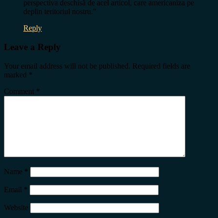
perspectiva deschisă de acel articol, care americaniza pe
deplin teritoriul nostru.”
Reply
Leave a Reply
Your email address will not be published.
Required fields are
marked
*
Comment
*
Name
*
Email
*
Website