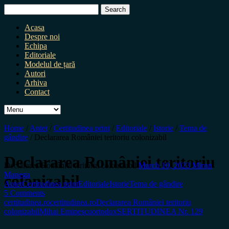
Search
for:
Acasa
Despre noi
Echipa
Editoriale
Modelul de țară
Autori
Arhiva
Contact
Home
/
Antet
/
Certitudinea print
/
Editoriale
/
Istorie
/
Tema de
gândire
/
Declararea României teritoriu colonizabil
Declararea României teritoriu
Declararea României teritoriu colonizabil
March 10, 2023
Miron
Manega
colonizabil
Antet
Certitudinea print
Editoriale
Istorie
Tema de gândire
5 Comments
certitudinea.ro
certitudinea.ro
Declararea României teritoriu
colonizabil
Mihai Eminescu
ortodox
SERTITUDINEA Nr. 129