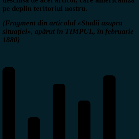
deschisă de acel articol, care americaniza
pe deplin teritoriul nostru.
(Fragment din articolul
«Studii asupra
situaţiei»
, apărut în TIMPUL, în februarie
1880)