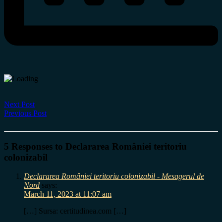
Next Post
Previous Post
5 Responses to Declararea României teritoriu
colonizabil
Declararea României teritoriu colonizabil - Mesagerul de
Nord
says:
March 11, 2023 at 11:07 am
[…] Sursa: certitudinea.com […]