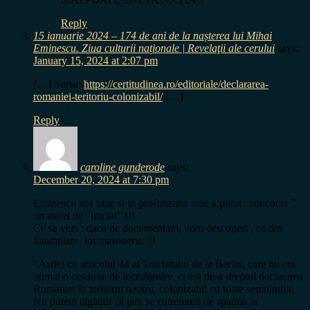
Reply
15 ianuarie 2024 – 174 de ani de la nașterea lui Mihai
Eminescu. Ziua culturii naționale | Revelaţii ale cerului
says:
January 15, 2024 at 2:07 pm
[…] Sursa:
https://certitudinea.ro/editoriale/declararea-
romaniei-teritoriu-colonizabil/
[…]
Reply
caroline gunderode
says:
December 20, 2024 at 7:30 pm
Eminescu stia bine si in profunzime cine a putut “concocta ”
un astfel de “tractat” !!!
Ce sa vezi : daca ne documentam, vom descoperi , ca din
intamplare, tot masoneria !!!
“Astfel cu articolul 44 al Tractatului de la Berlin, care nu era
numai o cestiune de încetăţenire, ci era de-a dreptul declararea
României în teritoriu neutru, colonizabil cu toate semninţiile.
Nu putem tăgădui că ţara se cutremură de spaimă la