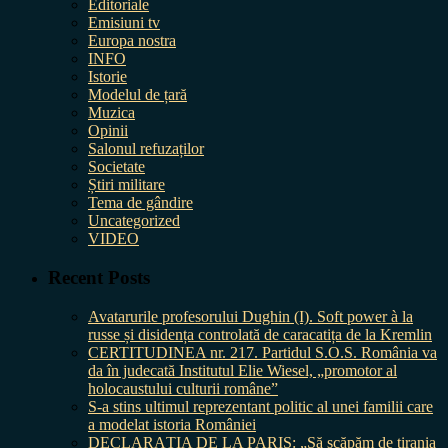
Editoriale
Emisiuni tv
Europa nostra
INFO
Istorie
Modelul de țară
Muzica
Opinii
Salonul refuzaților
Societate
Știri militare
Tema de gândire
Uncategorized
VIDEO
Recent Posts
Avatarurile profesorului Dughin (I). Soft power à la
russe și disidența controlată de caracatița de la Kremlin
CERTITUDINEA nr. 217. Partidul S.O.S. România va
da în judecată Institutul Elie Wiesel, „promotor al
holocaustului culturii române”
S-a stins ultimul reprezentant politic al unei familii care
a modelat istoria României
DECLARAȚIA DE LA PARIS: „Să scăpăm de tirania