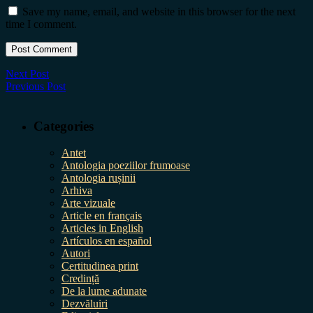
Save my name, email, and website in this browser for the next
time I comment.
Next Post
Previous Post
Categories
Antet
Antologia poeziilor frumoase
Antologia rușinii
Arhiva
Arte vizuale
Article en français
Articles in English
Artículos en español
Autori
Certitudinea print
Credință
De la lume adunate
Dezvăluiri