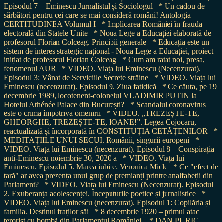
Episodul 7 – Eminescu Jurnalistul și Sociologul
* Un cadou de
sărbători pentru cei care se mai consideră români! Antologia
CERTITUDINEA Volumul I
* Implicarea României în frauda
electorală din Statele Unite
* Noua Lege a Educației elaborată de
profesorul Florian Colceag. Principii generale
* Educația este un
sistem de interes strategic național - Noua Lege a Educației, proiect
inițiat de profesorul Florian Colceag
* Cum am ratat noi, presa,
fenomenul AUR
* VIDEO. Viața lui Eminescu (Necenzurat).
Episodul 3: Vânat de Serviciile Secrete străine
* VIDEO. Viața lui
Eminescu (necenzurat). Episodul 9. Ziua fatidică
* Ce căuta, pe 19
decembrie 1989, locotenent-colonelul VLADIMIR PUTIN la
Hotelul Athénée Palace din București?
* Scandalul coronavirus
este o crimă împotriva omenirii
* VIDEO. „TREZEȘTE-TE,
GHEORGHE, TREZEȘTE-TE, IOANE!”. Legea Cojocaru,
reactualizată și încorporată în CONSTITUȚIA CETĂȚENILOR
*
MEDITAȚIILE UNUI SECUI. Românii, singurii europeni
*
VIDEO. Viața lui Eminescu (necenzurat). Episodul 8 – Conspirația
anti-Eminescu noiembrie 30, 2020 a
* VIDEO. Viața lui
Eminescu. Episodul 5. Marea iubire: Veronica Micle
* Ce "efect de
țară" ar avea prezența unui grup de premianți printre analfabeții din
Parlament?
* VIDEO. Viața lui Eminescu (Necenzurat). Episodul
2. Exuberanța adolescenței. Începuturile poetice și jurnalistice
*
VIDEO. Viața lui Eminescu (necenzurat). Episodul 1: Copilăria și
familia. Destinul fraților săi
* 8 decembrie 1920 – primul atac
terorist cu bombă din Parlamentul României
* DAN PURIC.