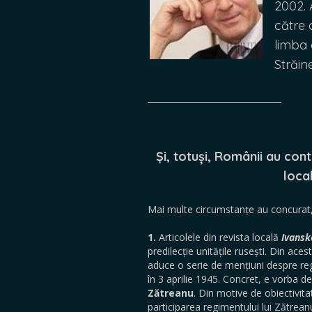
2002. 
către 
limba 
Străine
________________________________
Și, totuși, Românii au cont
loca
Mai multe circumstanțe au concurat, 
1.
Articolele din revista locală
Ivansk
predilecție unitățile rusești. Din ac
aduce o serie de mențiuni despre reg
în 3 aprilie 1945. Concret, e vorba d
Zătreanu
. Din motive de obiectivita
participarea regimentului lui Zătrea