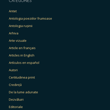
CATEGORIES
Antet
Antologia poeziilor frumoase
Antologia rușinii
Arhiva
Arte vizuale
Article en français
Articles in English
Artículos en español
Autori
Certitudinea print
Credință
De la lume adunate
Dezvăluiri
Editoriale