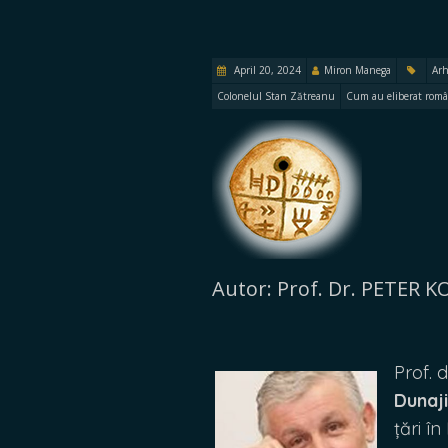
April 20, 2024
Miron Manega
Arh
Colonelul Stan Zătreanu
Cum au eliberat român
Autor: Prof. Dr. PETER 
Prof. 
Dunaji
țări î