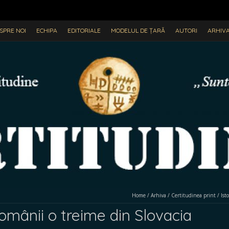
SPRE NOI
ECHIPA
EDITORIALE
MODELUL DE ȚARĂ
AUTORI
ARHIV
Home
/
Arhiva
/
Certitudinea print
/
Isto
omânii o treime din Slovacia