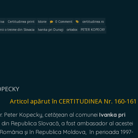
iva
Certitudinea print
Istorie
0 Comment
certitudinea.ro
ii o treime din Slovacia
Ivanka pri Dunaji
ortodox
PETER KOPECKY
KOPECKY
Articol apărut în CERTITUDINEA Nr. 160-161
dr. Peter Kopecky, cetățean al comunei
Ivanka pri
din Republica Slovacă, a fost ambasador al acestei
n România și în Republica Moldova, în perioada 1997-