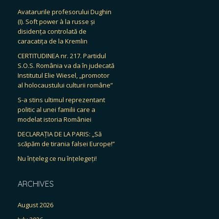
Avatarurile profesorului Dughin
(I). Soft power à la russe și
disidența controlată de
caracatița de la Kremlin
CERTITUDINEA nr. 217. Partidul
S.O.S. România va da în judecată
Institutul Elie Wiesel, „promotor
al holocaustului culturii române”
S-a stins ultimul reprezentant
politic al unei familii care a
modelat istoria României
DECLARAȚIA DE LA PARIS: „Să
scăpăm de tirania falsei Europe!”
Nu înțeleg ce nu înțelegeți!
ARCHIVES
August 2026