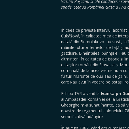
Vasiliu Rășcanu și ale conducerii sovi
spade, Steaua României clasa a IV-a c
În ceea ce privește interviul acord
Čukášová, în calitatea mea de interpr
natală din Bernolakovo au sosit, la în
mâinile tuturor femeilor de față și au 
găzduire. Bineînțeles, părinții ei i-a
altminteri, în calitatea de istoric și
ostașilor români din Slovacia și Mor
comunală de la acea vreme nu a consem
furturi mărunte de ouă sau de găini, 
care i-au avut în vedere pe ostașii r
Echipa TVR a venit la
Ivanka pri Du
al Ambasadei României de la Bratisla
Gheorghe m-a sunat înainte, ca să vi
noastre de regimentul colonelului Ză
semnificativă adăugire.
În august 1982, când am cumpărat ca