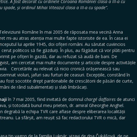
etice. A fost decorat cu ordinele Coroana României clasa a III-a cu
u spade, și ordinul Mihai Viteazul clasa a III-a cu spade”.
at Televiziunii Române în mai 2005 de răposata mea vecină Anna
et mi-au atras atenția mai multe fapte istorisite de ea. În casa ei
ceputul lui aprilie 1945, doi ofițeri români. Au sărutat cuviincios
cerut politicos să fie găzduiți. În plus, au făgăduit că vor plăti pentru
u primit pe ofițeri în gazdă, dar au refuzat să audă de bani. De
 lingvist, am cercetat mai multe documente și articole despre activitățile
avia. Cercetările au relevat că nicio cronică orășenească sau
nat violuri, jafuri sau furturi de ceasuri. Excepțiile, constând în
au fost socotite drept pardonabile de crescătorii de păsări de curte,
omâni de rând subalimentați și slab îmbrăcați.
naji
în 7 mai 2005, fiind invitată de domnul
chargé d´affaires
de atunci
va, și totodată bunul meu prieten, dr. amiral Gheorghe Anghel.
n degrabă la echipa TVR care aflase despre eliberarea localității
treanu. La sfârșit, am reușit să fac redactorului TVR o mică, dar
sa tip vagon de la familia Luknár, vizavi de dna Čukášová, de pe