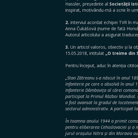
Hassler, președinte al
Societății Ist
inspirat, motivându-mă a scrie în urm
2.
Interviul acordat echipei TVR în 
Anna Čukášová (nume de fată Horváth
Autorul articolului a asigurat traduce
3.
Un articol valoros, obiectiv și la o
15.05.2018, intitulat
„O treime din 
Pentru început, aduc în atenția citito
„Stan Zătreanu s-a născut în anul 189
Infanterie pe care o absolvă în anul 
Infanterie Dâmbovița al cărei comand
participat la Primul Război Mondial. 
a fost avansat la gradul de locotenen
sectorul administrativ. A participat l
În toamna anului 1944 a primit com
pentru eliberarea Cehoslovaciei și a n
jurul orașului Nitra și din Moravia au