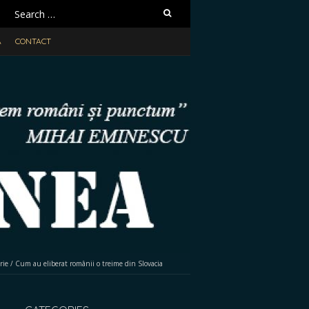
Search
for:
A
CONTACT
rie
/
Cum au eliberat românii o treime din Slovacia