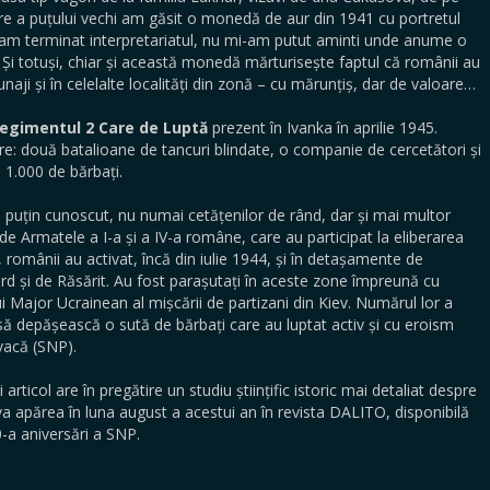
cire a puțului vechi am găsit o monedă de aur din 1941 cu portretul
e am terminat interpretariatul, nu mi-am putut aminti unde anume o
i totuși, chiar și această monedă mărturisește faptul că românii au
unaji și în celelalte localități din zonă – cu mărunțiș, dar de valoare…
egimentul 2 Care de Luptă
prezent în Ivanka în aprilie 1945.
e: două batalioane de tancuri blindate, o companie de cercetători și
 1.000 de bărbați.
 puțin cunoscut, nu numai cetățenilor de rând, dar și mai multor
 de Armatele a I-a și a IV-a române, care au participat la eliberarea
, românii au activat, încă din iulie 1944, și în detașamente de
Nord și de Răsărit. Au fost parașutați în aceste zone împreună cu
ului Major Ucrainean al mișcării de partizani din Kiev. Numărul lor a
 să depășească o sută de bărbați care au luptat activ și cu eroism
vacă (SNP).
articol are în pregătire un studiu științific istoric mai detaliat despre
 va apărea în luna august a acestui an în revista DALITO, disponibilă
0-a aniversări a SNP.