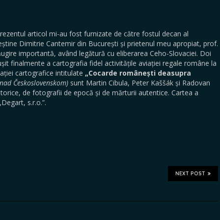
ezentul articol mi-au fost furnizate de către fostul decan al
Creștine Dimitrie Cantemir din București și prietenul meu apropiat, prof.
ugire importantă, având legătură cu eliberarea Ceho-Slovaciei. Doi
eușit finalmente a cartografia fidel activitățile aviației regale române la
cației cartografice intitulate
„Cocarde românești deasupra
nad Československom)
sunt Martin Cibula, Peter Kaššák și Radovan
torice, de fotografii de epocă și de mărturii autentice. Cartea a
Degart, s.r.o.”.
NEXT POST