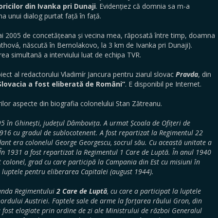
oricilor din Ivanka pri Dunaji
. Evidențiez că domnia sa m-a
a unui dialog purtat față în față.
mai 2005 de concetățeana și vecina mea, răposată între timp, doamna
ová, născută în Bernolakovo, la 3 km de Ivanka pri Dunaji).
rea simultană a interviului luat de echipa TVR.
biect al redactorului Vladimír Jancura pentru ziarul slovac
Pravda
, din
Slovacia a fost eliberată de Români”
. E disponibil pe Internet.
rilor aspecte din biografia colonelului Stan Zătreanu.
5 în Ghinești, județul Dâmbovița. A urmat Școala de Ofițeri de
1916 cu gradul de sublocotenent. A fost repartizat la Regimentul 22
ant era colonelul George Georgescu, socrul său. Cu această unitate a
În 1931 a fost repartizat la Regimentul 1 Care de Luptă. În anul 1940
t colonel, grad cu care participă la Campania din Est cu misiuni în
a luptele pentru eliberarea Capitalei (august 1944).
anda Regimentului
2 Care de Luptă
, cu care a participat la luptele
ordului Austriei. Faptele sale de arme la forțarea râului Gron, din
 fost elogiate prin ordine de zi ale Ministrului de război Generalul