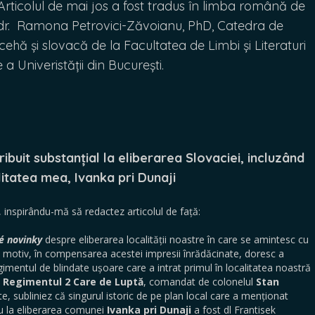
Articolul de mai jos a fost tradus în limba română de
dr. Ramona Petrovici-Zăvoianu, PhD, Catedra de
cehă și slovacă de la Facultatea de Limbi și Literaturi
 a Univeristății din București.
ribuit substanțial la eliberarea Slovaciei, incluzând
litatea mea, Ivanka pri Dunaji
inspirându-mă să redactez articolul de față:
é novinky
despre eliberarea localității noastre în care se amintesc cu
est motiv, în compensarea acestei impresii înrădăcinate, doresc a
imentul de blindate ușoare care a intrat primul în localitatea noastră
e
Regimentul 2 Care de Luptă
, comandat de colonelul
Stan
te, subliniez că singurul istoric de pe plan local care a menționat
nu la eliberarea comunei
Ivanka pri Dunaji
a fost dl Frantisek