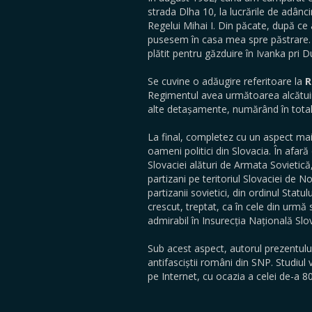
strada Dlha 10, la lucrările de adân
Regelui Mihai I. Din păcate, după c
pusesem în casa mea spre păstrare. Ș
plătit pentru găzduire în Ivanka pri D
Se cuvine o adăugire referitoare la
R
Regimentul avea următoarea alcătuir
alte detașamente, numărând în total
La final, completez cu un aspect mai
oameni politici din Slovacia. În afară
Slovaciei alături de Armata Sovietică
partizani pe teritoriul Slovaciei de 
partizanii sovietici, din ordinul Stat
crescut, treptat, ca în cele din urmă
admirabil în Insurecția Națională Slo
Sub acest aspect, autorul prezentului 
antifasciștii români din SNP. Studiul
pe Internet, cu ocazia a celei de-a 8