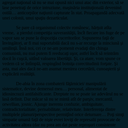
agregat naţional să nu se mai opună nici unui atac din exterior, să se
lase penetraţi de orice intruziune, maşinăria instituţională devenind
ostilă… anticorpilor naţiunii capturate în stat. Proapagandă adecvată
unei colonii, unui spaţiu dezarticulat.
Se pare că organismul colectiv românesc, hărţuit atîta
vreme, a pierdut competiţia suveranităţii, încît fiecare ins fuge de pe
vapor sau se pune la dispoziţia cuceritorilor. Supunerea faţă de
învingători, ar fi mai suportabilă dacă nu s-ar recurge la minciună şi
umilinţă. Însă noi, cei ce ne-am pomenit evadaţi din chinga
comunistă, nu mai putem fi reeducaţi uşor, astfel încît să reintrăm
docil în cuşcă, uitînd valoarea libertăţii. Şi, ca atare, vom spune ce
vedem că se întîmplă, respingînd botniţa corectitudinii forţate. Şi
asta, mai ales dacă ne-am asumat menirea cercetării, cunoaşterii şi
explicării realităţii.
De-abia în zona combaterii făţărniciei/ manipulării
sistematice, devine demersul meu… personal, alimentat de
idiosincrazii antifalsificante. Dreptate nu se poate iar adevărul nu se
lasă definit. Dar măcar să nu se mintă atît de parşiv, mercantil,
orwellian, josnic. Ajunge inerenta confuzie, ambiguitate,
contradictorialitate, perisabilitate, relativitate. Interferenţa dintre
multiplele planuri/perspective permiţînd orice deturnare… Poţi simţi
simpatie umană faţă de nişte evrei loviţi de represalii provocate de
activitatea altora (dar nu prea am dat peste reproşuri consistente