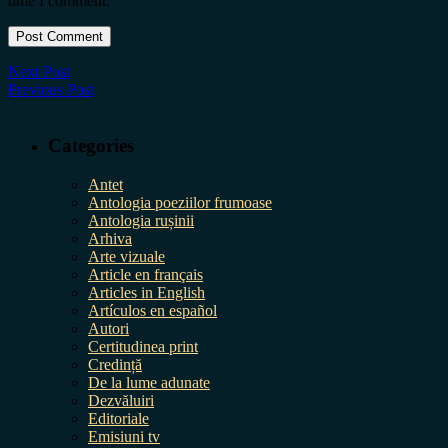
time I comment.
Next Post
Previous Post
Categories
Antet
Antologia poeziilor frumoase
Antologia rușinii
Arhiva
Arte vizuale
Article en français
Articles in English
Artículos en español
Autori
Certitudinea print
Credință
De la lume adunate
Dezvăluiri
Editoriale
Emisiuni tv