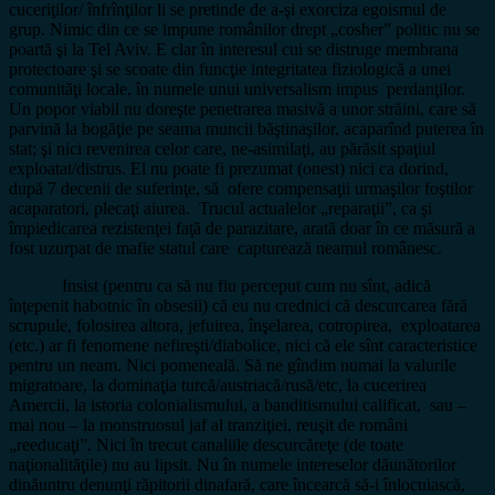
cuceriţilor/ înfrînţilor li se pretinde de a-şi exorciza egoismul de
grup. Nimic din ce se impune românilor drept „cosher” politic nu se
poartă şi la Tel Aviv. E clar în interesul cui se distruge membrana
protectoare şi se scoate din funcţie integritatea fiziologică a unei
comunităţi locale, în numele unui universalism impus perdanţilor.
Un popor viabil nu doreşte penetrarea masivă a unor străini, care să
parvină la bogăţie pe seama muncii băştinaşilor, acaparînd puterea în
stat; şi nici revenirea celor care, ne-asimilaţi, au părăsit spaţiul
exploatat/distrus. El nu poate fi prezumat (onest) nici ca dorind,
după 7 decenii de suferinţe, să ofere compensaţii urmaşilor foştilor
acaparatori, plecaţi aiurea. Trucul actualelor „reparaţii”, ca şi
împiedicarea rezistenţei faţă de parazitare, arată doar în ce măsură a
fost uzurpat de mafie statul care capturează neamul românesc.
Insist (pentru ca să nu fiu perceput cum nu sînt, adică
înţepenit habotnic în obsesii) că eu nu crednici că descurcarea fără
scrupule, folosirea altora, jefuirea, înşelarea, cotropirea, exploatarea
(etc.) ar fi fenomene nefireşti/diabolice, nici că ele sînt caracteristice
pentru un neam. Nici pomeneală. Să ne gîndim numai la valurile
migratoare, la dominaţia turcă/austriacă/rusă/etc, la cucerirea
Amercii, la istoria colonialismului, a banditismului calificat, sau –
mai nou – la monstruosul jaf al tranziţiei, reuşit de români
„reeducaţi”. Nici în trecut canaliile descurcăreţe (de toate
naţionalităţile) nu au lipsit. Nu în numele intereselor dăunătorilor
dinăuntru denunţi răpitorii dinafară, care încearcă să-i înlocuiască,