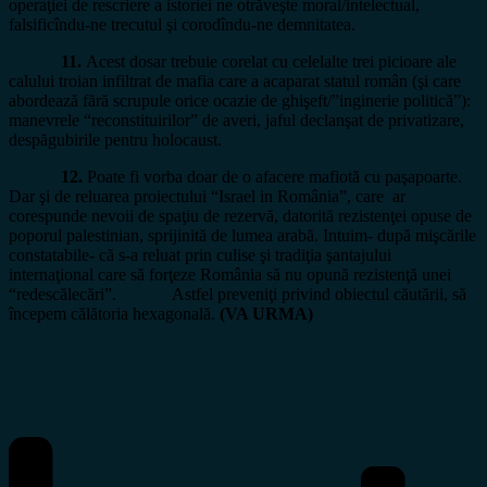
operaţiei de rescriere a istoriei ne otrăveşte moral/intelectual,
falsificîndu-ne trecutul şi corodîndu-ne demnitatea.
11.
Acest dosar trebuie corelat cu celelalte trei picioare ale
calului troian infiltrat de mafia care a acaparat statul român (şi care
abordează fără scrupule orice ocazie de ghişeft/”inginerie politică”):
manevrele “reconstituirilor” de averi, jaful declanşat de privatizare,
despăgubirile pentru holocaust.
12.
Poate fi vorba doar de o afacere mafiotă cu paşapoarte.
Dar şi de reluarea proiectului “Israel in România”, care ar
corespunde nevoii de spaţiu de rezervă, datorită rezistenţei opuse de
poporul palestinian, sprijinită de lumea arabă. Intuim- după mişcările
constatabile- că s-a reluat prin culise şi tradiţia şantajului
internaţional care să forţeze România să nu opună rezistenţă unei
“redescălecări”. Astfel preveniţi privind obiectul căutării, să
începem călătoria hexagonală.
(VA URMA)