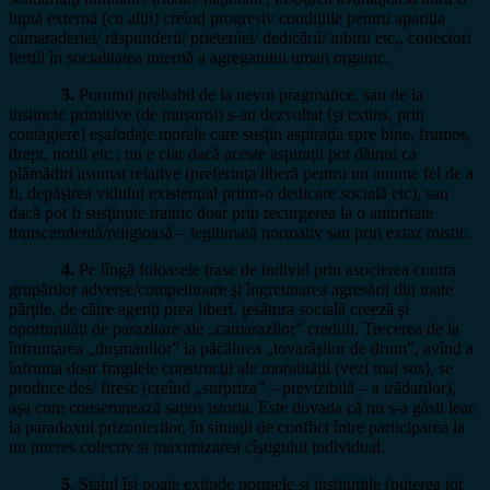
luptă externă (cu alţii) creînd progresiv condiţiile pentru apariţia
camaraderiei/ răspunderii/ prieteniei/ dedicării/ iubirii etc., conectori
fertili în socialitatea internă a agregatului uman organic.
3.
Pornind probabil de la nevoi pragmatice, sau de la
instincte primitive (de muşuroi) s-au dezvoltat (şi extins, prin
contagiere) eşafodaje morale care susţin aspiraţia spre bine, frumos,
drept, nobil etc.; nu e clar dacă aceste aspiraţii pot dăinui ca
plămădiri asumat relative (preferinţa liberă pentru un anume fel de a
fi, depăşirea vidului existenţial printr-o dedicare socială etc), sau
dacă pot fi susţinute trainic doar prin recurgerea la o autoritate
transcendentă/religioasă – legitimată normativ sau prin extaz mistic.
4.
Pe lîngă foloasele trase de individ prin asocierea contra
grupărilor adverse/competitoare şi îngreunarea agresării din toate
părţile, de către agenţi prea liberi, ţesătura socială creeză şi
oportunităţi de parazitare ale „camarazilor” creduli. Trecerea de la
înfruntarea „duşmanilor” la păcălirea „tovarăşilor de drum”, avînd a
înfrunta doar fragilele construcţii ale moralităţii (vezi mai sus), se
produce des/ firesc (creînd „surpriza” – previzibilă – a trădarilor),
aşa cum consemnează saţios istoria. Este dovada că nu s-a găsit leac
la paradoxul prizonierilor, în situaţii de conflict între participarea la
un interes colectiv si maximizarea cîştigului individual.
5
. Statul îşi poate extinde normele şi instituţiile (puterea tot