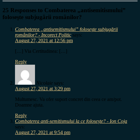
25 Responses to Combaterea „antisemitismului”
foloseşte subjugării românilor?
Combaterea „antisemitismului” foloseşte subjugării
românilor? - Incorect Politic
says:
August 27, 2021 at 12:56 pm
[…] Via Certitudinea: […]
Reply
Nicolaie
says:
August 27, 2021 at 3:29 pm
Multumesc. Va ofer suport concret din ceea ce am/pot.
Doamne ajuta.
Reply
Combaterea anti-semitismului la ce folosește? - Ion Coja
says:
August 27, 2021 at 9:54 pm