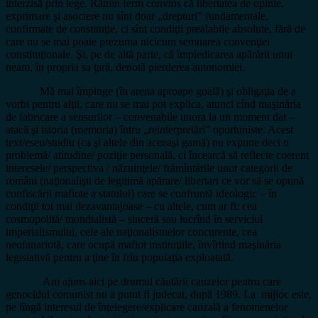
interzisă prin lege. Rămîn ferm convins că libertatea de opinie,
exprimare şi asociere nu sînt doar „drepturi” fundamentale,
confirmate de constituţie, ci sînt condiţii prealabile absolute, fără de
care nu se mai poate prezuma nicicum semnarea convenţiei
constituţionale. Şi, pe de altă parte, că împiedicarea apărării unui
neam, în propria sa ţară, denotă pierderea autonomiei.
Mă mai împinge (în arena aproape goală) şi obligaţia de a
vorbi pentru alţii, care nu se mai pot explica, atunci cînd maşinăria
de fabricare a sensurilor – convenabile unora la un moment dat –
atacă şi istoria (memoria) întru „reinterpretări” oportuniste. Acest
text/eseu/studiu (ca şi altele din aceeaşi gamă) nu expune deci o
problemă/ atitudine/ poziţie personală, ci încearcă să reflecte coerent
interesele/ perspectiva / năzuinţele/ frămîntările unor categorii de
români (naţionalişti de legitimă apărare/ libertari ce vor să se opună
confiscării mafiote a statului) care se confruntă ideologic – în
condiţii tot mai dezavantajoase – cu altele, cum ar fi: cea
cosmopolită/ mondialistă – sinceră sau lucrînd în serviciul
imperialismului, cele ale naţionalismelor concurente, cea
neofanariotă, care ocupă mafiot instituţiile, învîrtind maşinăria
legislativă pentru a ţine în frîu populaţia exploatată.
Am ajuns aici pe drumul căutării cauzelor pentru care
genocidul comunist nu a putut fi judecat, după 1989. La mijloc este,
pe lîngă interesul de înţelegere/explicare cauzală a fenomenelor