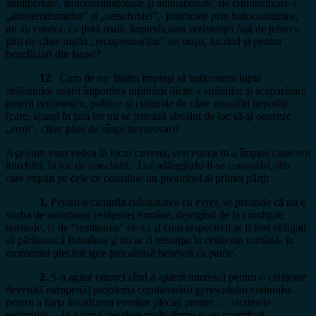
antilibertare, anticonstituţionale şi antinaţionale, de criminalizare a
„antisemitismului” şi „xenofobiei”, justificate prin holocaustizare,
nu au cumva, ca ţintă reală, împiedicarea rezistenţei faţă de jefurea
ţării de către mafia „recuperatorilor” securişti, lucrînd şi pentru
beneficiari din Israel?
12
. Cum de ne lăsăm împinşi să batjocorim lupta
străbunilor noştri împotriva infiltrării ilicite a străinilor şi acaparărării
puterii economice, politice şi culturale de către musafiri nepoftiţi
(care, ajunşi în ţara lor nu se jenează absolut de loc să-şi onoreze
„eroii”, chiar plini de sînge nevinovat)?
Aşa cum vom vedea la locul cuvenit, cercetarea m-a împins către noi
întrebări, în loc de concluzii. Lor adăugîndu-li-se constatări, din
care expun pe cele ce constitue un preambul al primei părţi:
1.
Pentru a camufla colonizarea cu evrei, se pretinde că nu e
vorba de acordarea cetăţeniei române, derogînd de la condiţiile
normale, ci de “restituirea” ei- ca şi cum respectivii ar fi fost obligaţi
să părăsească România şi nu ar fi renunţat la cetăţenia română- în
momentul plecării spre ţara aleasă benevol ca patrie.
2.
S-a agitat (atunci cînd a apărut interesul pentru o cetăţenie
devenită europenă) problema condamnării genocidului comunist-
pentru a forţa încadrarea evreilor plecaţi printre…. victimele
regimului… la a cărui instalare mulţi dintre ei au contribuit