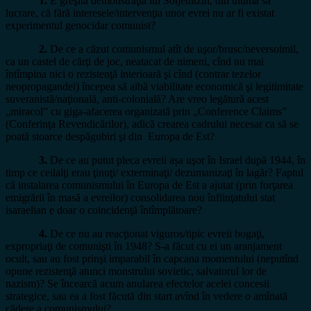
1.
E greşită demonstraţia lui Soljenitzin, din ultima sa
lucrare, că fără interesele/intervenţia unor evrei nu ar fi existat
experimentul genocidar comunist?
2.
De ce a căzut comunismul atît de uşor/brusc/neversoimil,
ca un castel de cărţi de joc, neatacat de nimeni, cînd nu mai
întîmpina nici o rezistenţă interioară şi cînd (contrar tezelor
neopropagandei) începea să aibă viabilitate economică şi legitimitate
suveranistă/naţională, anti-colonială? Are vreo legătură acest
„miracol” cu giga-afacerea organizată prin „Conference Claims”
(Conferinţa Revendicărilor), adică crearea cadrului necesar ca să se
poată stoarce despăgubiri şi din Europa de Est?
3.
De ce au putut pleca evreii așa uşor în Israel după 1944, în
timp ce ceilalţi erau ţinuţi/ exterminaţi/ dezumanizaţi în lagăr? Faptul
că instalarea comunismului în Europa de Est a ajutat (prin forţarea
emigrării în masă a evreilor) consolidarea nou înfiinţatului stat
isaraelian e doar o coincidenţă întîmplătoare?
4.
De ce nu au reacţionat viguros/tipic evreii bogaţi,
expropriaţi de comunişti în 1948? S-a făcut cu ei un aranjament
ocult, sau au fost prinşi imparabil în capcana momentului (neputînd
opune rezistenţă atunci monstrului sovietic, salvatorul lor de
nazism)? Se încearcă acum anularea efectelor acelei concesii
strategice, sau ea a fost făcută din start avînd în vedere o amînată
cădere a comunismului?