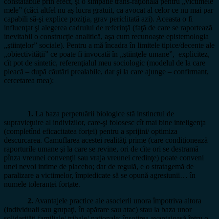
constatabile prin efect, şi o simpatie trans-raţională pentru „victimele
mele” (căci altfel nu aş lucra gratuit, ca avocat al celor ce nu mai par
capabili să-şi explice poziţia, grav periclitată azi). Aceasta o fi
influenţat şi alegerea cadrului de referinţă (faţă de care se raportează
inevitabil o construcţie analitică, aşa cum recunoaşte epistemologia
„ştiinţelor” sociale). Pentru a mă încadra în limitele tipice/decente ale
„obiectivităţii” ce poate fi invocată în „ştiinţele umane”, explicitez,
cît pot de sintetic, referenţialul meu sociologic (modelul de la care
pleacă – după căutări prealabile, dar şi la care ajunge – confirmant,
cercetarea mea):
1.
La baza perpetuării biologice stă instinctul de
supravieţuire al indivizilor, care-şi folosesc cît mai bine inteligenţa
(completînd eficacitatea forţei) pentru a sprijini/ optimiza
descurcarea. Camuflarea acestei realităţi prime (care condiţionează
raporturile umane şi la care se revine, ori de cîte ori se destramă
pînza vreunei convenţii sau vraja vreunei credinţe) poate conveni
unei nevoi intime de placebo; dar de regulă, e o stratagemă de
paralizare a victimelor, împiedicate să se opună agresiunii… în
numele toleranţei forţate.
2.
Avantajele practice ale asocierii unora împotriva altora
(individuali sau grupaţi, în apărare sau atac) stau la baza unor
solidarităţi familiale/ tribale/ naţionale; însoţirea avantajoasă întru o