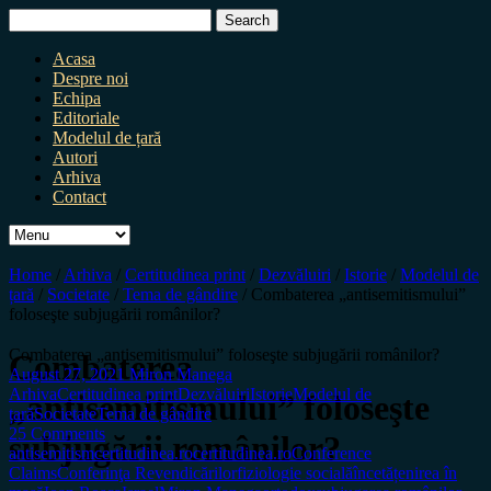
Search
for:
Acasa
Despre noi
Echipa
Editoriale
Modelul de țară
Autori
Arhiva
Contact
Home
/
Arhiva
/
Certitudinea print
/
Dezvăluiri
/
Istorie
/
Modelul de
țară
/
Societate
/
Tema de gândire
/
Combaterea „antisemitismului”
foloseşte subjugării românilor?
Combaterea „antisemitismului” foloseşte subjugării românilor?
Combaterea
August 27, 2021
Miron Manega
Arhiva
Certitudinea print
Dezvăluiri
Istorie
Modelul de
„antisemitismului” foloseşte
țară
Societate
Tema de gândire
25 Comments
subjugării românilor?
antisemitism
certitudinea.ro
certitudinea.ro
Conference
Claims
Conferinţa Revendicărilor
fiziologie socială
încetățenirea în