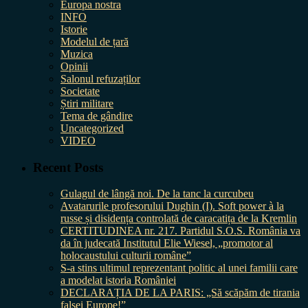
Europa nostra
INFO
Istorie
Modelul de țară
Muzica
Opinii
Salonul refuzaților
Societate
Știri militare
Tema de gândire
Uncategorized
VIDEO
Recent Posts
Gulagul de lângă noi. De la tanc la curcubeu
Avatarurile profesorului Dughin (I). Soft power à la
russe și disidența controlată de caracatița de la Kremlin
CERTITUDINEA nr. 217. Partidul S.O.S. România va
da în judecată Institutul Elie Wiesel, „promotor al
holocaustului culturii române”
S-a stins ultimul reprezentant politic al unei familii care
a modelat istoria României
DECLARAȚIA DE LA PARIS: „Să scăpăm de tirania
falsei Europe!”