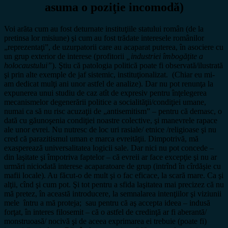
asuma o poziţie incomodă)
Voi arăta cum au fost deturnate instituţiile statului român (de la
pretinsa lor misiune) şi cum au fost trădate interesele românilor
„reprezentaţi”, de uzurpatorii care au acaparat puterea, în asociere cu
un grup exterior de interese (profitorii
„industriei îmbogăţite a
holocaustului”
). Ştiu că patologia politică poate fi observată/ilustrată
şi prin alte exemple de jaf sistemic, instituţionalizat. (Chiar eu mi-
am dedicat mulţi ani unor astfel de analize). Dar nu pot renunţa la
expunerea unui studiu de caz atît de expresiv pentru înţelegerea
mecanismelor degenerării politice a socialităţii/condiţiei umane,
numai ca să nu risc acuzaţii de „antisemitism” – pentru că demasc, o
dată cu găunoşenia condiţiei noastre colective, şi manevrele rapace
ale unor evrei. Nu nutresc de loc uri rasiale/ etnice /religioase şi nu
cred că parazitismul uman e marca evreităţii. Dimpotrivă, mă
exasperează universalitatea logicii sale. Dar nici nu pot concede –
din laşitate şi împotriva faptelor – că evreii ar face excepţie şi nu ar
urmări niciodată interese acaparatoare de grup (intrînd în cîrdăşie cu
mafii locale). Au făcut-o de mult şi o fac eficace, la scară mare. Ca şi
alţii, cînd şi cum pot. Şi tot pentru a sfida laşitatea mai precizez că nu
mă pretez, în această introducere, la semnalarea intenţiilor şi viziunii
mele întru a mă proteja; sau pentru că aş accepta ideea – indusă
forţat, în interes filosemit – că o astfel de credinţă ar fi aberantă/
monstruoasă/ nocivă şi de aceea exprimarea ei trebuie (poate fi)