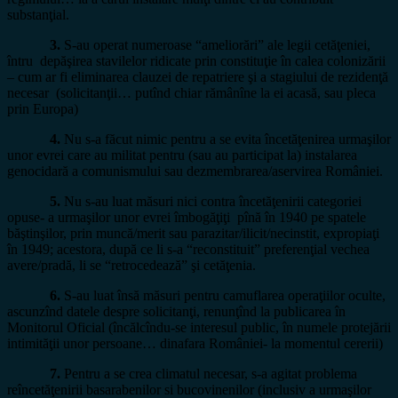
substanţial.
3.
S-au operat numeroase “ameliorări” ale legii cetăţeniei,
întru depăşirea stavilelor ridicate prin constituţie în calea colonizării
– cum ar fi eliminarea clauzei de repatriere şi a stagiului de rezidenţă
necesar (solicitanţii… putînd chiar rămânîne la ei acasă, sau pleca
prin Europa)
4.
Nu s-a făcut nimic pentru a se evita încetăţenirea urmaşilor
unor evrei care au militat pentru (sau au participat la) instalarea
genocidară a comunismului sau dezmembrarea/aservirea României.
5.
Nu s-au luat măsuri nici contra încetăţenirii categoriei
opuse- a urmaşilor unor evrei îmbogăţiţi pînă în 1940 pe spatele
băştinşilor, prin muncă/merit sau parazitar/ilicit/necinstit, expropiaţi
în 1949; acestora, după ce li s-a “reconstituit” preferenţial vechea
avere/pradă, li se “retrocedează” şi cetăţenia.
6.
S-au luat însă măsuri pentru camuflarea operaţiilor oculte,
ascunzînd datele despre solicitanţi, renunţînd la publicarea în
Monitorul Oficial (încălcîndu-se interesul public, în numele protejării
intimităţii unor persoane… dinafara României- la momentul cererii)
7.
Pentru a se crea climatul necesar, s-a agitat problema
reîncetăţenirii basarabenilor si bucovinenilor (inclusiv a urmaşilor