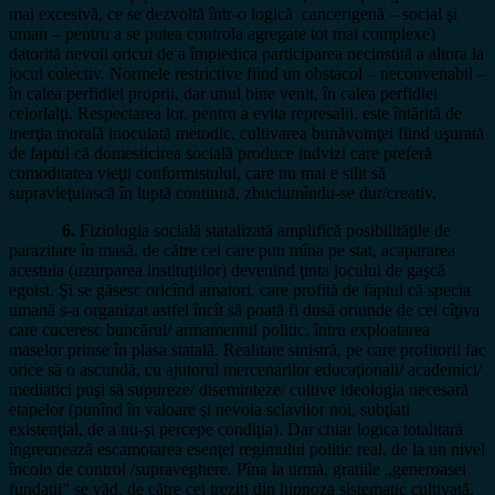
mai excesivă, ce se dezvoltă într-o logică cancerigenă – social şi
uman – pentru a se putea controla agregate tot mai complexe)
datorită nevoii oricui de a împiedica participarea necinstită a altora la
jocul colectiv. Normele restrictive fiind un obstacol – neconvenabil –
în calea perfidiei proprii, dar unul bine venit, în calea perfidiei
celorlalţi. Respectarea lor, pentru a evita represalii, este întărită de
inerţia morală inoculată metodic, cultivarea bunăvoinţei fiind uşurată
de faptul că domesticirea socială produce indvizi care preferă
comoditatea vieţii conformistului, care nu mai e silit să
supravieţuiască în luptă continuă, zbuciumîndu-se dur/creativ.
6.
Fiziologia socială statalizată amplifică posibilităţile de
parazitare în masă, de către cei care pun mîna pe stat, acapararea
acestuia (uzurparea instituţiilor) devenind ţinta jocului de gaşcă
egoist. Şi se găsesc oricînd amatori, care profită de faptul că specia
umană s-a organizat astfel încît să poată fi dusă oriunde de cei cîţiva
care cuceresc buncărul/ armamentul politic, întru exploatarea
maselor prinse în plasa statală. Realitate sinistră, pe care profitorii fac
orice să o ascundă, cu ajutorul mercenarilor educaţionali/ academici/
mediatici puşi să supureze/ diseminteze/ cultive ideologia necesară
etapelor (punînd în valoare şi nevoia sclavilor noi, subţiati
existenţial, de a nu-şi percepe condiţia). Dar chiar logica totalitară
îngreunează escamotarea esenţei regimului politic real, de la un nivel
încolo de control /supraveghere. Pîna la urmă, gratiile „generoasei
fundaţii” se văd, de către cei treziţi din hipnoza sistematic cultivată.