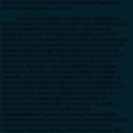
dacă nu cad cu ei la înţelegere (cele două categorii împletindu-şi
manevrele, întru spolierea victimelor).
Şi cum ar putea fi altfel, din moment ce victoria speciei
umane s-a bazat pe exploatarea celorlalte fiinţe, folosite nemilos, ca
resurse? Navigăm cu privirea spre stele… pe un ocean de
determinări meschine. Dacă omul ar corespunde imaginii sale
edulocrate, nu ar bate pasul pe loc, de milenii. Toţi ne zbatem tragic
în ringul luptei pentru supravieţuire, împăcînd cum putem nevoile
pragmatice/egoiste cu reguli de joc acceptate convenţional sau
asumate moral. Şi cei mai tari cîştigă războiul, chiar şi pe acela de
sens. Cultura ţese ţinte nobile, încearcă să învingă gravitaţia
egocentrică. Dar istoria… reflectă necruţător lupta indivizilor,
autonomi sau asociaţi în familii, triburi, popoare. E o realitate
universală, atît de evidentă, încît pare ridicol să o formulezi, ca
prevenire împotriva unor potenţiale acuzaţii de reducţionism. În
această postură penibilă ne-a adus însă totalitarismul actual: avem
voie să vorbim de manevrele combative/ competiţionale, de
acaparare a cît mai multă bogăţie şi putere a oricărei alte
grupări/categorii umane („clasă”- de exemplu)… cu excepţia
evreilor (a unor evrei), la care… este interzis să
vedem/semnalăm/presupunem existenţa unor interese/acţiuni
colective de acaparare. Şi pentru ca această cenzură specială să nu-şi
mai indice precis sursa/rolul, se face un pas spre înnecarea
conştiinţelor corodate de aberaţii, pretinzîndu-se membrilor unui