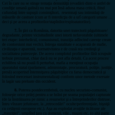
Cei în care nu se stinge tentaţia demnităţii (evadării dintr-o astfel de
condiţie umană galină) nu mai pot însă aduna masa critică, fiind
cufundaţi între supuşii consimţători, resemnaţi sau intimidaţi de
măsurile de castrare (cum ar fi interdicţia de a urî categorii umane …
deci şi pe aceea a profitorilor/stapînilor/exploatatorilor).
7.
În ţări ca România, datorita unei traiectorii păgubitoare/
degradante, printre vicisitudinile unei istorii nefavorabile (ultimele
trei etape: interbelicul, comunismul, tranziţia adîncind carenţe create
de contorsiuni mai vechi), întrega statalitate e acaparată de mafie,
civilizaţia e aparentă, normativitatea e de crasă rea credinţă şi
socialitatea putrezeşte. De aceea complotul profitorilor fără scrupule
trebuie prezumat, chiar dacă nu se pot afla detalii. Ca acest proces/
echilibru să nu poată fi perturbat, mafia a menţinut ocupaţia
aparatului statal (parlament, administaţie, procuratură, poliţie, justiţie,
presă) acoperind întemniţarea păgubiţilor cu farsa democratică şi
folosind mercenari instrumentalizaţi conform unor metode exersate
în lagăr sau preluate din occident.
8.
Puterea postdecembristă, cu nucleu securisto-comunist,
foloseşte orice prilej pentru a se hrăni pe seama populaţiei capturate
(de la înstrăinarea pe nimic a resurselor şi a întreprinderilor distruse,
întru vînzare jefuitoare, la „retrocedări” oculte/perferenţiale, bişniţă
cu cetăţenii europene etc.). Aşa au explodat avuţiile ticăloase ale
„tranziţiei”, umplînd ţara cu domenii, vile , maşini etc. (o altă parte