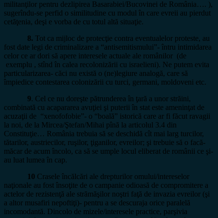
militanţilor pentru dezlipirea Basarabiei/Bucovinei de România…. ),
sugerîndu-se perfid o similitudine cu modul în care evreii au pierdut
cetăţenia, deşi e vorba de cu totul altă situaţie.
8.
Tot ca mijloc de protecţie contra eventualelor proteste, au
fost date legi de criminalizare a “antisemitismului”- întru intimidarea
celor ce ar dori să apere interesele actuale ale românilor (de
exemplu , stînd în calea recolonizării cu israelieni). Ne putem evita
particularizarea- căci nu există o (ne)legiure analogă, care să
împiedice contestarea colonizării cu turci, germani, moldoveni etc.
9
. Cel ce nu doreşte pătrunderea în ţară a unor străini,
combinată cu acapararea avuţiei şi puterii în stat este ameninţat de
acuzaţii de “xenofofobie”- o “boală” istorică care ar fi făcut ravagii
la noi, de la Mircea/Ştefan/Mihai pînă la articolul 3.4 din
Constituţie… România trebuia să se deschidă cît mai larg turcilor,
tătarilor, austriecilor, ruşilor, ţiganilor, evreilor; şi trebuie să o facă-
măcar de acum încolo, ca să se umple locul eliberat de românii ce şi-
au luat lumea în cap.
10
Crasele încălcări ale drepturilor omului/intereselor
naţionale au fost însoţite de o campanie odioasă de compromitere a
actelor de rezistenţă ale strămăşilor noştri faţă de invazia evreilor (şi
a altor musafiri nepoftiţi)- pentru a se descuraja orice paralelă
incomodantă. Dincolo de mizele/interesele practice, parşivia