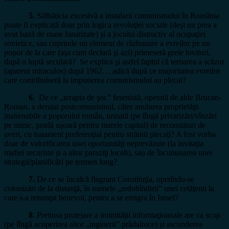
5.
Sălbăticia excesivă a instalarii comunismului în România
poate fi explicată doar prin logica revoluţiei sociale (deşi nu prea a
avut bază de mase fanatizate) și a jocului distructiv al ocupaţiei
sovietice, sau cuprinde un element de răzbunare a evreilor pe un
popor de la care (aşa cum declară şi azi) primeseră grele lovituri,
după o luptă seculară? Se explica şi astfel faptul că teroarea a scăzut
(aparent miraculos) după 1962… adică după ce majoritatea evreilor
care contribuiseră la impunerea comunismului au plecat?
6.
De ce „terapia de şoc” fesenistă, operată de alde Brucan-
Roman, a deraiat postcomunismul, către anularea proprietăţii
inalienabile a poporului român, urmată (pe lîngă privatizări/vînzări
pe nimic, pradă uşoară pentru marele capital) de reconstituri de
averi, cu tratament preferenţial pentru străinii plecaţi? A fost vorba
doar de valorificarea unei oportunităţi neprevăzute (la invitaţia
mafiei securiste şi a altor paraziţi locali), sau de încununarea unei
strategii/planificări pe termen lung?
7.
De ce se încalcă flagrant Constituţia, operîndu-se
colonizări de la distanţă, în numele „redobîndirii” unei cetăţenii la
care s-a renunţat benevol, pentru a se emigra în Israel?
8
. Pretinsa protejare a intimităţii informaţioanale are ca scop
(pe lîngă acoperirea altor „inginerii” prădalnice) şi ascunderea