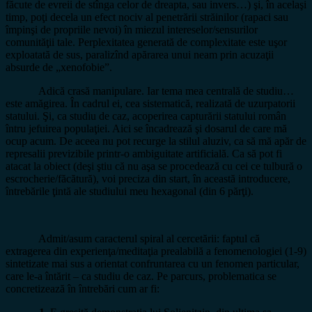
făcute de evreii de stînga celor de dreapta, sau invers…) şi, în acelaşi
timp, poţi decela un efect nociv al penetrării străinilor (rapaci sau
împinşi de propriile nevoi) în miezul intereselor/sensurilor
comunităţii tale. Perplexitatea generată de complexitate este uşor
exploatată de sus, paralizînd apărarea unui neam prin acuzaţii
absurde de „xenofobie”.
Adică crasă manipulare. Iar tema mea centrală de studiu…
este amăgirea. În cadrul ei, cea sistematică, realizată de uzurpatorii
statului. Şi, ca studiu de caz, acoperirea capturării statului român
întru jefuirea populaţiei. Aici se încadrează şi dosarul de care mă
ocup acum. De aceea nu pot recurge la stilul aluziv, ca să mă apăr de
represalii previzibile printr-o ambiguitate artificială. Ca să pot fi
atacat la obiect (deşi ştiu că nu aşa se procedează cu cei ce tulbură o
escrocherie/făcătură), voi preciza din start, în această introducere,
întrebările ţintă ale studiului meu hexagonal (din 6 părţi).
Admit/asum caracterul spiral al cercetării: faptul că
extragerea din experienţa/meditaţia prealabilă a fenomenologiei (1-9)
sintetizate mai sus a orientat confruntarea cu un fenomen particular,
care le-a întărit – ca studiu de caz. Pe parcurs, problematica se
concretizează în întrebări cum ar fi: