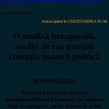
masă
Ioan Roșca
Israel
Miron Manega
ortodox
subjugarea românilor
Autor: IOAN ROȘCA
Articol apărut în CERTITUDINEA Nr. 94
O analiză hexagonală,
studiu de caz privind
condiţia noastră politică
INTRODUCERE
Precizare privind viziunea
folosită/confirmată (impusă de repulsia
faţă de amăgire, nu de teama de a-mi