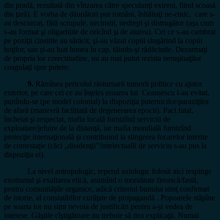
din pradă, rezultată din vînzarea către speculanţi externi, fiind scoasă
din ţară). E vorba de dăunători pur români, înhăitaţi ne-etnic, care s-
au descurcat, fără scrupule, necinstit, nedrept şi distrugător (aşa cum
s-au format şi oligarhiile de oricînd şi de aiurea). Cei ce s-au cambrat
pe poziţii cinsitite au sărăcit, şi-au văzut copiii slugărind la copiii
hoţilor, sau şi-au luat lumea în cap, tăindu-şi rădăcinile. Dezarmaţi
de propria lor corectitudine, nu au mai putut rezista neruşinaţilor
coagulaţi spre putere.
9.
Rămînea pericolul răsturnarii tumorii politice cu ajutor
exterior, pe care cei ce au înţeles eroarea lui Ceaușescu l-au evitat,
punîndu-se (pe model colonial) la dispoziţia puternicilor/paraziţilor
de afară (manevră facilitată de degenerarea epocii). Pact fatal,
încheiat şi respectat, mafia locală furnizînd serviciii de
exploatare/jefuire de la distanţă, iar mafia mondială furnizînd
protecţie internaţională şi contribuind la stingerea focarelor interne
de contestaţie (căci „disidenţii”/intelectualii de serviciu s-au pus la
dispoziţia ei).
La nivel antropologic, reperul axiologic folosit aici respinge
exotismul şi exaltarea etică, asumînd o moralitate firească/fastă,
pentru comunităţile organice, adică criteriul bunului simţ confirmat
de istorie, al constatărilor curăţate de propagandă . Popoarele stăpîne
pe soarta lor nu simt nevoia de justificări pentru a-şi vedea de
interese. Găştile cîştigătoare nu trebuie să dea explicaţii. Numai