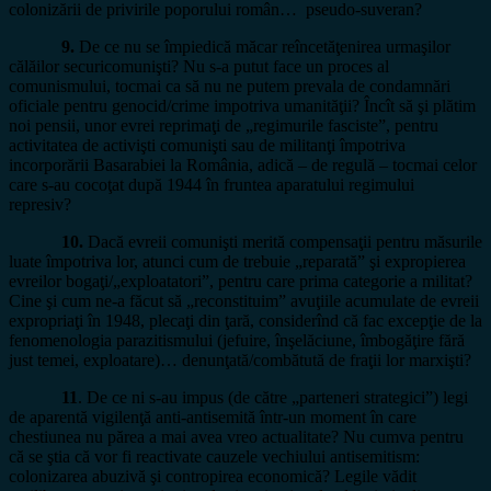
colonizării de privirile poporului român… pseudo-suveran?
9.
De ce nu se împiedică măcar reîncetăţenirea urmaşilor
călăilor securicomunişti? Nu s-a putut face un proces al
comunismului, tocmai ca să nu ne putem prevala de condamnări
oficiale pentru genocid/crime impotriva umanităţii? Încît să şi plătim
noi pensii, unor evrei reprimaţi de „regimurile fasciste”, pentru
activitatea de activişti comunişti sau de militanţi împotriva
incorporării Basarabiei la România, adică – de regulă – tocmai celor
care s-au cocoţat după 1944 în fruntea aparatului regimului
represiv?
10.
Dacă evreii comunişti merită compensaţii pentru măsurile
luate împotriva lor, atunci cum de trebuie „reparată” şi expropierea
evreilor bogaţi/„exploatatori”, pentru care prima categorie a militat?
Cine şi cum ne-a făcut să „reconstituim” avuţiile acumulate de evreii
expropriaţi în 1948, plecaţi din ţară, considerînd că fac excepţie de la
fenomenologia parazitismului (jefuire, înşelăciune, îmbogăţire fără
just temei, exploatare)… denunţată/combătută de fraţii lor marxişti?
11
. De ce ni s-au impus (de către „parteneri strategici”) legi
de aparentă vigilenţă anti-antisemită într-un moment în care
chestiunea nu părea a mai avea vreo actualitate? Nu cumva pentru
că se ştia că vor fi reactivate cauzele vechiului antisemitism:
colonizarea abuzivă şi contropirea economică? Legile vădit