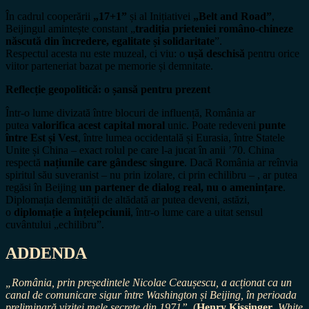
În cadrul cooperării
„17+1”
și al Inițiativei
„Belt and Road”
,
Beijingul amintește constant „
tradiția prieteniei româno-chineze
născută din încredere, egalitate și solidaritate
”.
Respectul acesta nu este muzeal, ci viu: o
ușă deschisă
pentru orice
viitor parteneriat bazat pe memorie și demnitate.
Reflecție geopolitică: o șansă pentru prezent
Într-o lume divizată între blocuri de influență, România ar
putea
valorifica acest capital moral
unic. Poate redeveni
punte
între Est și Vest
, între lumea occidentală și Eurasia, între Statele
Unite și China – exact rolul pe care l-a jucat în anii ’70. China
respectă
națiunile care gândesc singure
. Dacă România ar reînvia
spiritul său suveranist – nu prin izolare, ci prin echilibru – , ar putea
regăsi în Beijing
un partener de dialog real, nu o amenințare
.
Diplomația demnității de altădată ar putea deveni, astăzi,
o
diplomație a înțelepciunii
, într-o lume care a uitat sensul
cuvântului „echilibru”.
ADDENDA
„România, prin președintele Nicolae Ceaușescu, a acționat ca un
canal de comunicare sigur între Washington și Beijing, în perioada
preliminară vizitei mele secrete din 1971”.
(
Henry Kissinger
,
White