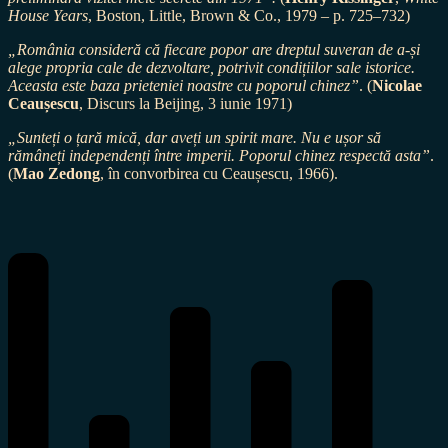
House Years
, Boston, Little, Brown & Co., 1979 – p. 725–732)
„România consideră că fiecare popor are dreptul suveran de a-și
alege propria cale de dezvoltare, potrivit condițiilor sale istorice.
Aceasta este baza prieteniei noastre cu poporul chinez”
. (
Nicolae
Ceaușescu
, Discurs la Beijing, 3 iunie 1971)
„Sunteți o țară mică, dar aveți un spirit mare. Nu e ușor să
rămâneți independenți între imperii. Poporul chinez respectă asta”
.
(
Mao Zedong
, în convorbirea cu Ceaușescu, 1966).