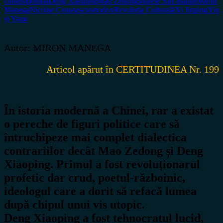
contemporană
Deng Xiaoping
Mao Zedong
Marele Salt Înainte
Miron
Manega
Nicolae Ceaușescu
ortodox
Revoluția Culturală
Xi Jinping
Yin
și Yang
Autor: MIRON MANEGA
Articol apărut în CERTITUDINEA Nr. 199
În istoria modernă a Chinei, rar a existat
o pereche de figuri politice care să
întruchipeze mai complet
dialectica
contrariilor
decât
Mao Zedong
și
Deng
Xiaoping
. Primul a fost revoluționarul
profetic dar crud, poetul-războinic,
ideologul care a dorit să refacă lumea
după chipul unui vis utopic.
Deng Xiaoping a fost tehnocratul lucid,