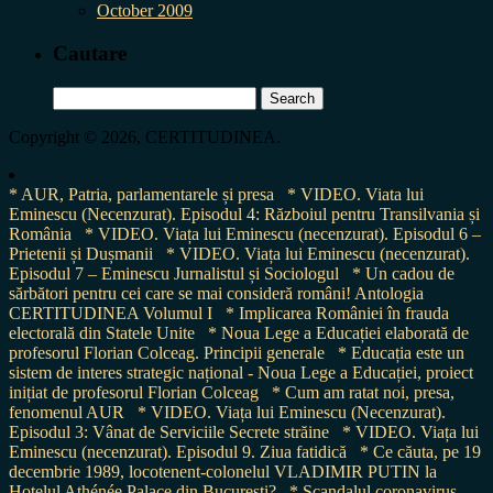
October 2009
Cautare
Search
for:
Copyright © 2026, CERTITUDINEA.
* AUR, Patria, parlamentarele și presa
* VIDEO. Viata lui
Eminescu (Necenzurat). Episodul 4: Războiul pentru Transilvania și
România
* VIDEO. Viața lui Eminescu (necenzurat). Episodul 6 –
Prietenii și Dușmanii
* VIDEO. Viața lui Eminescu (necenzurat).
Episodul 7 – Eminescu Jurnalistul și Sociologul
* Un cadou de
sărbători pentru cei care se mai consideră români! Antologia
CERTITUDINEA Volumul I
* Implicarea României în frauda
electorală din Statele Unite
* Noua Lege a Educației elaborată de
profesorul Florian Colceag. Principii generale
* Educația este un
sistem de interes strategic național - Noua Lege a Educației, proiect
inițiat de profesorul Florian Colceag
* Cum am ratat noi, presa,
fenomenul AUR
* VIDEO. Viața lui Eminescu (Necenzurat).
Episodul 3: Vânat de Serviciile Secrete străine
* VIDEO. Viața lui
Eminescu (necenzurat). Episodul 9. Ziua fatidică
* Ce căuta, pe 19
decembrie 1989, locotenent-colonelul VLADIMIR PUTIN la
Hotelul Athénée Palace din București?
* Scandalul coronavirus