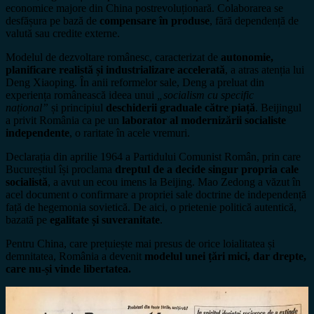
economice majore din China postrevoluționară. Colaborarea se
desfășura pe bază de
compensare în produse
, fără dependență de
valută sau credite externe.
Modelul de dezvoltare românesc, caracterizat de
autonomie,
planificare realistă și industrializare accelerată
, a atras atenția lui
Deng Xiaoping. În anii reformelor sale, Deng a preluat din
experiența românească ideea unui
„socialism cu specific
național”
și principiul
deschiderii graduale către piață
. Beijingul
a privit România ca pe un
laborator al modernizării socialiste
independente
, o raritate în acele vremuri.
Declarația din aprilie 1964 a Partidului Comunist Român, prin care
Bucureștiul își proclama
dreptul de a decide singur propria cale
socialistă
, a avut un ecou imens la Beijing. Mao Zedong a văzut în
acel document o confirmare a propriei sale doctrine de independență
față de hegemonia sovietică. De aici, o prietenie politică autentică,
bazată pe
egalitate și suveranitate
.
Pentru China, care prețuiește mai presus de orice loialitatea și
demnitatea, România a devenit
modelul unei țări mici, dar drepte,
care nu-și vinde libertatea.