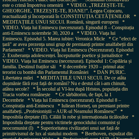
este o crimă împotriva omenirii
* VIDEO. „TREZEȘTE-TE,
GHEORGHE, TREZEȘTE-TE, IOANE!”. Legea Cojocaru,
reactualizată și încorporată în CONSTITUȚIA CETĂȚENILOR
*
MEDITAȚIILE UNUI SECUI. Românii, singurii europeni
*
VIDEO. Viața lui Eminescu (necenzurat). Episodul 8 – Conspirația
anti-Eminescu noiembrie 30, 2020 a
* VIDEO. Viața lui
Eminescu. Episodul 5. Marea iubire: Veronica Micle
* Ce "efect de
țară" ar avea prezența unui grup de premianți printre analfabeții din
Parlament?
* VIDEO. Viața lui Eminescu (Necenzurat). Episodul
2. Exuberanța adolescenței. Începuturile poetice și jurnalistice
*
VIDEO. Viața lui Eminescu (necenzurat). Episodul 1: Copilăria și
familia. Destinul fraților săi
* 8 decembrie 1920 – primul atac
terorist cu bombă din Parlamentul României
* DAN PURIC.
Libertatea milei
* MEDITAȚIILE UNUI SECUI. De ce atâta
dușmănie fără rost față de români? Nu e destul cât i-am chinuit,
atâtea secole?
* În secolul al VI-lea după Hristos, populația din
Tracia vorbea românește
* Ce sărbătorim, de fapt, la 1
Decembrie
* Viața lui Eminescu (necenzurat). Episodul 8 –
Conspirația anti-Eminescu
* Iuliean Horneț, un premiant printre
analfabeți. „Profesioniștii – AUR-ul Neamului Românesc”
*
Imposibila dreptate (II). Călăii în robe și internaționala ticăloșilor
*
Imposibila dreptate pentru victimele genocidului comunist și
neocomunist (I)
* Superioritatea civilizației unui sat față de
primitivismul de lux al statului modern
* Beethoven, expulzat din