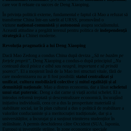
care vor fi reluate cu succes de Deng Xiaoping.
În privința politicii externe, fundamental e faptul că Mao a refuzat să
transforme China într-un satelit al URSS, promovând o
viziune
național-comunistă
și
autonomă
asupra socialismului.
Această atitudine a pregătit terenul pentru politica de
independență
strategică
a Chinei moderne.
Revoluția pragmatică a lui Deng Xiaoping
Dacă Mao Zedong a condus China după deviza
„Să ne bazăm pe
forțele proprii”
, Deng Xiaoping a condus-o după principiul
„Nu
contează dacă pisica e albă sau neagră, important e să prindă
șoareci”
. El a moștenit însă de la Mao trei structuri vitale, fără de
care modernizarea nu ar fi fost posibilă:
statul centralizat și
unificat
,
cultura mobilizării colective
și
mitul egalității și al
demnității naționale
. Mao a distrus economia, dar a lăsat
scheletul
unui stat puternic
. Deng a dat carne și viață acelui schelet. El a
introdus reformă treptată și descentralizare economică, încurajând
inițiativa individuală, ceea ce a dus la prosperitate materială și
stabilitate social, iar în plan cultural a dus o politică de reabilitare a
valorilor confucianiste și a meritocrației tradiționale, dar și a
universităților, a încurajat și a susținut trimiterea studenților în
străinătate. A permis deschiderea către Occident (SUA, Japonia,
Europa) și investițiile străine, în zone economice speciale