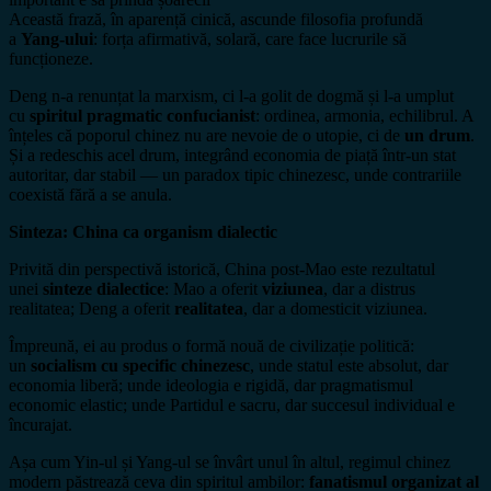
Această frază, în aparență cinică, ascunde filosofia profundă
a
Yang-ului
: forța afirmativă, solară, care face lucrurile să
funcționeze.
Deng n-a renunțat la marxism, ci l-a golit de dogmă și l-a umplut
cu
spiritul pragmatic confucianist
: ordinea, armonia, echilibrul. A
înțeles că poporul chinez nu are nevoie de o utopie, ci de
un drum
.
Și a redeschis acel drum, integrând economia de piață într-un stat
autoritar, dar stabil — un paradox tipic chinezesc, unde contrariile
coexistă fără a se anula.
Sinteza: China ca organism dialectic
Privită din perspectivă istorică, China post-Mao este rezultatul
unei
sinteze dialectice
: Mao a oferit
viziunea
, dar a distrus
realitatea; Deng a oferit
realitatea
, dar a domesticit viziunea.
Împreună, ei au produs o formă nouă de civilizație politică:
un
socialism cu specific chinezesc
, unde statul este absolut, dar
economia liberă; unde ideologia e rigidă, dar pragmatismul
economic elastic; unde Partidul e sacru, dar succesul individual e
încurajat.
Așa cum Yin-ul și Yang-ul se învârt unul în altul, regimul chinez
modern păstrează ceva din spiritul ambilor:
fanatismul organizat al