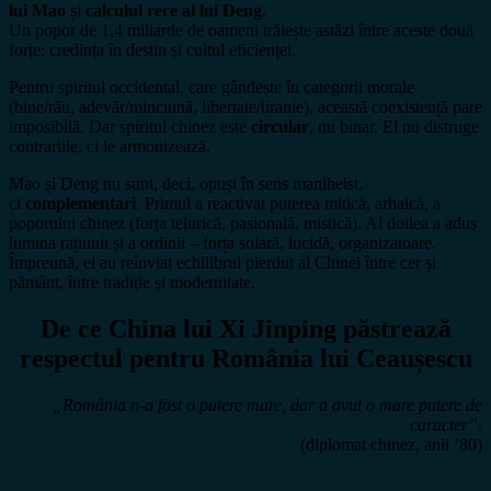
lui Mao
și
calculul rece al lui Deng
.
Un popor de 1,4 miliarde de oameni trăiește astăzi între aceste două
forțe: credința în destin și cultul eficienței.
Pentru spiritul occidental, care gândește în categorii morale
(bine/rău, adevăr/minciună, libertate/tiranie), această coexistență pare
imposibilă. Dar spiritul chinez este
circular
, nu binar. El nu distruge
contrariile, ci le armonizează.
Mao și Deng nu sunt, deci, opuși în sens maniheist,
ci
complementari
. Primul a reactivat puterea mitică, arhaică, a
poporului chinez (forța telurică, pasională, mistică). Al doilea a adus
lumina rațiunii și a ordinii – forța solară, lucidă, organizatoare.
Împreună, ei au reînviat echilibrul pierdut al Chinei între cer și
pământ, între tradiție și modernitate.
De ce China lui Xi Jinping păstrează
respectul pentru România lui Ceaușescu
„România n-a fost o putere mare, dar a avut o mare putere de
caracter”
.
(diplomat chinez, anii ’80)