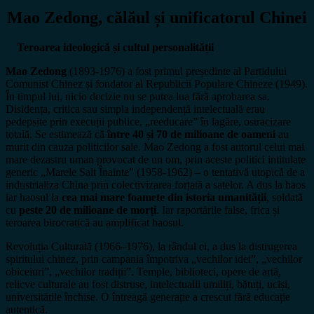
Mao Zedong, călăul și unificatorul Chinei
Teroarea ideologică și cultul personalității
Mao Zedong
(1893-1976) a fost primul președinte al Partidului
Comunist Chinez și fondator al Republicii Populare Chineze (1949).
În timpul lui, nicio decizie nu se putea lua fără aprobarea sa.
Disidența, critica sau simpla independență intelectuală erau
pedepsite prin execuții publice, „reeducare” în lagăre, ostracizare
totală. Se estimează că
între 40 și 70 de milioane de oameni
au
murit din cauza politicilor sale. Mao Zedong a fost autorul celui mai
mare dezastru uman provocat de un om, prin aceste politici intitulate
generic „Marele Salt Înainte” (1958-1962) – o tentativă utopică de a
industrializa China prin colectivizarea forțată a satelor. A dus la haos
iar haosul la
cea mai mare foamete din istoria umanității
, soldată
cu
peste 20 de milioane de morți
. Iar raportările false, frica și
teroarea birocratică au amplificat haosul.
Revoluția Culturală (1966–1976), la rândul ei, a dus la distrugerea
spiritului chinez, prin campania împotriva „vechilor idei”, „vechilor
obiceiuri”, „vechilor tradiții”. Temple, biblioteci, opere de artă,
relicve culturale au fost distruse, intelectualii umiliți, bătuți, uciși,
universitățile închise. O întreagă generație a crescut fără educație
autentică.