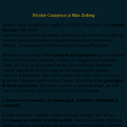
Nicolae Ceaușescu și Mao Zedong
Pentru China, izolată și în conflict cu URSS, România a fost
puntea
discretă
către lume.
Faptul că o țară mică, socialistă, a putut juca un asemenea rol într-un
moment global de tensiune a impresionat profund conducerea
chineză. Acea memorie încă lucrează în favoarea României.
România s-a numărat printre
primele țări europene
care au susținut
revenirea Republicii Populare Chineze în Organizația Națiunilor
Unite. În 1971, la momentul votului care a restabilit drepturile
Chinei, diplomații de la Beijing au menționat public sprijinul
constant al României. Într-o perioadă în care multe state se temeau
să sfideze blocajul american pro-Taiwan, România a ales
principiul
în locul interesului
. Iar China, care are o memorie lungă, nu uită
cine i-a fost alături atunci când lumea i-a întors spatele.
Cooperarea economică și tehnologică. Afinitatea spirituală și
culturală
În plan economic, relațiile româno-chineze din anii ’60–’80 au
fost
bazate pe respect și reciprocitate
. România a oferit expertiză
tehnică, ingineri și echipamente industriale pentru primele obiective