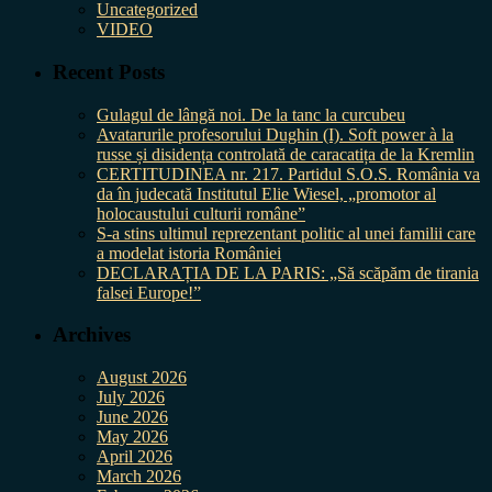
Uncategorized
VIDEO
Recent Posts
Gulagul de lângă noi. De la tanc la curcubeu
Avatarurile profesorului Dughin (I). Soft power à la
russe și disidența controlată de caracatița de la Kremlin
CERTITUDINEA nr. 217. Partidul S.O.S. România va
da în judecată Institutul Elie Wiesel, „promotor al
holocaustului culturii române”
S-a stins ultimul reprezentant politic al unei familii care
a modelat istoria României
DECLARAȚIA DE LA PARIS: „Să scăpăm de tirania
falsei Europe!”
Archives
August 2026
July 2026
June 2026
May 2026
April 2026
March 2026