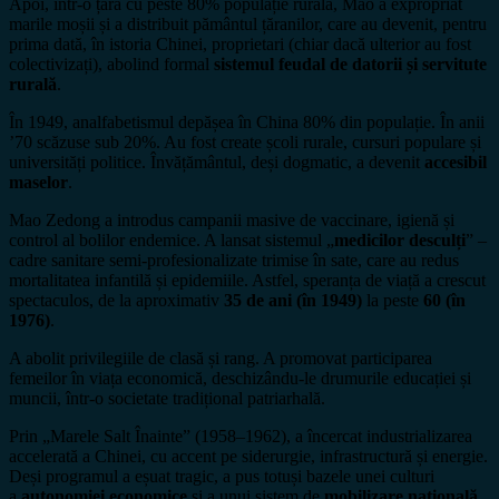
Apoi, într-o țară cu peste 80% populație rurală, Mao a expropriat
marile moșii și a distribuit pământul țăranilor, care au devenit, pentru
prima dată, în istoria Chinei, proprietari (chiar dacă ulterior au fost
colectivizați), abolind formal
sistemul feudal de datorii și servitute
rurală
.
În 1949, analfabetismul depășea în China 80% din populație. În anii
’70 scăzuse sub 20%. Au fost create școli rurale, cursuri populare și
universități politice. Învățământul, deși dogmatic, a devenit
accesibil
maselor
.
Mao Zedong a introdus campanii masive de vaccinare, igienă și
control al bolilor endemice. A lansat sistemul „
medicilor desculți
” –
cadre sanitare semi-profesionalizate trimise în sate, care au redus
mortalitatea infantilă și epidemiile. Astfel, speranța de viață a crescut
spectaculos, de la aproximativ
35 de ani (în 1949)
la peste
60 (în
1976)
.
A abolit privilegiile de clasă și rang. A promovat participarea
femeilor în viața economică, deschizându-le drumurile educației și
muncii, într-o societate tradițional patriarhală.
Prin „Marele Salt Înainte” (1958–1962), a încercat industrializarea
accelerată a Chinei, cu accent pe siderurgie, infrastructură și energie.
Deși programul a eșuat tragic, a pus totuși bazele unei culturi
a
autonomiei economice
și a unui sistem de
mobilizare națională
,