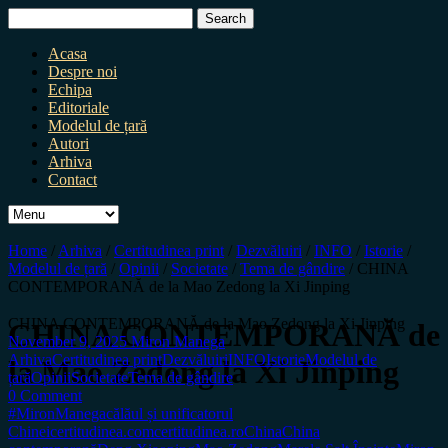
Search
for:
Acasa
Despre noi
Echipa
Editoriale
Modelul de țară
Autori
Arhiva
Contact
Home
/
Arhiva
/
Certitudinea print
/
Dezvăluiri
/
INFO
/
Istorie
/
Modelul de țară
/
Opinii
/
Societate
/
Tema de gândire
/
CHINA
CONTEMPORANĂ de la Mao Zedong la Xi Jinping
CHINA CONTEMPORANĂ de la Mao Zedong la Xi Jinping
CHINA CONTEMPORANĂ de
November 9, 2025
Miron Manega
Arhiva
Certitudinea print
Dezvăluiri
INFO
Istorie
Modelul de
la Mao Zedong la Xi Jinping
țară
Opinii
Societate
Tema de gândire
0 Comment
#MironManega
călăul și unificatorul
Chinei
certitudinea.com
certitudinea.ro
China
China