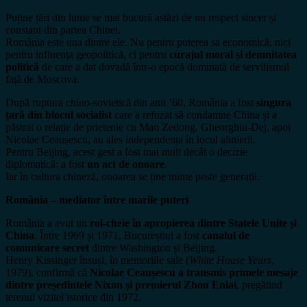
Puține țări din lume se mai bucură astăzi de un respect sincer și
constant din partea Chinei.
România este una dintre ele. Nu pentru puterea sa economică, nici
pentru influența geopolitică, ci pentru
curajul moral și demnitatea
politică
de care a dat dovadă într-o epocă dominată de servilismul
față de Moscova.
După ruptura chino-sovietică din anii ’60, România a fost
singura
țară din blocul socialist
care a refuzat să condamne China și a
păstrat o relație de prietenie cu Mao Zedong. Gheorghiu-Dej, apoi
Nicolae Ceaușescu, au ales independența în locul alinierii.
Pentru Beijing, acest gest a fost mai mult decât o decizie
diplomatică: a fost
un act de onoare
.
Iar în cultura chineză, onoarea se ține minte peste generații.
România – mediator între marile puteri
România a avut un
rol-cheie în apropierea dintre Statele Unite și
China
. Între 1969 și 1971, Bucureștiul a fost
canalul de
comunicare secret
dintre Washington și Beijing.
Henry Kissinger însuși, în memoriile sale (
White House Years
,
1979), confirmă că
Nicolae Ceaușescu a transmis primele mesaje
dintre președintele Nixon și premierul Zhou Enlai
, pregătind
terenul vizitei istorice din 1972.