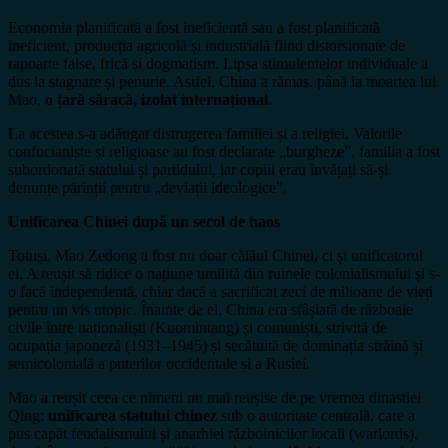
Economia planificată a fost ineficientă sau a fost planificată
ineficient, producția agricolă și industrială fiind distorsionate de
rapoarte false, frică și dogmatism. Lipsa stimulentelor individuale a
dus la stagnare și penurie. Astfel, China a rămas, până la moartea lui
Mao,
o țară săracă, izolat internațional
.
La acestea s-a adăugat distrugerea familiei și a religiei. Valorile
confucianiste și religioase au fost declarate „burgheze”, familia a fost
subordonată statului și partidului, iar copiii erau învățați să-și
denunțe părinții pentru „deviații ideologice”.
Unificarea Chinei după un secol de haos
Totuși, Mao Zedong a fost nu doar călăul Chinei
,
ci și unificatorul
ei. A reușit să ridice o națiune umilită din ruinele colonialismului și s-
o facă independentă, chiar dacă a sacrificat zeci de milioane de vieți
pentru un vis utopic. Înainte de el, China era sfâșiată de războaie
civile între naționaliști (Kuomintang) și comuniști, strivită de
ocupația japoneză (1931–1945) și secătuită de dominația străină și
semicolonială a puterilor occidentale și a Rusiei.
Mao a reușit ceea ce nimeni nu mai reușise de pe vremea dinastiei
Qing:
unificarea statului chinez
sub o autoritate centrală, care a
pus capăt feudalismului și anarhiei războinicilor locali (warlords).