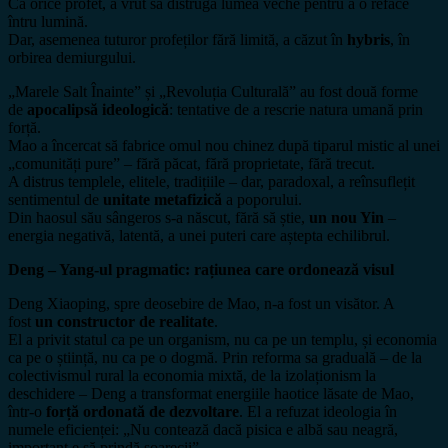
Ca orice profet, a vrut să distrugă lumea veche pentru a o reface
întru lumină.
Dar, asemenea tuturor profeților fără limită, a căzut în
hybris
, în
orbirea demiurgului.
„Marele Salt Înainte” și „Revoluția Culturală” au fost două forme
de
apocalipsă ideologică
: tentative de a rescrie natura umană prin
forță.
Mao a încercat să fabrice omul nou chinez după tiparul mistic al unei
„comunități pure” – fără păcat, fără proprietate, fără trecut.
A distrus templele, elitele, tradițiile – dar, paradoxal, a reînsuflețit
sentimentul de
unitate metafizică
a poporului.
Din haosul său sângeros s-a născut, fără să știe,
un nou Yin
–
energia negativă, latentă, a unei puteri care aștepta echilibrul.
Deng – Yang-ul pragmatic: rațiunea care ordonează visul
Deng Xiaoping, spre deosebire de Mao, n-a fost un visător. A
fost
un constructor de realitate
.
El a privit statul ca pe un organism, nu ca pe un templu, și economia
ca pe o știință, nu ca pe o dogmă. Prin reforma sa graduală – de la
colectivismul rural la economia mixtă, de la izolaționism la
deschidere – Deng a transformat energiile haotice lăsate de Mao,
într-o
forță ordonată de dezvoltare
. El a refuzat ideologia în
numele eficienței: „Nu contează dacă pisica e albă sau neagră,
important e să prindă șoarecii”