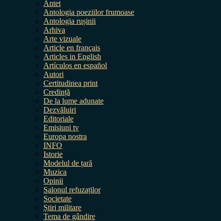
Antet
Antologia poeziilor frumoase
Antologia rușinii
Arhiva
Arte vizuale
Article en français
Articles in English
Artículos en español
Autori
Certitudinea print
Credință
De la lume adunate
Dezvăluiri
Editoriale
Emisiuni tv
Europa nostra
INFO
Istorie
Modelul de țară
Muzica
Opinii
Salonul refuzaților
Societate
Știri militare
Tema de gândire