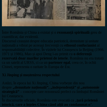
Între România și China a existat și o
rezonanță spirituală
greu de
cuantificat, dar evidentă.
Discursul ceaușist despre educația patriotică, demnitate și unitate
națională a vibrat pe aceeași frecvență cu
ethosul confucianist
al
responsabilității colective. În vizitele lui Ceaușescu la Beijing (1966,
1971 și 1986), Mao și apoi Deng l-au primit cu
o deferență
rezervată doar marilor prieteni de istorie
. România nu era tratată
ca un satelit al URSS, ci ca un
partener egal
, ceea ce, în ochii
Chinei, reprezenta o raritate în Europa de Est.
Xi Jinping și moștenirea respectului
Astăzi, în epoca lui Xi Jinping, China vorbește din nou
despre
„demnitate națională”, „independență” și „autonomie
strategică”
– concepte care rezonează perfect cu limbajul României
lui Ceaușescu.
În discursurile oficiale, România este evocată ca „
țară prietenă
istorică, care a înțeles China când alții au condamnat-o
”.