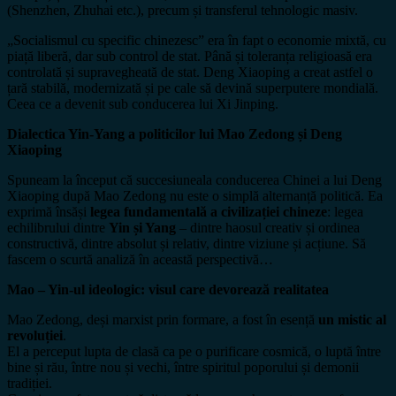
(Shenzhen, Zhuhai etc.), precum și transferul tehnologic masiv.
„Socialismul cu specific chinezesc” era în fapt o economie mixtă, cu
piață liberă, dar sub control de stat. Până și toleranța religioasă era
controlată și supravegheată de stat. Deng Xiaoping a creat astfel o
țară stabilă, modernizată și pe cale să devină superputere mondială.
Ceea ce a devenit sub conducerea lui Xi Jinping.
Dialectica Yin-Yang a politicilor lui Mao Zedong și Deng
Xiaoping
Spuneam la început că succesiuneala conducerea Chinei a lui Deng
Xiaoping după Mao Zedong nu este o simplă alternanță politică. Ea
exprimă însăși
legea fundamentală a civilizației chineze
: legea
echilibrului dintre
Yin și Yang
– dintre haosul creativ și ordinea
constructivă, dintre absolut și relativ, dintre viziune și acțiune. Să
fascem o scurtă analiză în această perspectivă…
Mao – Yin-ul ideologic: visul care devorează realitatea
Mao Zedong, deși marxist prin formare, a fost în esență
un mistic al
revoluției
.
El a perceput lupta de clasă ca pe o purificare cosmică, o luptă între
bine și rău, între nou și vechi, între spiritul poporului și demonii
tradiției.