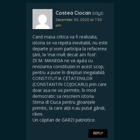
Costea Ciocan
says:
December 30, 2020 at 7:30
pm
Cand masa critica va fi realizata,
istoria se va repeta inevitabil, nu este
departe și vom participa la refacerea
țării, la ‘mai mult decat am fost’.
Dl M. MANEGA ne va ajuta cu
revizuirea constituției in acest scop,
pentru a pune în drepturi inegalabilă
CONSTITUTIA CETATENILOR
(CONSTANTIN COJOCARU) prin care
doar asa ne va permite, în mod
democratic sa rescriem istoria.
Stima dl Ciuca pentru gloanțele
primite, la care alții n.au putut gândi,
râvni.
Un căpitan de GARZI patriotice.
REPLY