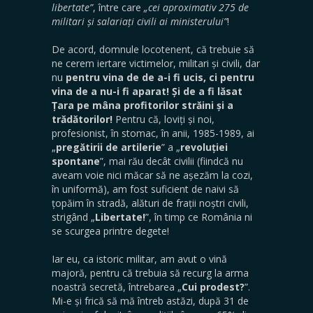
libertate”
, între care
„cei aproximativ 275 de
militari și salariați civili ai ministerului”
!
De acord, domnule locotenent, că trebuie să
ne cerem iertare victimelor, militari și civili, dar
nu
pentru vina de de a-i fi ucis, ci pentru
vina de a nu-i fi aparat! Și de a fi lăsat
Țara pe mâna profitorilor străini și a
trădătorilor!
Pentru că, loviți și noi,
profesionist, în stomac, în anii, 1985-1989, ai
„
pregătirii de artilerie
” a „
revoluției
spontane
”, mai rău decât civilii (fiindcă nu
aveam voie nici măcar să ne așezăm la cozi,
în uniformă), am fost suficient de naivi să
țopăim în stradă, alături de frații noștri civili,
strigând „
Libertate!
”, în timp ce România ni
se scurgea printre degete!
Iar eu, ca istoric militar, am avut o vină
majoră, pentru că trebuia să recurg la arma
noastră secretă, întrebarea „
Cui prodest?
”.
Mi-e și frică să mă întreb astăzi, după 31 de