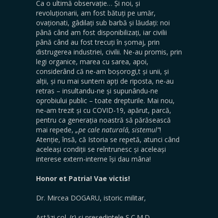
Ca o ultimă observație… Și noi, și
revoluționarii, am fost bătuți pe umăr,
ovaționati, gâdilați sub barbă și lăudați: noi
până când am fost disponibilizați, iar civilii
până când au fost trecuți în șomaj, prin
distrugerea industriei, civilii. Ne-au promis, prin
legi organice, marea cu sarea, apoi,
considerând că ne-am boșorogi,t și unii, și
alții, și nu mai suntem apți de riposta, ne-au
retras – insultandu-ne și supunându-ne
oprobiului public – toate drepturile. Mai nou,
ne-am trezit și cu COVID-19, apărut, parcă,
pentru ca generația noastră să părăsească
mai repede,
„pe cale naturală, sistemul”
!
Atenție, însă, că Istoria se repetă, atunci când
aceleași condiții se reîntrunesc și aceleași
interese extern-interne își dau mâna!
Honor et Patria! Vae victis!
Dr. Mircea DOGARU, istoric militar,
Astăzi col. (r) și președintele S.C.M.D.