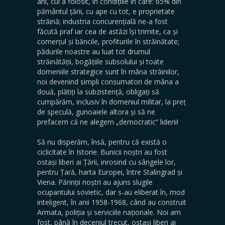
ani, cui a folosit, în condițiile în care: 65% din
pământul țării, cu ape cu tot, e proprietate
străină; industria concurențială ne-a fost
făcută praf iar cea de astăzi își trimite, ca și
comerțul și băncile, profiturile în străinătate;
pădurile noastre au luat tot drumul
străinătății, bogățiile subsolului și toate
domeniile strategice sunt în mâna străinilor,
noi devenind simpli consumatori de mâna a
două, plătiți la subzistență, obligați să
cumpărăm, inclusiv în domeniul militar, la preț
de speculă, gunoaiele altora și să ne
prefacem că ne alegem „democratic” liderii!
Să nu disperăm, însă, pentru că există o
ciclicitate în Istorie. Bunicii noștri au fost
ostași liberi ai Țării, inrosind cu sângele lor,
pentru Țară, harta Europei, între Stalingrad și
Viena. Părinții noștri au ajuns slugile
ocupantului sovietic, dar s-au eliberat în, mod
inteligent, în anii 1958-1968, când au construit
Armata, poliția și serviciile naționale. Noi am
fost, până în deceniul trecut, ostași liberi ai