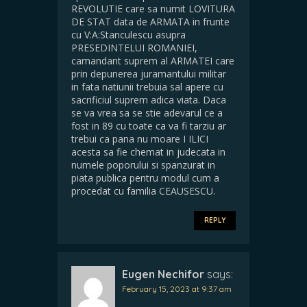
REVOLUTIE care sa numit LOVITURA
DE STAT data de ARMATA in frunte
cu V:A:Stanculescu asupra
PRESEDINTELUI ROMANIEI,
camandant suprem al ARMATEI care
prin depunerea juramantului militar
in fata natiunii trebuia sal apere cu
sacrificiul suprem adica viata. Daca
se va vrea sa se stie adevarul ce a
fost in 89 cu toate ca va fi tarziu ar
trebui ca pana nu moare I ILICI
acesta sa fie chemat in judecata in
numele poporului si spanzurat in
piata publica pentru modul cum a
procedat cu familia CEAUSESCU.
REPLY
Eugen Nechifor
says:
February 15, 2023 at 9:37 am