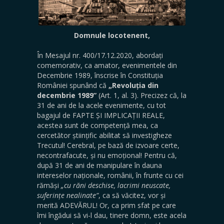
Domnule locotenent,
În Mesajul nr. 400/17.12.2020, abordați
comemorativ, ca amator, evenimentele din
Decembrie 1989, înscrise în Constituția
României spunând că
„Revoluția din
decembrie 1989”
(Art. 1, al. 3). Precizez că, la
31 de ani de la acele evenimente, cu tot
bagajul de FAPTE ȘI IMPLICAȚII REALE,
acestea sunt de competență mea, ca
cercetător științific abilitat să investigheze
Trecutul! Cerebral, pe bază de izvoare certe,
necontrafacute, și nu emoțional! Pentru că,
după 31 de ani de manipulare în dauna
intereselor naționale, românii, în frunte cu cei
rămăși
„cu răni deschise, lacrimi neuscate,
suferințe nealinate”
, ca să văcitez, vor și
merită ADEVĂRUL! Or, ca prim sfat pe care
îmi îngădui să vi-l dau, tinere domn, este acela