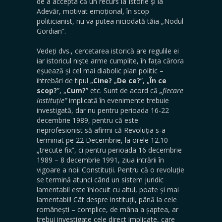
de a accepta că un recurs la Istorie și la
Adevăr, motivat emoțional, în scop
politicianist, nu va putea niciodată tăia „Nodul
Gordian”.
Vedeți dvs., cercetarea istorică are regulile ei
iar istoricul niște arme cumplite, în fața cărora
eșuează și cel mai diabolic plan politic –
întrebări de tipul „
Cine?
„
De ce?
”, „
În ce
scop?
”, „
Cum?
” etc. Sunt de acord că
„fiecare
instituție”
implicată în evenimente trebuie
investigată, dar nu pentru perioada 16-22
decembrie 1989, pentru că este
neprofesionist să afirmi că Revoluția s-a
terminat pe 22 Decembrie, la orele 12.10
„trecute fix”, ci pentru perioada 16 decembrie
1989 – 8 decembrie 1991, ziua intrării în
vigoare a noii Constituții. Pentru că o revoluție
se termină atunci când un sistem juridic
lamentabil este înlocuit cu altul, poate și mai
lamentabil! Cât despre instituții, până la cele
românești – complice, de mâna a șaptea, ar
trebui investigate cele direct implicate, care