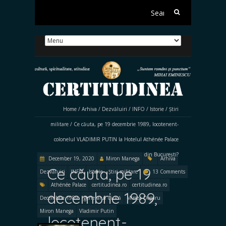
Search
for:
Home
/
Arhiva
/
Dezvăluiri
/
INFO
/
Istorie
/
Știri
militare
/
Ce căuta, pe 19 decembrie 1989, locotenent-
colonelul VLADIMIR PUTIN la Hotelul Athénée Palace
din București?
December 19, 2020
Miron Manega
Arhiva
Ce căuta, pe 19
Dezvăluiri
INFO
Istorie
Știri militare
13 Comments
Athénée Palace
certitudinea.ro
certitudinea.ro
decembrie 1989,
Decembrie 1989
generalul Ciucă
Mircea Dogaru
Miron Manega
Vladimir Putin
locotenent-