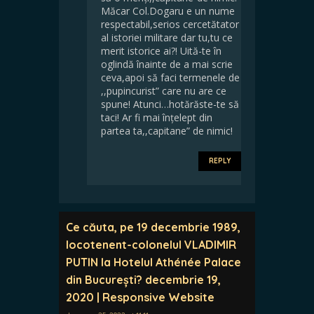
Măcar Col.Dogaru e un nume
respectabil,serios cercetătator
al istoriei militare dar tu,tu ce
merit istorice ai?! Uită-te în
oglindă înainte de a mai scrie
ceva,apoi să faci termenele de
,,pupincurist” care nu are ce
spune! Atunci…hotărăste-te să
taci! Ar fi mai înțelept din
partea ta,,capitane” de nimic!
REPLY
Ce căuta, pe 19 decembrie 1989,
locotenent-colonelul VLADIMIR
PUTIN la Hotelul Athénée Palace
din București? decembrie 19,
2020 | Responsive Website