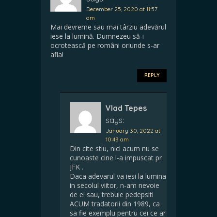
December 25, 2020 at 11:57
am
Mai devreme sau mai târziu adevărul
iese la lumină. Dumnezeu să-i
ocrotească pe români oriunde s-ar
afla!
REPLY
Vlad Tepes
says:
January 30, 2022 at
10:43 am
Din cite stiu, nici acum nu se
cunoaste cine l-a impuscat pr
JFK .
Daca adevarul va iesi la lumina
in secolul viitor, n-am nevoie
de el sau, trebuie pedepsiti
ACUM tradatorii din 1989, ca
sa fie exemplu pentru cei ce ar