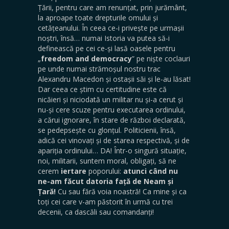
Țării, pentru care am renunțat, prin jurământ,
la aproape toate drepturile omului și
cetățeanului. În ceea ce-i privește pe urmașii
noștri, însă… numai Istoria va putea să-i
definească pe cei ce-și lasă oasele pentru
„
freedom and democracy
” pe niște coclauri
pe unde numai strămoșul nostru trac
Alexandru Macedon și ostașii săi și le-au lăsat!
Dar ceea ce știm cu certitudine este că
nicăieri și niciodată un militar nu și-a cerut și
nu-și cere scuze pentru executarea ordinului,
a cărui ignorare, în stare de război declarată,
se pedepsește cu glonțul. Politicienii, însă,
adică cei vinovați și de starea respectivă, și de
apariția ordinului… DA! Într-o singură situație,
noi, militarii, suntem moral, obligați, să ne
cerem
iertare
poporului:
atunci când nu
ne-am făcut datoria față de Neam și
Țară!
Cu sau fără voia noastră! Ca mine și ca
toți cei care v-am păstorit în urmă cu trei
decenii, ca dascăli sau comandanți!