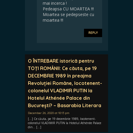
mai incerca !
Pedeapsa CU MOARTEA !!!
Moartea se pedepseste cu
moartea !!!
REPLY
O ÎNTREBARE istorică pentru
TOȚI ROMÂNII: Ce căuta, pe 19
DECEMBRIE 1989 în preajma
Revoluției Române, locotenent-
colonelul VLADIMIR PUTIN la
Hotelul Athénée Palace din
București? – Basarabia Literara
December 26, 2020 at 10:13 pm
[…] Ce căuta, pe 19 decembrie 1989, locotenent-
colonelul VLADIMIR PUTIN la Hotelul Athénée Palace
din… […]