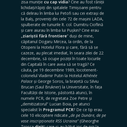
zisa muniție
cu cap vidia
? Cine au fost răniții
lichidați/răpiți din spitalele Timișoarei pentru
că delirau în limba lui Petofi sau cei extrași de
la Balș, proveniți din cele 72 de mașini LADA,
spulberate de tunurile lt. col. Dumitru Cioflină
și care aiurau în limba lui Pușkin? Cine erau
„
ziariștii fără frontiere
” duși de mine,
căpitanul Dogaru Mircea, la ordin, de la
Otopeni la Hotelul Flora și care, fără să se
cazeze, au plecat imediat, în seara zilei de 22
decembrie, să ocupe poziții în toate locurile
din Capitală în care avea să se tragă? Ce
căuta, pe 19 decembrie 1989, locotenent-
colonelul Vladimir Putin la Hotelul
Athénée
Palace
și George Soros, la brațetă cu Silviu
Brucan (Saul Brukner) la Universitate, în fața
Facultății de Istorie, păstorită atunci, în
numele PCR, de regretata Zoe Petre și
„demitizatorul” Lucian Boia, pe atunci
specialist în
Programul PCR
? De ce tip erau
cele 10 elicoptere ridicate
„de pe Dunăre, de pe
vase inscripționate RSS Ucraina”
(Gheorghe
Trosca
dixit
) care și-au bătut joc de noi la