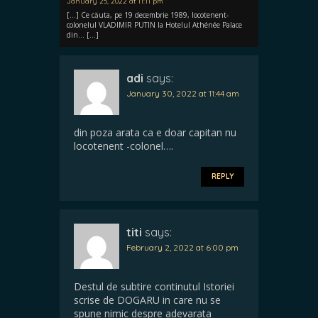
January 25, 2022 at 11:11 pm
[…] Ce căuta, pe 19 decembrie 1989, locotenent-
colonelul VLADIMIR PUTIN la Hotelul Athénée Palace
din… […]
adi
says:
January 30, 2022 at 11:44 am
din poza arata ca e doar capitan nu
locotenent -colonel….
REPLY
titi
says:
February 2, 2022 at 6:00 pm
Destul de subtire continutul Istoriei
scrise de DOGARU in care nu se
spune nimic despre adevarata