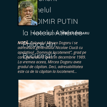
colonelul
VLADIMIR PUTIN
la Hotelul Athénée
Autor: Col.(r) Dr. MIRCEA DOGARU
Palace din
NOTĂ.
Colonelul Mircea Dogaru i se
adresează generalului Nicolae Ciucă cu
apelativul „Domnule locotenent”, grad pe
București?
care generalul îl avea în decembrie 1989.
La vremea aceea, Mircea Dogaru avea
gradul de căpitan. Deci, adresabilitatea
este ca de la căpitan la locotenent…