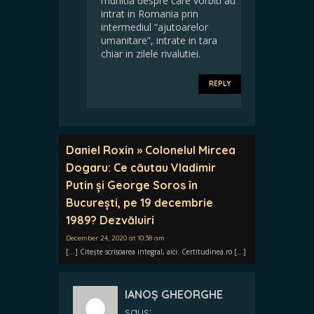
munitia despre care vorbiti au
intrat in Romania prin
intermediul “ajutoarelor
umanitare”, intrate in tara
chiar in zilele rivalutiei.
REPLY
Daniel Roxin » Colonelul Mircea
Dogaru: Ce căutau Vladimir
Putin și George Soros în
București, pe 19 decembrie
1989? Dezvăluiri
December 24, 2020 at 10:38 am
[…] Citește scrisoarea integral, aici: Certitudinea.ro […]
IANOȘ GHEORGHE
says: