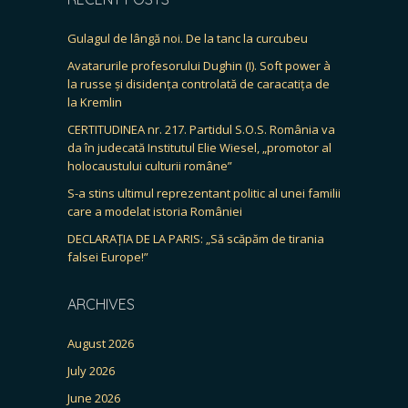
Gulagul de lângă noi. De la tanc la curcubeu
Avatarurile profesorului Dughin (I). Soft power à
la russe și disidența controlată de caracatița de
la Kremlin
CERTITUDINEA nr. 217. Partidul S.O.S. România va
da în judecată Institutul Elie Wiesel, „promotor al
holocaustului culturii române”
S-a stins ultimul reprezentant politic al unei familii
care a modelat istoria României
DECLARAȚIA DE LA PARIS: „Să scăpăm de tirania
falsei Europe!”
ARCHIVES
August 2026
July 2026
June 2026