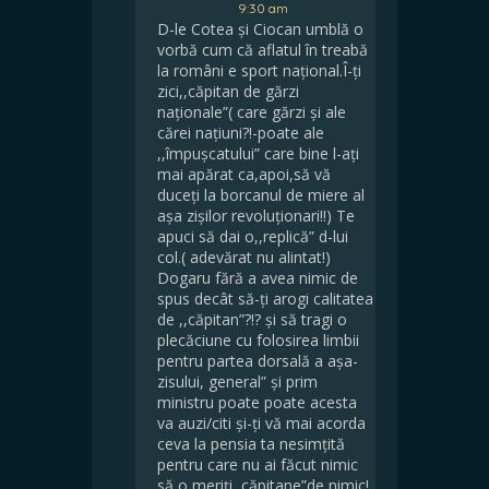
9:30 am
D-le Cotea și Ciocan umblă o
vorbă cum că aflatul în treabă
la români e sport național.Î-ți
zici,,căpitan de gărzi
naționale”( care gărzi și ale
cărei națiuni?!-poate ale
,,împușcatului” care bine l-ați
mai apărat ca,apoi,să vă
duceți la borcanul de miere al
așa zișilor revoluționari!!) Te
apuci să dai o,,replică” d-lui
col.( adevărat nu alintat!)
Dogaru fără a avea nimic de
spus decât să-ți arogi calitatea
de ,,căpitan”?!? și să tragi o
plecăciune cu folosirea limbii
pentru partea dorsală a așa-
zisului, general” și prim
ministru poate poate acesta
va auzi/citi și-ți vă mai acorda
ceva la pensia ta nesimțită
pentru care nu ai făcut nimic
să o meriți,,căpitane”de nimic!