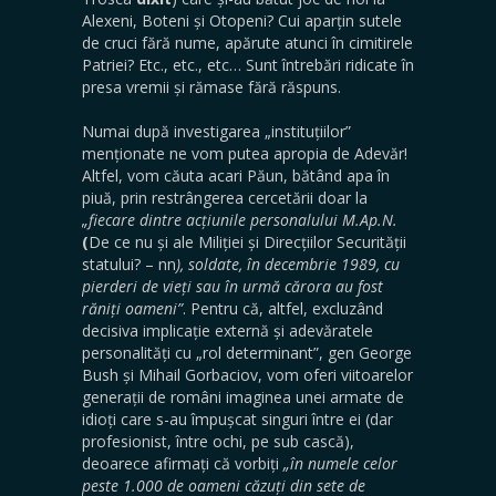
Alexeni, Boteni și Otopeni? Cui aparțin sutele
de cruci fără nume, apărute atunci în cimitirele
Patriei? Etc., etc., etc… Sunt întrebări ridicate în
presa vremii și rămase fără răspuns.
Numai după investigarea „instituțiilor”
menționate ne vom putea apropia de Adevăr!
Altfel, vom căuta acari Păun, bătând apa în
piuă, prin restrângerea cercetării doar la
„fiecare dintre acțiunile personalului M.Ap.N.
(
De ce nu și ale Miliției și Direcțiilor Securității
statului? – nn
), soldate, în decembrie 1989, cu
pierderi de vieți sau în urmă cărora au fost
răniți oameni”
. Pentru că, altfel, excluzând
decisiva implicație externă și adevăratele
personalități cu „rol determinant”, gen George
Bush și Mihail Gorbaciov, vom oferi viitoarelor
generații de români imaginea unei armate de
idioți care s-au împușcat singuri între ei (dar
profesionist, între ochi, pe sub cască),
deoarece afirmați că vorbiți
„în numele celor
peste 1.000 de oameni căzuți din sete de