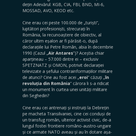
dețin Adevărul: KGB, CIA, FBI, BND, MI-6,
MOSSAD, AVO, KEOD etc.
Cine erau cei peste 100.000 de „turiști”,
luptători profesioniști, strecurați în
România, la recunoaștere de obiectiv, al
căror ultim eșalon ar fi părăsit-o, după
declarațiile lui Petre Român, abia în decembrie
1990 (Cazul „
Air Antares
”)? Aceștia chiar
aparțineau – 57.000 dintre ei – exclusiv
SPETZNATZ și OMON, potrivit declarației
televizate a șefului contrainformațiilor militare
de atunci? Cine au fost acei „
eroi
” căzuți „
în
revoluția din România
” cărora li s-a ridicat
un monument în curtea unei unități militare
din Seghedin?
Cine erau cei antrenați și instruiți la Debrețin
pe macheta Transilvaniei, cine cei conduși de
un transfug român, ulterior activist civic, de-a
lungul fostei frontiere româno-austro-ungare
și ce armate NATO aveau și au în dotare așa-